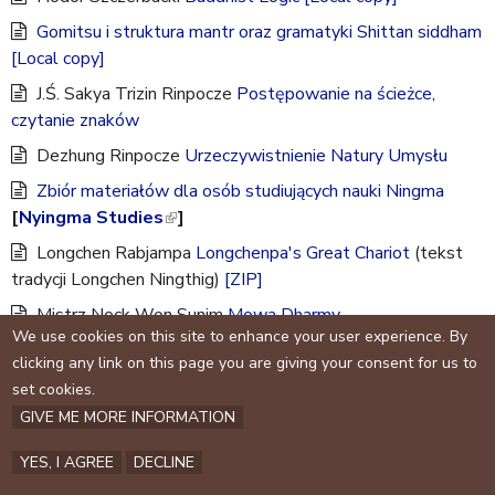
e
i
Gomitsu i struktura mantr oraz gramatyki Shittan siddham
n
[Local copy]
k
J.Ś. Sakya Trizin Rinpocze
i
Postępowanie na ścieżce,
czytanie znaków
s
e
Dezhung Rinpocze
Urzeczywistnienie Natury Umysłu
x
Zbiór materiałów dla osób studiujących nauki Ningma
t
[
Nyingma Studies
(
]
e
l
Longchen Rabjampa
r
Longchenpa's Great Chariot
(tekst
i
tradycji Longchen Ningthig)
n
[ZIP]
n
a
Mistrz Nock Won Sunim
Mowa Dharmy
k
l
We use cookies on this site to enhance your user experience. By
Dezhung Rinpocze
i
Właściwa motywacja i zachowanie, by
)
clicking any link on this page you are giving your consent for us to
otrzymać nauki Dharmy
s
set cookies.
e
GIVE ME MORE INFORMATION
x
t
YES, I AGREE
DECLINE
e