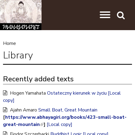
Skip to main content
Jump to navigation
Search
Home
Y
Library
o
u
Recently added texts
a
r
Hogen Yamahata
Ostateczny kierunek w życiu
[Local
e
copy]
h
Ajahn Amaro
Small Boat, Great Mountain
e
[
https://www.abhayagiri.org/books/423-small-boat-
great-mountain
(
]
[Local copy]
r
l
Fiodor Szczerbacki
Buddhist Logic
[Local copy]