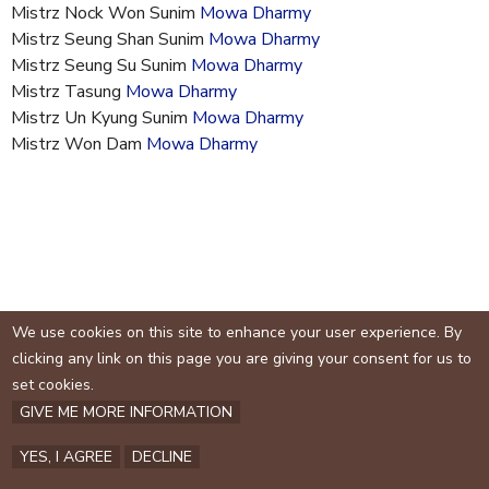
e
Mistrz Nock Won Sunim
Mowa Dharmy
Mistrz Seung Shan Sunim
Mowa Dharmy
Mistrz Seung Su Sunim
Mowa Dharmy
Mistrz Tasung
Mowa Dharmy
Mistrz Un Kyung Sunim
Mowa Dharmy
Mistrz Won Dam
Mowa Dharmy
We use cookies on this site to enhance your user experience. By
clicking any link on this page you are giving your consent for us to
set cookies.
GIVE ME MORE INFORMATION
YES, I AGREE
DECLINE