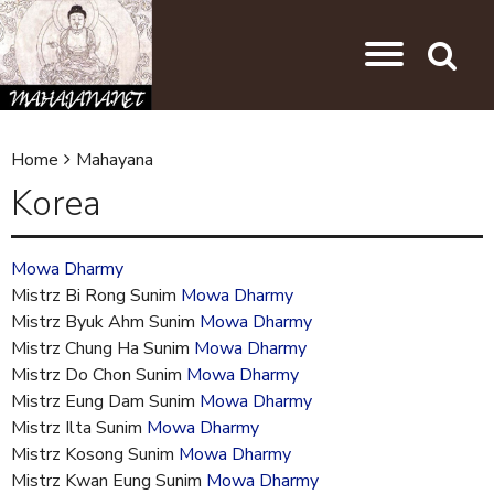
Skip to main content
Jump to navigation
Search
Home
Mahayana
Y
Korea
o
u
Mowa Dharmy
a
Mistrz Bi Rong Sunim
Mowa Dharmy
r
Mistrz Byuk Ahm Sunim
Mowa Dharmy
Mistrz Chung Ha Sunim
Mowa Dharmy
e
Mistrz Do Chon Sunim
Mowa Dharmy
h
Mistrz Eung Dam Sunim
Mowa Dharmy
e
Mistrz Ilta Sunim
Mowa Dharmy
Mistrz Kosong Sunim
Mowa Dharmy
r
Mistrz Kwan Eung Sunim
Mowa Dharmy