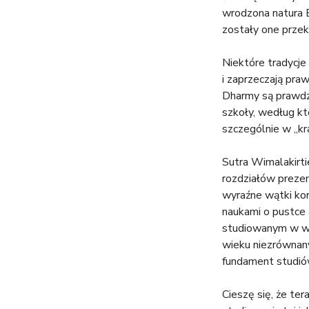
wrodzona natura B
zostały one przek
Niektóre tradycje
i zaprzeczają praw
Dharmy są prawdzi
szkoły, według k
szczególnie w „kra
Sutra Wimalakirti
rozdziałów prezent
wyraźne wątki ko
naukami o pustce
studiowanym w wie
wieku niezrównan
fundament studió
Cieszę się, że te