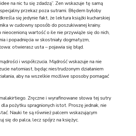
 idee na nic tu się zdadzą”. Zen wskazuje tę samą
r specjalny przekaz poza sutrami. Błędem byłoby
eśla się jedynie fakt, że lektura książki kucharskiej
żnika w cudowny sposób do poszukiwanej krainy.
ieocenioną wartość o ile nie przywiąże się do nich,
ania i popadnięcia w skostniały dogmatyzm,
wa: otwierasz usta – pojawia się błąd.
mądrości i współczucia. Mądrość wskazuje na nie
zucie natomiast, będąc niestrudzonym działaniem
działania, aby na wszelkie możliwe sposoby pomagać
alakirtiego. Zręczne i wyrafinowane słowa tej sutry
a dla pożytku spragnionych istot. Proszę jednak, nie
astać. Nauki te są również palcem wskazującym
 się do palca, lecz spójrz na księżyc.