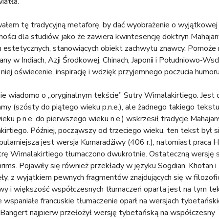
atła.
ałem tę tradycyjną metaforę, by dać wyobrażenie o wyjątkowej
zności dla studiów, jako że zawiera kwintesencję doktryn Mahajany,
ch estetycznych, stanowiących obiekt zachwytu znawcy. Pomoże
y w Indiach, Azji Środkowej, Chinach, Japonii i Południowo-Wscho
 niej oświecenie, inspirację i wdzięk przyjemnego poczucia humoru
ie wiadomo o „oryginalnym tekście” Sutry Wimalakirtiego. Jest 
my (szósty do piątego wieku p.n.e.), ale żadnego takiego tekstu
ieku p.n.e. do pierwszego wieku n.e.) wskrzesił tradycje Mahajan
kirtiego. Później, począwszy od trzeciego wieku, ten tekst był 
larniejsza jest wersja Kumaradżiwy (406 r.), natomiast praca Hsu
trę Wimalakirtiego tłumaczono dwukrotnie. Ostateczną wersję
rims. Pojawiły się również przekłady w języku Sogdian, Khotan i
ęły, z wyjątkiem pewnych fragmentów znajdujących się w filozof
y i większość współczesnych tłumaczeń oparta jest na tym tek
je wspaniałe francuskie tłumaczenie oparł na wersjach tybetańsk
. Bangert najpierw przełożył wersję tybetańską na współczesny 