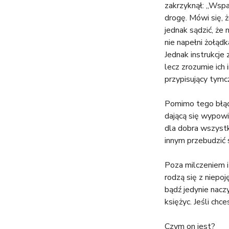
zakrzyknął: „Wspa
drogę. Mówi się, 
jednak sądzić, że 
nie napełni żołąd
Jednak instrukcje
lecz zrozumie ich
przypisujący tymc
Pomimo tego błąd 
dającą się wypowi
dla dobra wszystk
innym przebudzić 
Poza milczeniem i
rodzą się z niepoj
bądź jedynie nacz
księżyc. Jeśli chc
Czym on jest?