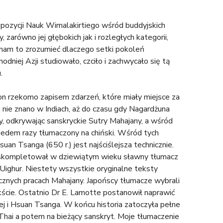
 pozycji Nauk Wimalakirtiego wśród buddyjskich
 zarówno jej głębokich jak i rozległych kategorii,
 nam to zrozumieć dlaczego setki pokoleń
dniej Azji studiowało, czciło i zachwycało się tą
.
on rzekomo zapisem zdarzeń, które miały miejsce za
 nie znano w Indiach, aż do czasu gdy Nagardżuna
y, odkrywając sanskryckie Sutry Mahajany, a wśród
siedem razy tłumaczony na chiński. Wśród tych
an Tsanga (650 r.) jest najściślejsza technicznie.
 skompletował w dziewiątym wieku sławny tłumacz
 Uighur. Niestety wszystkie oryginalne teksty
icznych pracach Mahajany. Japońscy tłumacze wybrali
ście. Ostatnio Dr E. Lamotte postanowił naprawić
iej i Hsuan Tsanga. W końcu historia zatoczyła pełne
Thai a potem na bieżący sanskryt. Moje tłumaczenie