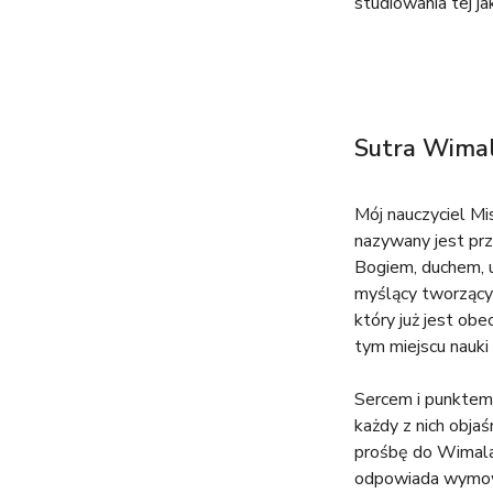
studiowania tej ja
Sutra Wimal
Mój nauczyciel Mi
nazywany jest prz
Bogiem, duchem, u
myślący tworzący 
który już jest ob
tym miejscu nauki 
Sercem i punktem 
każdy z nich obja
prośbę do Wimala
odpowiada wymown