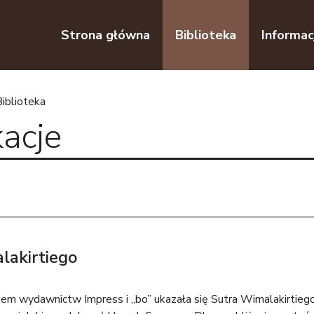
Przejdź do nawigacji
Przejdź do treści
Strona główna
Biblioteka
Informac
Biblioteka
kacje
lakirtiego
m wydawnictw Impress i „bo” ukazała się Sutra Wimalakirtieg