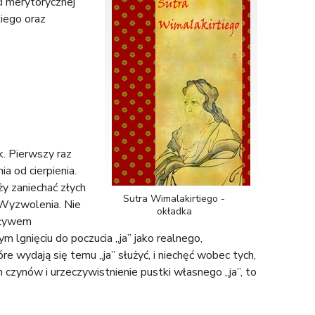
ci merytorycznej
iego oraz
k. Pierwszy raz
 od cierpienia.
y zaniechać złych
Sutra Wimalakirtiego -
a Wyzwolenia. Nie
okładka
wpływem
lgnięciu do poczucia „ja” jako realnego,
 wydają się temu „ja” służyć, i niechęć wobec tych,
h czynów i urzeczywistnienie pustki własnego „ja”, to