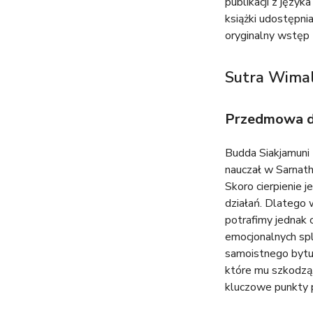
publikacji z języ
t
książki udostępni
oryginalny wstęp 
u
Sutra Wimal
t
a
Przedmowa do
j
Budda Siakjamuni 
nauczał w Sarnat
Skoro cierpienie 
działań. Dlatego 
potrafimy jednak 
emocjonalnych spl
samoistnego bytu.
które mu szkodzą.
kluczowe punkty 