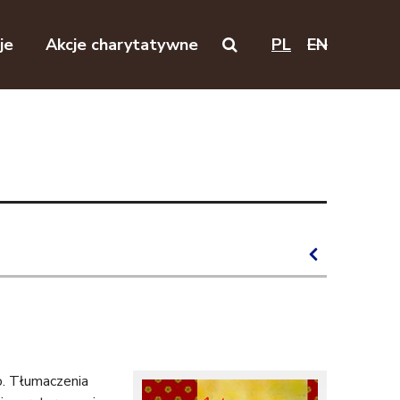
je
Akcje charytatywne
PL
EN
Search on this website
o. Tłumaczenia