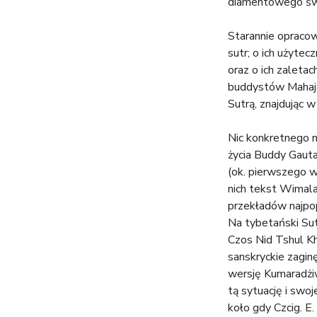
diamentowego świ
Starannie opracow
sutr; o ich użytec
oraz o ich zaleta
buddystów Mahajan
Sutrą, znajdując w
Nic konkretnego n
życia Buddy Gauta
(ok. pierwszego w
nich tekst Wimala
przekładów najpopu
Na tybetański Su
Czos Nid Tshul Kh
sanskryckie zagin
wersję Kumaradżiw
tą sytuację i swo
koło gdy Czcig. E