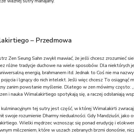
kże ważnej sutry mahajany.
akirtiego – Przedmowa
strz Zen Seung Sahn zwykł mawiać, że jeśli chcesz zrozumieć si
ez różne tradycje duchowe na wiele sposobów. Dla niektórych je
niwersalną energią, brahmanem itd. Jednak to Coś nie ma nazwy
pojęcia i lgnący do nich intelekt. Jeśli więc chcesz To osiągnąć
ecny zanim powstanie myślenie. Dlatego w zen mówimy często: „g
zen i nauka Wimalakirtiego spotykają się, a raczej odsłaniają ws
kulminacyjnym tej sutry jest część, w której Wimalakirti zwrac
śnił swoje rozumienie Dharmy niedualności. Gdy Mandziuśri, jako
kirtiego. Wielki mędrzec wznosząc się ponad erudycję i elokw
ym milczeniem, które w uszach zebranych brzmi donośnie, nicz