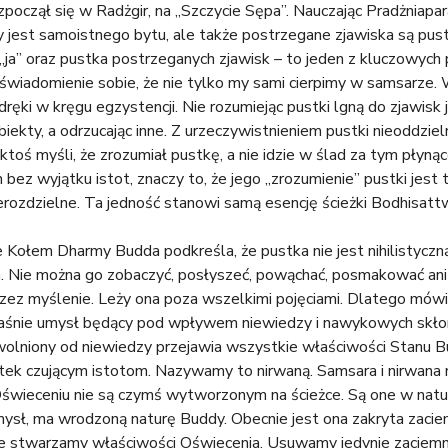
ozpoczął się w Radżgir, na „Szczycie Sępa”. Nauczając Pradżniapa
jest samoistnego bytu, ale także postrzegane zjawiska są pust
ja” oraz pustka postrzeganych zjawisk – to jeden z kluczowych
wiadomienie sobie, że nie tylko my sami cierpimy w samsarze. 
ręki w kręgu egzystencji. Nie rozumiejąc pustki lgną do zjawisk j
iekty, a odrzucając inne. Z urzeczywistnieniem pustki nieoddziel
 ktoś myśli, że zrozumiał pustkę, a nie idzie w ślad za tym płyną
bez wyjątku istot, znaczy to, że jego „zrozumienie” pustki jest 
erozdzielne. Ta jedność stanowi samą esencję ścieżki Bodhisatt
 Kołem Dharmy Budda podkreśla, że pustka nie jest nihilistyczn
h. Nie można go zobaczyć, posłyszeć, powąchać, posmakować an
ez myślenie. Leży ona poza wszelkimi pojęciami. Dlatego mówimy
właśnie umysł będący pod wpływem niewiedzy i nawykowych skło
olniony od niewiedzy przejawia wszystkie właściwości Stanu 
ek czującym istotom. Nazywamy to nirwaną. Samsara i nirwana n
Oświeceniu nie są czymś wytworzonym na ścieżce. Są one w natur
sł, ma wrodzoną naturę Buddy. Obecnie jest ona zakryta zaciemn
e stwarzamy właściwości Oświecenia. Usuwamy jedynie zaciemnie