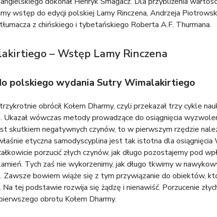
ka angielskiego dokonał Henryk Smagacz. Dla przybliżenia wartoś
amy wstęp do edycji polskiej Lamy Rinczena, Andrzeja Piotrowsk
tłumacza z chińskiego i tybetańskiego Roberta A.F. Thurmana.
akirtiego – Wstęp Lamy Rinczena
 polskiego wydania Sutry Wimalakirtiego
trzykrotnie obrócił Kołem Dharmy, czyli przekazał trzy cykle nau
h. Ukazał wówczas metody prowadzące do osiągnięcia wyzwolenia
jest skutkiem negatywnych czynów, to w pierwszym rzędzie należ
właśnie etyczna samodyscyplina jest tak istotna dla osiągnięci
całkowicie porzucić złych czynów, jak długo pozostajemy pod 
amień. Tych zaś nie wykorzenimy, jak długo tkwimy w nawykowym 
 Zawsze bowiem wiąże się z tym przywiązanie do obiektów, które
 Na tej podstawie rozwija się żądzę i nienawiść. Porzucenie złyc
pierwszego obrotu Kołem Dharmy.