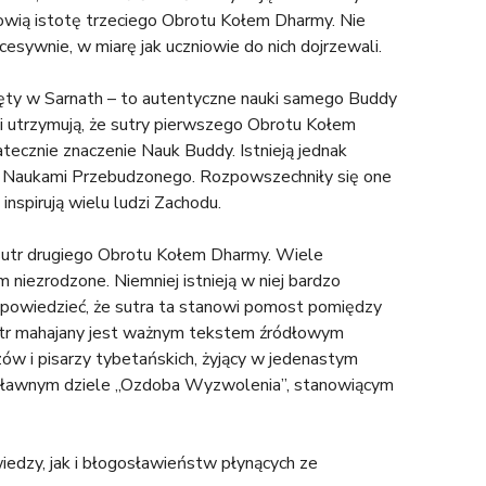
owią istotę trzeciego Obrotu Kołem Dharmy. Nie
esywnie, w miarę jak uczniowie do nich dojrzewali.
częty w Sarnath – to autentyczne nauki samego Buddy
nni utrzymują, że sutry pierwszego Obrotu Kołem
atecznie znaczenie Nauk Buddy. Istnieją jednak
mi Naukami Przebudzonego. Rozpowszechniły się one
 inspirują wielu ludzi Zachodu.
h sutr drugiego Obrotu Kołem Dharmy. Wiele
 niezrodzone. Niemniej istnieją w niej bardzo
 powiedzieć, że sutra ta stanowi pomost pomiędzy
sutr mahajany jest ważnym tekstem źródłowym
ów i pisarzy tybetańskich, żyjący w jedenastym
 sławnym dziele „Ozdoba Wyzwolenia”, stanowiącym
wiedzy, jak i błogosławieństw płynących ze