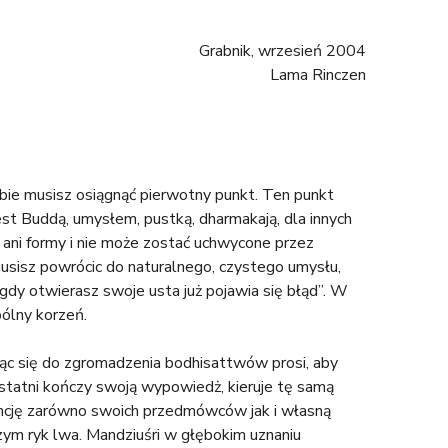
Grabnik, wrzesień 2004
Lama Rinczen
ebie musisz osiągnąć pierwotny punkt. Ten punkt
st Buddą, umysłem, pustką, dharmakają, dla innych
 ani formy i nie może zostać uchwycone przez
 musisz powrócic do naturalnego, czystego umysłu,
dy otwierasz swoje usta już pojawia się błąd”. W
pólny korzeń.
ając się do zgromadzenia bodhisattwów prosi, aby
 ostatni kończy swoją wypowiedż, kieruje tę samą
encję zarówno swoich przedmówców jak i własną
ym ryk lwa. Mandziuśri w głębokim uznaniu