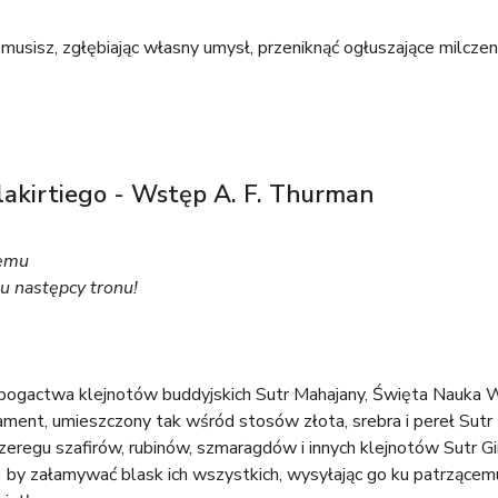
musisz, zgłębiając własny umysł, przeniknąć ogłuszające milcze
akirtiego - Wstęp A. F. Thurman
remu
 następcy tronu!
bogactwa klejnotów buddyjskich Sutr Mahajany, Święta Nauka Wi
ment, umieszczony tak wśród stosów złota, srebra i pereł Sutr 
zeregu szafirów, rubinów, szmaragdów i innych klejnotów Sutr 
) by załamywać blask ich wszystkich, wysyłając go ku patrzą