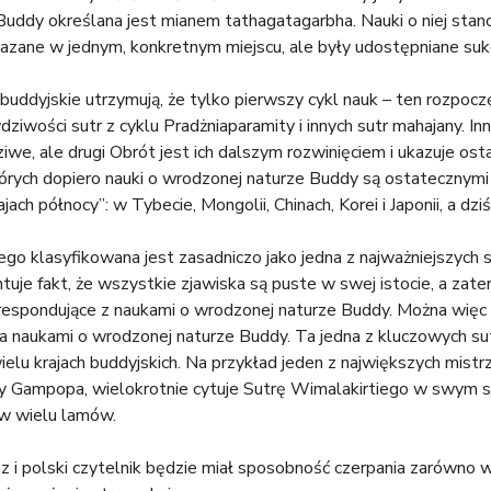
uddy określana jest mianem tathagatagarbha. Nauki o niej stan
azane w jednym, konkretnym miejscu, ale były udostępniane sukc
 buddyjskie utrzymują, że tylko pierwszy cykl nauk – ten rozpo
dziwości sutr z cyklu Pradżniaparamity i innych sutr mahajany. I
we, ale drugi Obrót jest ich dalszym rozwinięciem i ukazuje ost
tórych dopiero nauki o wrodzonej naturze Buddy są ostateczny
jach północy”: w Tybecie, Mongolii, Chinach, Korei i Japonii, a dziś
ego klasyfikowana jest zasadniczo jako jedna z najważniejszyc
uje fakt, że wszystkie zjawiska są puste w swej istocie, a zatem
respondujące z naukami o wrodzonej naturze Buddy. Można więc
 a naukami o wrodzonej naturze Buddy. Ta jedna z kluczowych 
lu krajach buddyjskich. Na przykład jeden z największych mistrz
y Gampopa, wielokrotnie cytuje Sutrę Wimalakirtiego w swym
w wielu lamów.
raz i polski czytelnik będzie miał sposobność czerpania zarówno 