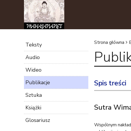
Strona główna
Teksty
Publi
J
Audio
e
Wideo
s
Spis treści
Publikacje
t
Sztuka
Sutra Wima
Książki
e
Glosariusz
ś
Wspólnym nakłade