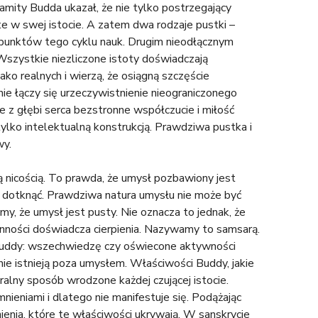
ramity Budda ukazał, że nie tylko postrzegający
e w swej istocie. A zatem dwa rodzaje pustki –
 punktów tego cyklu nauk. Drugim nieodłącznym
Wszystkie niezliczone istoty doświadczają
ako realnych i wierzą, że osiągną szczęście
nie łączy się urzeczywistnienie nieograniczonego
ce z głębi serca bezstronne współczucie i miłość
tylko intelektualną konstrukcją. Prawdziwa pustka i
wy.
ą nicością. To prawda, że umysł pozbawiony jest
i dotknąć. Prawdziwa natura umysłu nie może być
, że umysł jest pusty. Nie oznacza to jednak, że
nności doświadcza cierpienia. Nazywamy to samsarą.
Buddy: wszechwiedzę czy oświecone aktywności
ie istnieją poza umysłem. Właściwości Buddy, jakie
alny sposób wrodzone każdej czującej istocie.
ieniami i dlatego nie manifestuje się. Podążając
nia, które te właściwości ukrywają. W sanskrycie