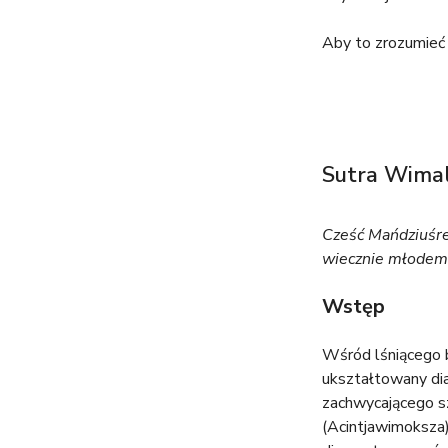
Aby to zrozumieć 
Sutra Wimal
Cześć Mańdziuś
wiecznie młodemu
Wstęp
Wśród lśniącego 
ukształtowany dia
zachwycającego s
(Acintjawimoksza