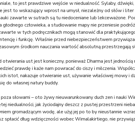
niale, to jest prawdziwe wejście w niedualność. Sylaby, dźwięki,
że jest to wskazujący wprost na umysł, niezależny od słów i lite
nauki zawarte w sutrach są tu niedoceniane lub lekceważone. Podkr
ka głodnego człowieka, a studiowanie mapy nie przeniesie podró
 zawarte w tych podręcznikach mogą stanowić dla praktykującego n
 intencję i funkcję. Właśnie przed niebezpieczeństwem przywiąz
zasowym środkom nauczania wartość absolutną przestrzegają sło
otwierania ust jest konieczny, ponieważ Dharma jest jednością 
edzieć prawdę i każe nam powracać do ciszy i milczenia. Współc
ich istot, nakazuje otwieranie ust, używanie właściwej mowy i 
się do własnej natury buddy.
 poza słowami – oto żywy nieuwarunkowany duch zen i nauki Wim
ętej niedualności, jak życiodajny deszcz z pustej przestrzeni nieb
yniem gromadzącym wodę, ale użyj jej po to by nieustannie wzr
esz spłacić dług wdzięczności wobec Wimalakirtiego, nie przywiązuj