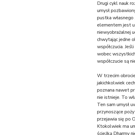
Drugi cykl nauk r
umysł pozbawiony 
pustka własnego „
elementem jest uś
niewyobrażalnej ud
chwytając jedne ob
współczucia. Jeśli
wobec wszystkich 
współczucie są ni
W trzecim obrocie
jakichkolwiek cec
poznana nawet prz
nie istnieje. To 
Ten sam umysł uw
przynoszące pożyt
przejawia się po 
Ktokolwiek ma umy
ścieżką Dharmy ni