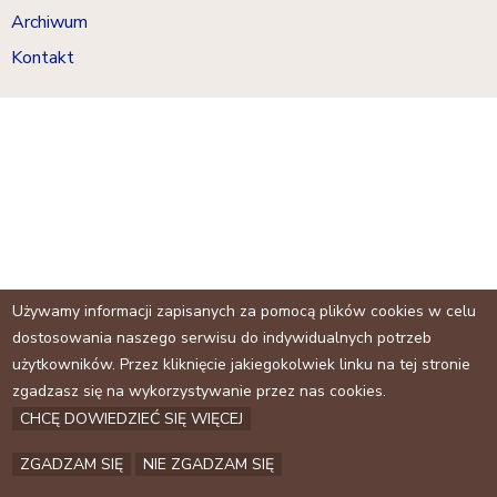
a
Archiwum
j
Kontakt
Używamy informacji zapisanych za pomocą plików cookies w celu
dostosowania naszego serwisu do indywidualnych potrzeb
użytkowników. Przez kliknięcie jakiegokolwiek linku na tej stronie
zgadzasz się na wykorzystywanie przez nas cookies.
CHCĘ DOWIEDZIEĆ SIĘ WIĘCEJ
ZGADZAM SIĘ
NIE ZGADZAM SIĘ