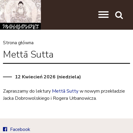
Przejdź do nawigacji
Przejdź do treści
Search
Strona główna
J
Mettā Sutta
e
s
t
12 Kwiecień 2026 (niedziela)
e
Zapraszamy do lektury
Mettā Sutty
w nowym przekładzie
ś
Jacka Dobrowolskiego i Rogera Urbanowicza.
t
u
t
Facebook