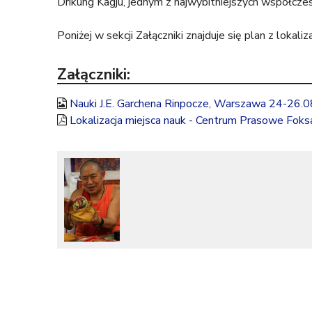
Drikung Kagju, jednym z najwybitniejszych współczes
t
Poniżej w sekcji Załączniki znajduje się plan z lokaliz
u
Załączniki:
t
Nauki J.E. Garchena Rinpocze, Warszawa 24-26.
a
Lokalizacja miejsca nauk - Centrum Prasowe Foksa
j