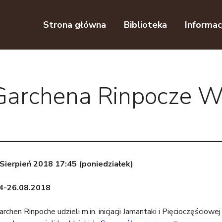
Przejdź do nawigacji
Przejdź do treści
Strona główna
Biblioteka
Informac
Garchena Rinpocze W
Sierpień 2018 17:45 (poniedziałek)
4-26.08.2018
en Rinpoche udzieli m.in. inicjacji Jamantaki i Pięcioczęściowe