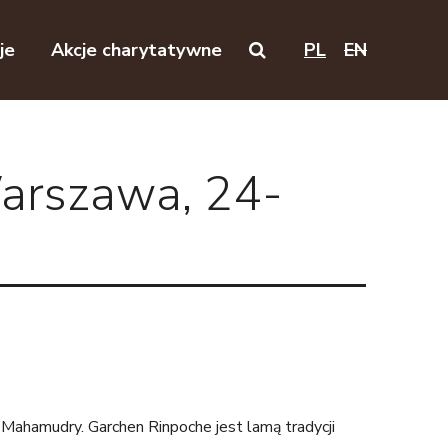
je
Akcje charytatywne
PL
EN
Search on this website
arszawa, 24-
j Mahamudry. Garchen Rinpoche jest lamą tradycji