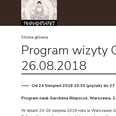
Strona główna
Program wizyty 
J
e
26.08.2018
s
t
Od
24 Sierpień 2018 15:30 (piątek)
do
27 
e
Program nauk Garchena Rinpocze, Warszawa, 2
ś
W dniach 24-26 sierpnia 2018 roku w Warszawie Garch