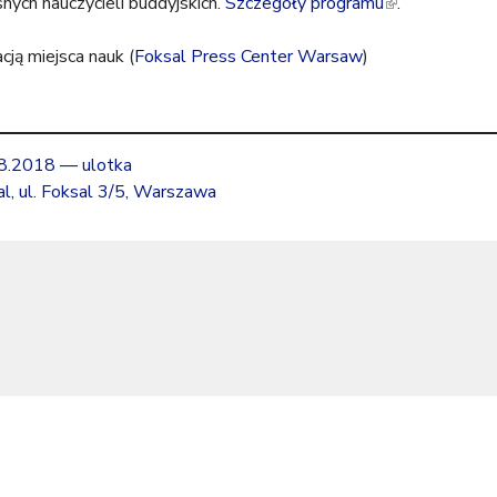
nych nauczycieli buddyjskich.
Szczegóły programu
(
.
l
acją miejsca nauk (
Foksal Press Center Warsaw
)
i
n
k
i
s
08.2018 — ulotka
e
l, ul. Foksal 3/5, Warszawa
x
t
e
r
n
a
l
)