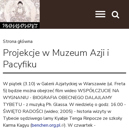
Przejdź do nawigacji
Przejdź do treści
Search
Strona główna
J
Projekcje w Muzeum Azji i
e
Pacyfiku
s
t
e
W piątek (3.10) w Galerii Azjatyckiej w Warszawie (ul. Freta
5) będzie można obejrzeć film wideo WSPÓŁCZUCIE NA
ś
WYGNANIU - BIOGRAFIA OBECNEGO DALAJLAMY
t
TYBETU - z muzyką Ph. Glassa. W niedzielę o godz. 16.00 -
u
ŚWIĘTO RADOŚCI (wideo; 2005) - historia wizyty w
Tybecie sędziwego lamy Kyabje Tenga Rinpocze ze szkoły
t
Karma Kagyu (
benchen.org.pl
(
). W czwartek -