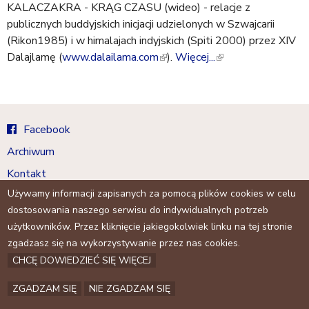
a
KALACZAKRA - KRĄG CZASU (wideo) - relacje z
l
j
publicznych buddyjskich inicjacji udzielonych w Szwajcarii
i
(Rikon1985) i w himalajach indyjskich (Spiti 2000) przez XIV
n
Dalajlamę (
www.dalailama.com
k
(
).
Więcej...
(
i
l
l
s
i
i
e
n
n
x
k
k
Facebook
t
i
i
Archiwum
e
s
s
r
e
e
Kontakt
n
x
x
Używamy informacji zapisanych za pomocą plików cookies w celu
a
t
t
dostosowania naszego serwisu do indywidualnych potrzeb
l
e
e
użytkowników. Przez kliknięcie jakiegokolwiek linku na tej stronie
)
r
r
zgadzasz się na wykorzystywanie przez nas cookies.
n
n
CHCĘ DOWIEDZIEĆ SIĘ WIĘCEJ
a
a
l
l
ZGADZAM SIĘ
NIE ZGADZAM SIĘ
)
)