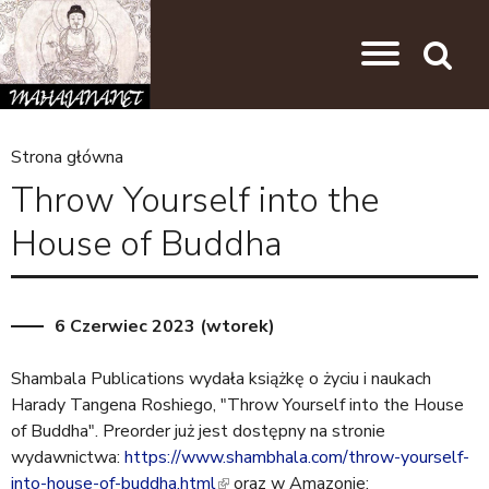
Przejdź do nawigacji
Przejdź do treści
Search
Strona główna
J
Throw Yourself into the
e
House of Buddha
s
t
e
6 Czerwiec 2023 (wtorek)
ś
Shambala Publications wydała książkę o życiu i naukach
t
Harady Tangena Roshiego, "Throw Yourself into the House
u
of Buddha". Preorder już jest dostępny na stronie
t
wydawnictwa:
https://www.shambhala.com/throw-yourself-
into-house-of-buddha.html
(
oraz w Amazonie: