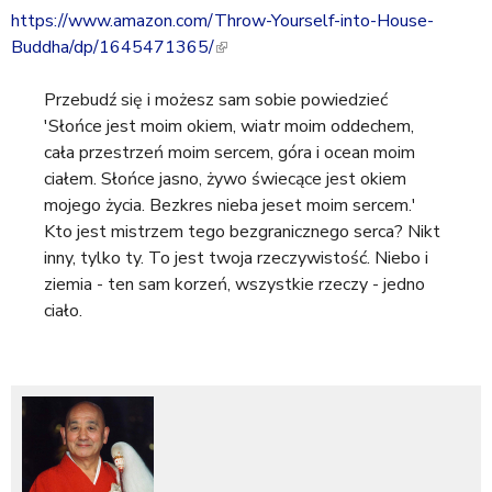
a
https://www.amazon.com/Throw-Yourself-into-House-
l
j
Buddha/dp/1645471365/
(
i
l
n
Przebudź się i możesz sam sobie powiedzieć
i
k
'Słońce jest moim okiem, wiatr moim oddechem,
n
i
cała przestrzeń moim sercem, góra i ocean moim
k
s
ciałem. Słońce jasno, żywo świecące jest okiem
i
e
mojego życia. Bezkres nieba jeset moim sercem.'
s
x
Kto jest mistrzem tego bezgranicznego serca? Nikt
e
t
inny, tylko ty. To jest twoja rzeczywistość. Niebo i
x
e
ziemia - ten sam korzeń, wszystkie rzeczy - jedno
t
r
ciało.
e
n
r
a
n
l
a
)
l
)