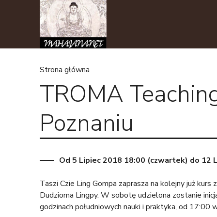
Strona główna
TROMA Teachings
J
e
Poznaniu
s
t
Od
5 Lipiec 2018 18:00 (czwartek)
do
12 
e
Taszi Czie Ling Gompa zaprasza na kolejny już kur
Dudzioma Lingpy. W sobotę udzielona zostanie inicj
ś
godzinach południowych nauki i praktyka, od 17:00 