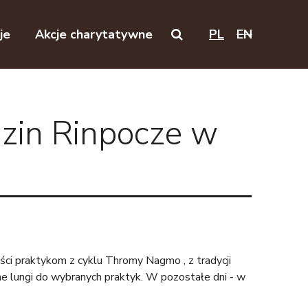
je
Akcje charytatywne
PL
EN
Search on this website
zin Rinpocze w
ci praktykom z cyklu Thromy Nagmo , z tradycji
ne lungi do wybranych praktyk. W pozostałe dni - w