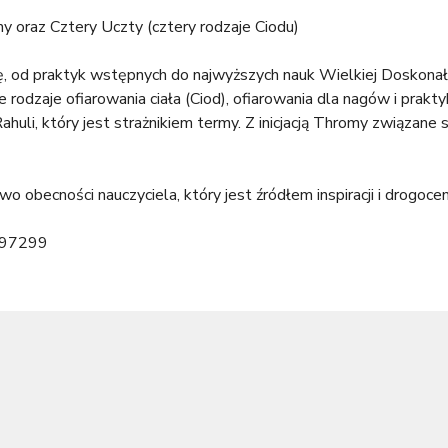
 oraz Cztery Uczty (cztery rodzaje Ciodu)
d praktyk wstępnych do najwyższych nauk Wielkiej Doskonałości 
e rodzaje ofiarowania ciała (Ciod), ofiarowania dla nagów i pra
Rahuli, który jest strażnikiem termy. Z inicjacją Thromy związa
 obecności nauczyciela, który jest źródłem inspiracji i drogoc
7897299