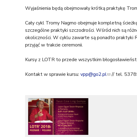
t
Wyjaśnienia będą obejmowały krótką praktykę Tromy
u
Cały cykl Tromy Nagmo obejmuje kompletną ścieżkę, o
szczególne praktyki szczodrości. Wśród nich są różn
t
okoliczności. W cyklu zawarte są ponadto praktyki 
przyjąć w trakcie ceremonii.
a
Kursy z LOTR to przede wszystkim błogosławieństwo
j
Kontakt w sprawie kursu:
vpp@go2.pl
(
// tel. 53
l
i
n
k
s
e
n
d