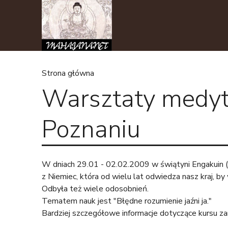
Strona główna
Warsztaty medyt
J
e
Poznaniu
s
t
W dniach 29.01 - 02.02.2009 w świątyni Engakuin (
z Niemiec, która od wielu lat odwiedza nasz kraj, 
e
Odbyła też wiele odosobnień.
Tematem nauk jest "Błędne rozumienie jaźni ja."
ś
Bardziej szczegółowe informacje dotyczące kursu z