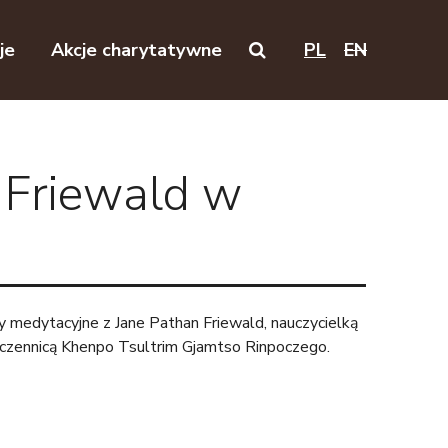
je
Akcje charytatywne
PL
EN
Search on this website
 Friewald w
y medytacyjne z Jane Pathan Friewald, nauczycielką
 uczennicą Khenpo Tsultrim Gjamtso Rinpoczego.