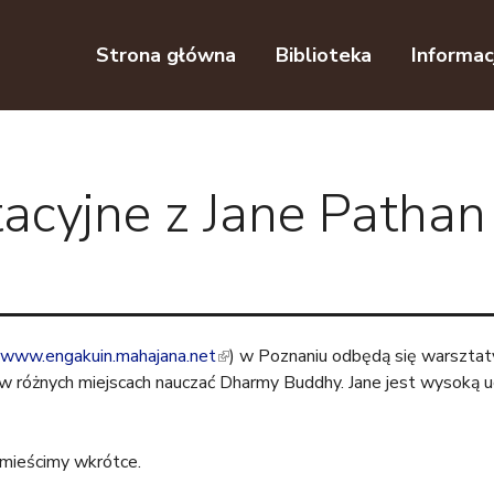
Przejdź do nawigacji
Przejdź do treści
Strona główna
Biblioteka
Informac
acyjne z Jane Pathan
www.engakuin.mahajana.net
(
) w Poznaniu odbędą się warsztat
by w różnych miejscach nauczać Dharmy Buddhy. Jane jest wysoką
l
i
n
amieścimy wkrótce.
k
i