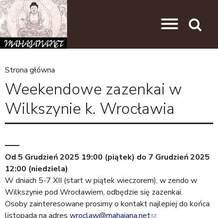
Przejdź do nawigacji
Przejdź do treści
Search
Strona główna
J
Weekendowe zazenkai w
e
Wilkszynie k. Wrocławia
s
t
e
ś
Od
5 Grudzień 2025 19:00 (piątek)
do
7 Grudzień 2025
12:00 (niedziela)
t
W dniach 5-7 XII (start w piątek wieczorem), w zendo w
u
Wilkszynie pod Wrocławiem, odbędzie się zazenkai.
t
Osoby zainteresowane prosimy o kontakt najlepiej do końca
listopada na adres
wroclaw@mahajana.net
(