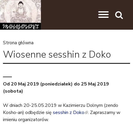
Przejdź do nawigacji
Przejdź do treści
Search
Strona główna
J
Wiosenne sesshin z Doko
e
s
t
Od
20 Maj 2019 (poniedziałek)
do
25 Maj 2019
e
(sobota)
ś
t
W dniach 20-25.05.2019 w Kazimierzu Dolnym (zendo
Kosho-an) odbędzie się
sesshin z Doko
(
. Zapraszamy w
u
imieniu organizatorów.
l
t
i