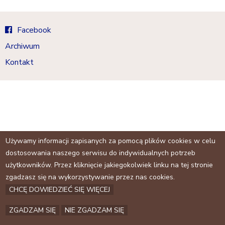
a
n
k
j
i
Facebook
s
Archiwum
e
x
Kontakt
t
e
r
n
a
l
Używamy informacji zapisanych za pomocą plików cookies w celu
)
dostosowania naszego serwisu do indywidualnych potrzeb
użytkowników. Przez kliknięcie jakiegokolwiek linku na tej stronie
zgadzasz się na wykorzystywanie przez nas cookies.
CHCĘ DOWIEDZIEĆ SIĘ WIĘCEJ
ZGADZAM SIĘ
NIE ZGADZAM SIĘ