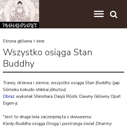
Przejdź do nawigacji
Przejdź do treści
Search
Strona główna
inne
J
Wszystko osiąga Stan
e
Buddhy
s
t
e
Trawy, drzewa i ziemia, wszystko osiąga Stan Buddhy
(jap.
Sōmoku kokudo shikkai jōbutsu).
ś
Obraz
wykonał Shinohara Daiyū Rōshi, Dawny Główny Opat
t
Eigen-ji.
u
"Jest to druga linia zaczerpnięta z dwuwersu:
t
Kiedy Buddha osiąga Drogą i postrzega świat Dharmy