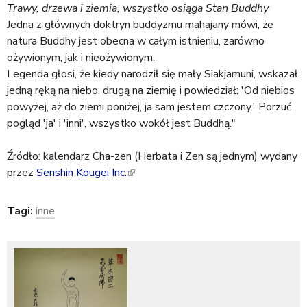
a
Trawy, drzewa i ziemia, wszystko osiąga Stan Buddhy
j
Jedna z głównych doktryn buddyzmu mahajany mówi, że
natura Buddhy jest obecna w całym istnieniu, zarówno
ożywionym, jak i nieożywionym.
Legenda głosi, że kiedy narodził się mały Siakjamuni, wskazał
jedną ręką na niebo, drugą na ziemię i powiedział: 'Od niebios
powyżej, aż do ziemi poniżej, ja sam jestem czczony.' Porzuć
pogląd 'ja' i 'inni', wszystko wokół jest Buddhą."
Źródło: kalendarz Cha-zen (Herbata i Zen są jednym) wydany
przez
Senshin Kougei Inc.
(
l
i
Tagi:
inne
n
k
i
s
e
x