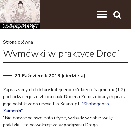
Przejdź do nawigacji
Przejdź do treści
Search
Strona główna
J
Wymówki w praktyce Drogi
e
s
t
21 Październik 2018 (niedziela)
e
Zapraszamy do lektury kolejnego krótkiego fragmentu (1.2)
ś
pochodzącego ze zbioru nauk Dogena Zenji, zebranych przez
t
jego najbliższego ucznia Ejo Kouna, pt.
"Shobogenzo
Zuimonki"
.
u
"Nie bacząc na swe ciało i życie, wzbudź w sobie wolę
t
praktyki – to najważniejsze w podążaniu Drogą".