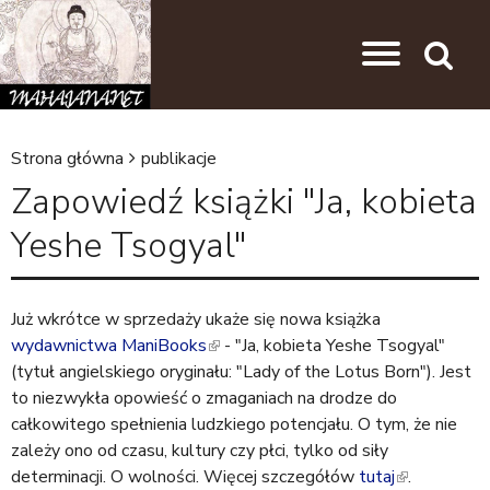
Przejdź do nawigacji
Przejdź do treści
Search
Strona główna
publikacje
J
Zapowiedź książki "Ja, kobieta
e
Yeshe Tsogyal"
s
t
e
Już wkrótce w sprzedaży ukaże się nowa książka
wydawnictwa ManiBooks
(
- "Ja, kobieta Yeshe Tsogyal"
ś
(tytuł angielskiego oryginału: "Lady of the Lotus Born"). Jest
l
t
to niezwykła opowieść o zmaganiach na drodze do
i
u
całkowitego spełnienia ludzkiego potencjału. O tym, że nie
n
zależy ono od czasu, kultury czy płci, tylko od siły
k
t
determinacji. O wolności. Więcej szczegółów
i
tutaj
(
.