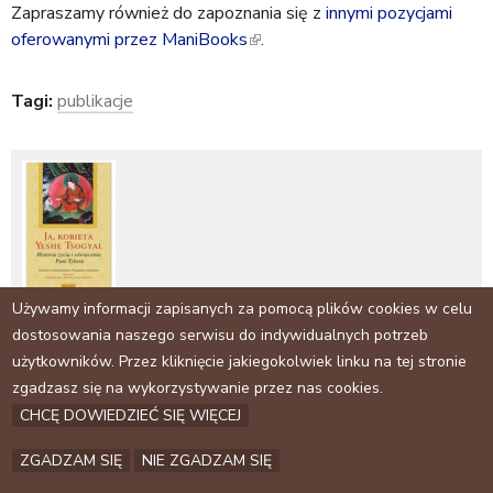
a
Zapraszamy również do zapoznania się z
s
innymi pozycjami
l
j
oferowanymi przez ManiBooks
e
(
.
i
x
l
n
t
i
k
Tagi:
publikacje
e
n
i
r
k
s
n
i
e
a
s
x
l
e
t
)
x
e
t
r
e
n
Używamy informacji zapisanych za pomocą plików cookies w celu
r
a
dostosowania naszego serwisu do indywidualnych potrzeb
n
l
użytkowników. Przez kliknięcie jakiegokolwiek linku na tej stronie
Facebook
a
)
zgadzasz się na wykorzystywanie przez nas cookies.
l
Archiwum
CHCĘ DOWIEDZIEĆ SIĘ WIĘCEJ
)
Kontakt
ZGADZAM SIĘ
NIE ZGADZAM SIĘ