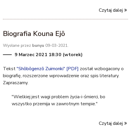
n
Czytaj dalej
k
s
e
Biografia Kouna Ejō
n
d
Wysłane przez
bunyu
09-03-2021.
s
e
9 Marzec 2021 18:30 (wtorek)
-
m
Tekst
"Shōbōgenzō Zuimonki" [PDF]
został wzbogacony o
a
biografię, rozszerzone wprowadzenie oraz spis literatury.
i
Zapraszamy.
l
)
"Wielkiej jest wagi problem życia-i-śmierci, bo
wszystko przemija w zawrotnym tempie."
Czytaj dalej