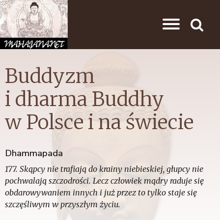
Przejdź do nawigacji
Przejdź do treści
Search
Buddyzm
i dharma Buddhy
w Polsce i na świecie
Dhammapada
177. Skąpcy nie trafiają do krainy niebieskiej, głupcy nie
pochwalają szczodrości. Lecz człowiek mądry raduje się
obdarowywaniem innych i już przez to tylko staje się
szczęśliwym w przyszłym życiu.