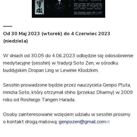
Od
30 Maj 2023 (wtorek)
do
4 Czerwiec 2023
(niedziela)
W dniach od 30.05 do 4.06.2023 odbędzie się odosobnienie
medytacyjne (sesshin) w tradycji Soto Zen, w ośrodku
buddyjskim Dropan Ling w Lewinie Kłodzkim.
Sesshin prowadzone będzie przez nauczyciela Genpo Pluta,
mnicha Soto, który otrzymał shiho (przekaz Dharmy) w 2009
roku od Roshiego Tangen Harada.
Osoby zainteresowane wzięciem udziału w sesshin prosimy
o kontakt drogą mailową:
genpozen@gmail.com
(
l
i