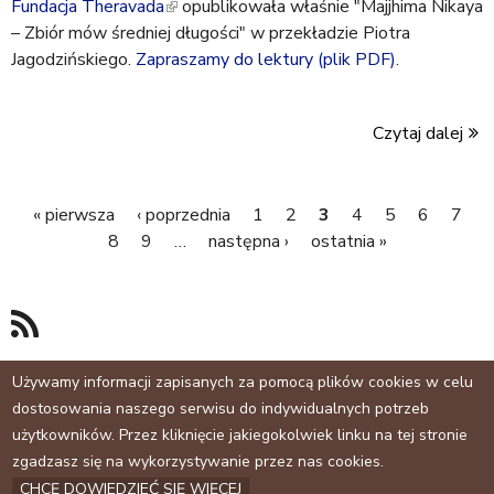
Fundacja Theravada
(
opublikowała właśnie "Majjhima Nikaya
– Zbiór mów średniej długości" w przekładzie Piotra
l
Jagodzińskiego.
Zapraszamy do lektury (plik PDF)
i
.
n
k
Czytaj dalej
i
s
e
« pierwsza
‹ poprzednia
1
2
3
4
5
6
7
x
S
8
9
…
następna ›
ostatnia »
t
e
t
r
r
n
o
a
n
l
Używamy informacji zapisanych za pomocą plików cookies w celu
)
dostosowania naszego serwisu do indywidualnych potrzeb
y
użytkowników. Przez kliknięcie jakiegokolwiek linku na tej stronie
Facebook
zgadzasz się na wykorzystywanie przez nas cookies.
CHCĘ DOWIEDZIEĆ SIĘ WIĘCEJ
Archiwum