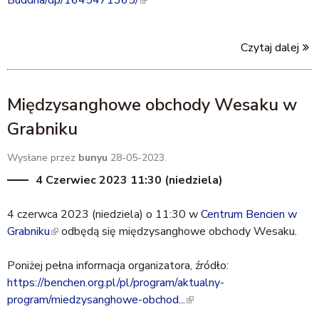
Buddha/dp/1645471365/
(
i
l
n
i
k
Czytaj dalej
n
i
k
s
i
e
Międzysanghowe obchody Wesaku w
s
x
e
t
Grabniku
x
e
t
r
Wysłane przez
bunyu
28-05-2023.
e
n
4 Czerwiec 2023 11:30 (niedziela)
r
a
n
l
4 czerwca 2023 (niedziela) o 11:30 w
Centrum Bencien w
a
)
Grabniku
(
odbędą się międzysanghowe obchody Wesaku.
l
l
)
Poniżej pełna informacja organizatora, źródło:
i
https://benchen.org.pl/pl/program/aktualny-
n
program/miedzysanghowe-obchod...
k
(
i
l