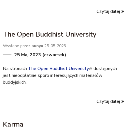
s
i
Czytaj dalej
e
n
x
k
t
i
The Open Buddhist University
e
s
r
e
Wysłane przez
bunyu
25-05-2023.
n
x
a
t
25 Maj 2023 (czwartek)
l
e
)
r
Na stronach
The Open Buddhist University
(
dostępnych
n
jest nieodpłatnie sporo interesujących materiałów
l
a
buddyjskich.
i
l
n
)
k
Czytaj dalej
i
s
e
Karma
x