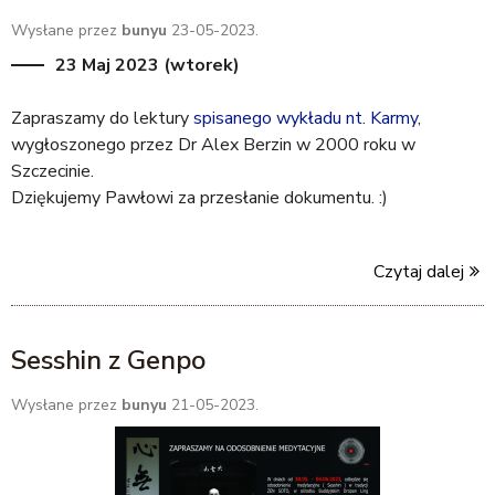
t
Wysłane przez
bunyu
23-05-2023.
e
r
23 Maj 2023 (wtorek)
n
a
Zapraszamy do lektury
spisanego wykładu nt. Karmy
,
l
wygłoszonego przez Dr Alex Berzin w 2000 roku w
)
Szczecinie.
Dziękujemy Pawłowi za przesłanie dokumentu. :)
Czytaj dalej
Sesshin z Genpo
Wysłane przez
bunyu
21-05-2023.