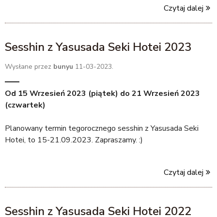
Czytaj dalej
n
k
s
Sesshin z Yasusada Seki Hotei 2023
e
n
Wysłane przez
bunyu
11-03-2023.
d
s
e
Od
15 Wrzesień 2023 (piątek)
do
21 Wrzesień 2023
-
(czwartek)
m
a
Planowany termin tegorocznego sesshin z Yasusada Seki
i
Hotei, to 15-21.09.2023. Zapraszamy. :)
l
)
Czytaj dalej
Sesshin z Yasusada Seki Hotei 2022