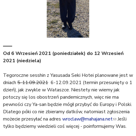
Od
6 Wrzesień 2021 (poniedziałek)
do
12 Wrzesień
2021 (niedziela)
Tegoroczne sesshin z Yasusada Seki Hotei planowane jest w
dniach
5-11.09.2021
6-12.09.2021 (termin przesunięty o 1
dzień), jak zwykle w Wataszce. Niestety nie wiemy jak
potoczy się los obostrzeń pandemicznych, więc nie ma
pewności czy Ya-san będzie mógł przybyć do Europy i Polski.
Dlatego póki co nie zbieramy datków, natomiast zgłoszenia
możecie przesyłać na adres
wroclaw@mahajana.net
(
Jeśli
tylko będziemy wiedzieli coś więcej - poinformujemy Was.
l
i