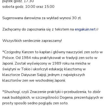
a
piątek godz. 17.30
k
j
sobota godz. 10.00 oraz 15.00
i
s
Sugerowana darowizna za wykład wynosi 30 zł.
e
x
Zachęcamy do zapoznania się z tekstem na
t
engakuin.net
(
e
l
Wszystkich serdecznie zapraszamy!
r
i
n
n
*Czcigodny Kanzen to kapłan i główny nauczyciel zen soto w
a
k
Polsce. Od 1984 roku praktykował w tradycji zen soto w
l
i
Japonii. Został wyświęcony w 1989 roku na mnicha w
)
s
świątyni w Tokio i ukończył edukację klasztorną w
e
klasztorze Daiyuzan Saijoji, jednym z największych
x
klasztorów zen we wschodniej Japonii.
t
e
*
Shushogi
, czyli Znaczenie praktyki-i-przebudzenia, to zbiór
r
nauk buddyjskich, w szczególności Dogena, prezentujących w
n
prosty sposób sedno poglądu zen soto.
a