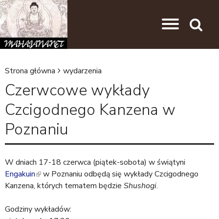
Przejdź do nawigacji
Przejdź do treści
Search
Strona główna
wydarzenia
J
Czerwcowe wykłady
e
Czcigodnego Kanzena w
s
Poznaniu
t
e
ś
W dniach 17-18 czerwca (piątek-sobota) w świątyni
t
Engakuin
(
w Poznaniu odbędą się wykłady Czcigodnego
Kanzena, których tematem będzie
l
Shushogi
.
u
i
t
Godziny wykładów:
n