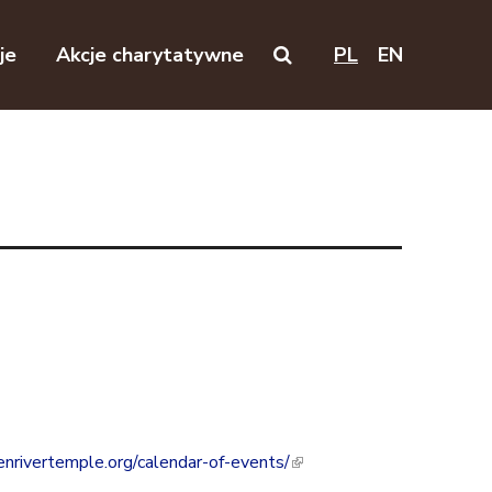
je
Akcje charytatywne
PL
EN
Search on this website
nrivertemple.org/calendar-of-events/
(
l