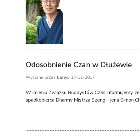
t
u
t
a
Odosobnienie Czan w Dłużewie
j
Wysłane przez
bunyu
17-11-2017.
W imieniu Związku Buddystów Czan informujemy, że 
spadkobierca Dharmy Mistrza Szeng – jena Simon Ch