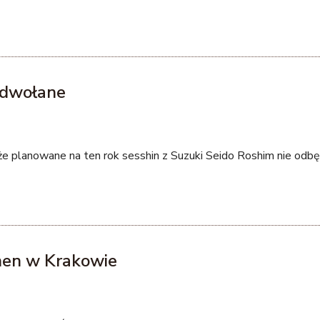
 odwołane
że planowane na ten rok sesshin z Suzuki Seido Roshim nie odbęd
hen w Krakowie