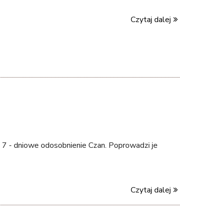
i
Czytaj dalej
n
k
i
s
e
x
t
e
r
n
a
7 - dniowe odosobnienie Czan. Poprowadzi je
l
)
Czytaj dalej