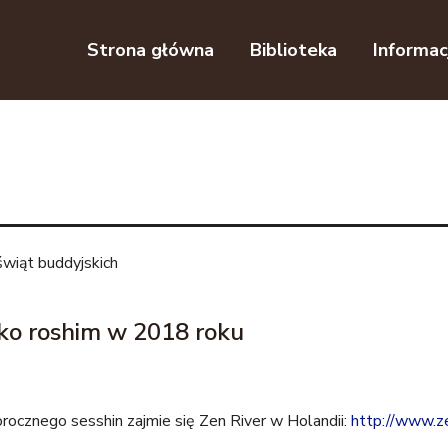
Przejdź do nawigacji
Przejdź do treści
Strona główna
Biblioteka
Informac
świąt buddyjskich
o roshim w 2018 roku
rocznego sesshin zajmie się Zen River w Holandii:
http://www.ze