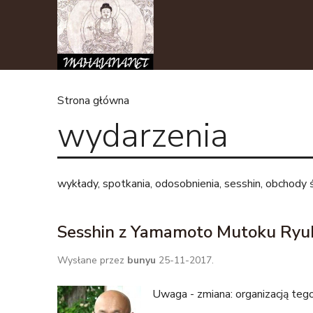
Strona główna
wydarzenia
J
e
wykłady, spotkania, odosobnienia, sesshin, obchody 
s
t
Sesshin z Yamamoto Mutoku Ryuk
e
Wysłane przez
bunyu
25-11-2017.
ś
Uwaga - zmiana: organizacją tego