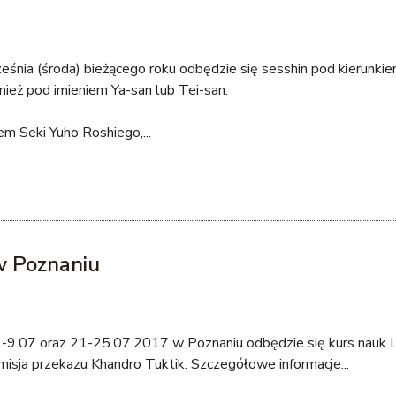
t
e
r
eśnia (środa) bieżącego roku odbędzie się sesshin pod kierunk
n
ież pod imieniem Ya-san lub Tei-san.
a
l
em Seki Yuho Roshiego,...
)
w Poznaniu
-9.07 oraz 21-25.07.2017 w Poznaniu odbędzie się kurs nauk 
misja przekazu Khandro Tuktik. Szczegółowe informacje...