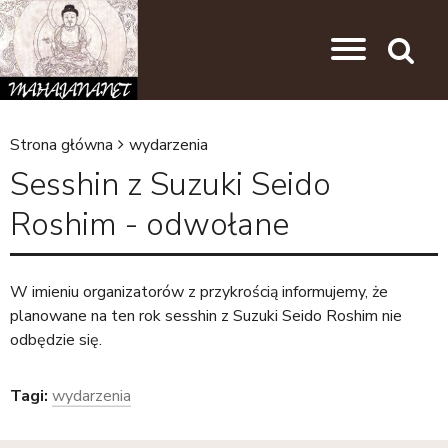
Przejdź do nawigacji
Przejdź do treści
Search
Strona główna
wydarzenia
J
Sesshin z Suzuki Seido
e
Roshim - odwołane
s
t
e
W imieniu organizatorów z przykrością informujemy, że
planowane na ten rok sesshin z Suzuki Seido Roshim nie
ś
odbędzie się.
t
u
Tagi:
wydarzenia
t