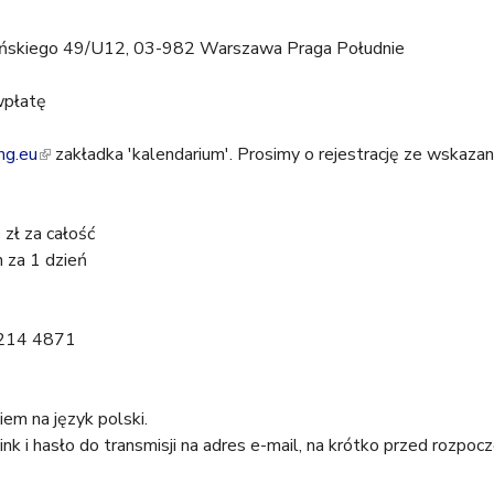
orańskiego 49/U12, 03-982 Warszawa Praga Południe
wpłatę
ng.eu
(
zakładka 'kalendarium'. Prosimy o rejestrację ze wskaza
l
i
 zł za całość
n
h za 1 dzień
k
i
s
3214 4871
e
x
t
em na język polski.
e
nk i hasło do transmisji na adres e-mail, na krótko przed rozpoc
r
n