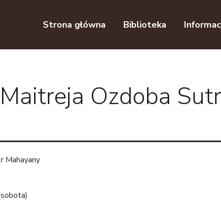
Przejdź do nawigacji
Przejdź do treści
Strona główna
Biblioteka
Informac
 Maitreja Ozdoba Su
tr Mahayany
(sobota)