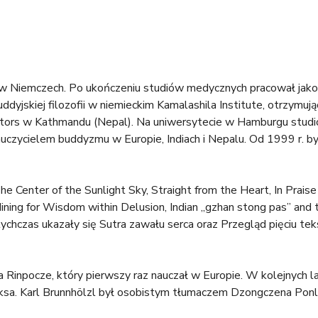
a
l
)
 w Niemczech. Po ukończeniu studiów medycznych pracował jako 
ddyjskiej filozofii w niemieckim Kamalashila Institute, otrzymuj
ators w Kathmandu (Nepal). Na uniwersytecie w Hamburgu studi
auczycielem buddyzmu w Europie, Indiach i Nepalu. Od 1999 r. by
he Center of the Sunlight Sky, Straight from the Heart, In Pra
Mining for Wisdom within Delusion, Indian „gzhan stong pas” and
hczas ukazały się Sutra zawału serca oraz Przegląd pięciu tek
inpocze, który pierwszy raz nauczał w Europie. W kolejnych la
oksa. Karl Brunnhölzl był osobistym tłumaczem Dzongczena Ponl