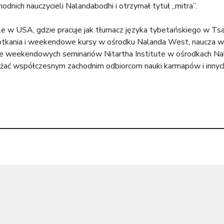
nich nauczycieli Nalandabodhi i otrzymał tytuł „mitra”.
le w USA, gdzie pracuje jak tłumacz języka tybetańskiego w Ts
potkania i weekendowe kursy w ośrodku Nalanda West, naucza 
e weekendowych seminariów Nitartha Institute w ośrodkach Nal
iżać współczesnym zachodnim odbiorcom nauki karmapów i innych wi