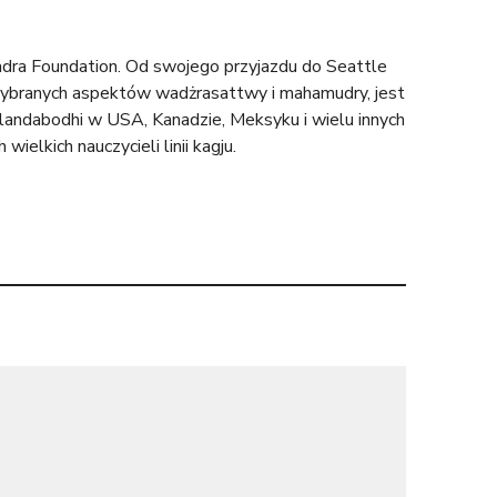
adra Foundation. Od swojego przyjazdu do Seattle
wybranych aspektów wadżrasattwy i mahamudry, jest
andabodhi w USA, Kanadzie, Meksyku i wielu innych
elkich nauczycieli linii kagju.