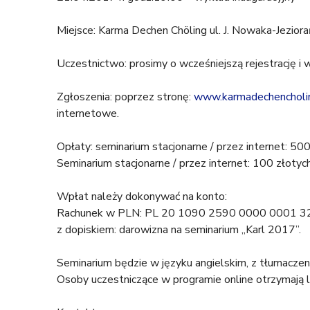
t
Miejsce: Karma Dechen Chöling ul. J. Nowaka-Jezi
u
Uczestnictwo: prosimy o wcześniejszą rejestrację i 
t
Zgłoszenia: poprzez stronę:
www.karmadechencholi
a
internetowe.
j
Opłaty: seminarium stacjonarne / przez internet: 500
Seminarium stacjonarne / przez internet: 100 złotyc
Wpłat należy dokonywać na konto:
Rachunek w PLN: PL 20 1090 2590 0000 0001 
z dopiskiem: darowizna na seminarium „Karl 2017”.
Seminarium będzie w języku angielskim, z tłumaczeni
Osoby uczestniczące w programie online otrzymają li