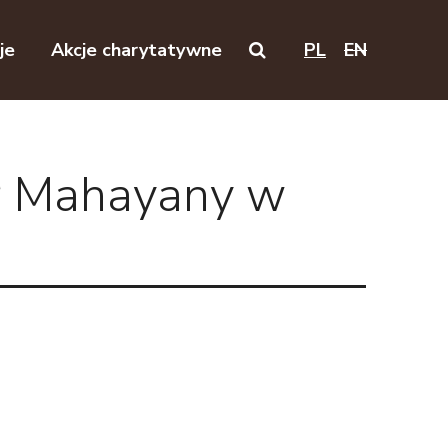
je
Akcje charytatywne
PL
EN
Search on this website
tr Mahayany w