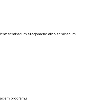
niem: seminarium stacjonarne albo seminarium
zęciem programu.