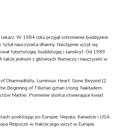
lekarz. W 1984 roku przyjął schronienie buddyjskie
ąc tytuł nauczyciela dharmy. Następnie uczył się
ował tybetologię, buddologię i sanskryt. Od 1989
ł także jednym z głównych tłumaczy i nauczycieli w
ise of Dharmadhātu, Luminous Heart, Gone Beyond (2
 the Beginning of Tibetan gzhan stong. Nakładem
stów Maitrei. Promienie słońca otwierające kwiat
tach, podróżując po Europie, Nepalu, Kanadzie i USA
opa Rinpocze w trakcie jego wizyt w Europie.