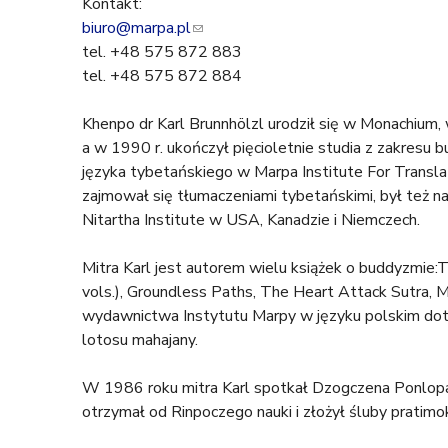
Kontakt:
biuro@marpa.pl
(
tel. +48 575 872 883
l
tel. +48 575 872 884
i
n
Khenpo dr Karl Brunnhölzl urodził się w Monachium,
k
a w 1990 r. ukończył pięcioletnie studia z zakresu bu
s
języka tybetańskiego w Marpa Institute For Transl
e
zajmował się tłumaczeniami tybetańskimi, był też n
n
Nitartha Institute w USA, Kanadzie i Niemczech.
d
s
Mitra Karl jest autorem wielu książek o buddyzmie:T
e
vols.), Groundless Paths, The Heart Attack Sutra, 
-
wydawnictwa Instytutu Marpy w języku polskim dotyc
m
lotosu mahajany.
a
i
W 1986 roku mitra Karl spotkał Dzogczena Ponlopa R
l
otrzymał od Rinpoczego nauki i złożył śluby pratim
)