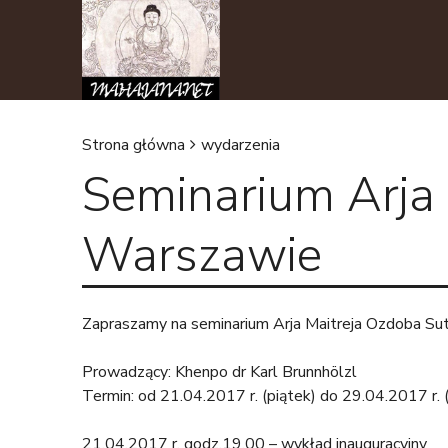
Strona główna
wydarzenia
Seminarium Arja
J
e
Warszawie
s
t
Zapraszamy na seminarium Arja Maitreja Ozdoba Su
e
Prowadzący: Khenpo dr Karl Brunnhölzl
Termin: od 21.04.2017 r. (piątek) do 29.04.2017 r. 
ś
21.04.2017 r. godz.19.00 – wykład inauguracyjny