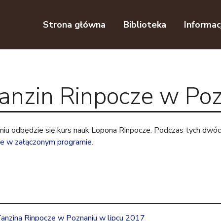
Przejdź do nawigacji
Przejdź do treści
Strona główna
Biblioteka
Informac
anzin Rinpocze w Po
u odbędzie się kurs nauk Lopona Rinpocze. Podczas tych dwóch
e w załączonym programie
.
anzina Rinpocze w Poznaniu w lipcu 2017