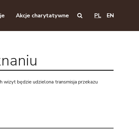
je
Akcje charytatywne
PL
EN
Search on this website
znaniu
 wizyt będzie udzielona transmisja przekazu