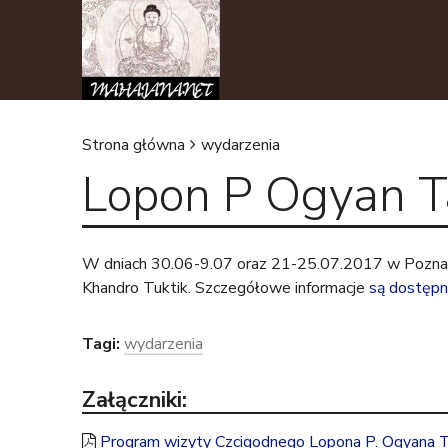
Strona główna
wydarzenia
Lopon P Ogyan T
J
e
W dniach 30.06-9.07 oraz 21-25.07.2017 w Poznani
s
Khandro Tuktik. Szczegółowe informacje
są dostępn
t
Tagi:
wydarzenia
e
Załączniki:
ś
Program wizyty Czcigodnego Lopona P. Ogyana T