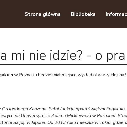
Przejdź do nawigacji
Przejdź do treści
Strona główna
Biblioteka
Informac
 mi nie idzie? - o pr
gakuin
w Poznaniu będzie miał miejsce wykład otwarty Hojuna*
z Czcigodnego Kanzena. Pełni funkcję opata świątyni Engakuin
Japonistyce na Uniwersytecie Adama Mickiewicza w Poznaniu. St
torze Saijoji w Japonii. Od 2013 roku mieszka w Tokio, gdzie 