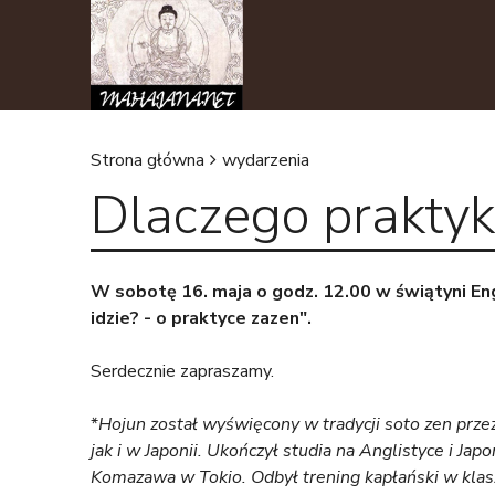
Strona główna
wydarzenia
Dlaczego praktyka
J
e
W sobotę 16. maja o godz. 12.00 w świątyni En
s
idzie? - o praktyce zazen".
t
Serdecznie zapraszamy.
e
*
Hojun został wyświęcony w tradycji soto zen prze
jak i w Japonii. Ukończył studia na Anglistyce i 
ś
Komazawa w Tokio. Odbył trening kapłański w klasz