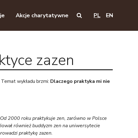
je
Akcje charytatywne
PL
EN
Search on this website
aktyce zazen
. Temat wykładu brzmi:
Dlaczego praktyka mi nie
. Od 2000 roku praktykuje zen, zarówno w Polsce
udiował również buddyzm zen na uniwersytecie
prowadzi praktykę zazen.