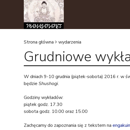
Strona główna
wydarzenia
Grudniowe wykła
J
e
W dniach 9-10 grudnia (piątek-sobota) 2016 r. w ś
s
będzie
Shushogi
.
t
Godziny wykładów:
piątek godz. 17.30
e
sobota godz. 10.00 oraz 15.00
ś
Zachęcamy do zapoznania się z tekstem na
engakuin