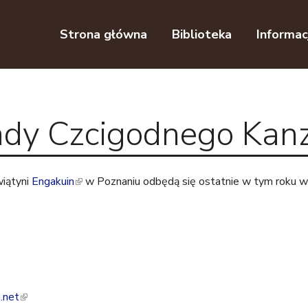
Przejdź do nawigacji
Przejdź do treści
Strona główna
Biblioteka
Informac
dy Czcigodnego Kan
wiątyni
Engakuin
(
w Poznaniu odbędą się ostatnie w tym roku 
l
i
n
k
i
s
.net
(
e