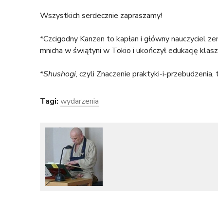
t
Wszystkich serdecznie zapraszamy!
u
*Czcigodny Kanzen to kapłan i główny nauczyciel z
mnicha w świątyni w Tokio i ukończył edukację klasz
t
*
Shushogi
, czyli Znaczenie praktyki-i-przebudzenia
a
j
Tagi:
wydarzenia