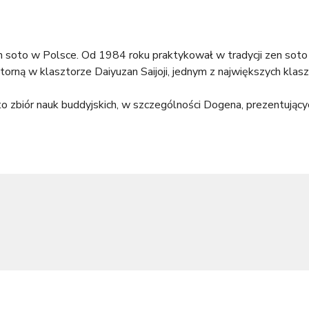
l
x
i
t
n
e
en soto w Polsce. Od 1984 roku praktykował w tradycji zen sot
k
r
torną w klasztorze Daiyuzan Saijoji, jednym z największych klas
i
n
s
a
, to zbiór nauk buddyjskich, w szczególności Dogena, prezentują
e
l
x
)
t
e
r
n
a
l
)