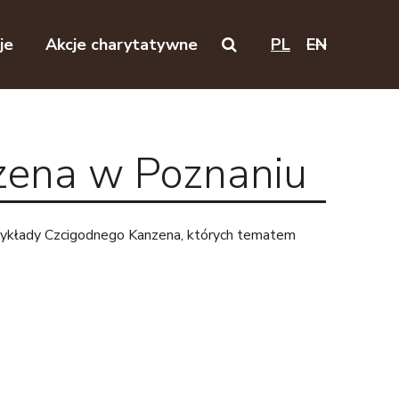
je
Akcje charytatywne
PL
EN
Search on this website
zena w Poznaniu
wykłady Czcigodnego Kanzena, których tematem