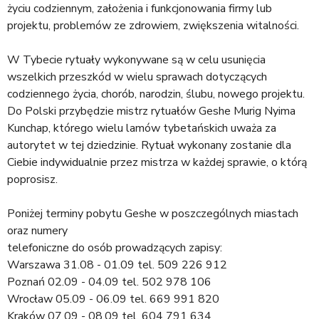
a
życiu codziennym, założenia i funkcjonowania firmy lub
j
projektu, problemów ze zdrowiem, zwiększenia witalności.
W Tybecie rytuały wykonywane są w celu usunięcia
wszelkich przeszkód w wielu sprawach dotyczących
codziennego życia, chorób, narodzin, ślubu, nowego projektu.
Do Polski przybędzie mistrz rytuałów Geshe Murig Nyima
Kunchap, którego wielu lamów tybetańskich uważa za
autorytet w tej dziedzinie. Rytuał wykonany zostanie dla
Ciebie indywidualnie przez mistrza w każdej sprawie, o którą
poprosisz.
Poniżej terminy pobytu Geshe w poszczególnych miastach
oraz numery
telefoniczne do osób prowadzących zapisy:
Warszawa 31.08 - 01.09 tel. 509 226 912
Poznań 02.09 - 04.09 tel. 502 978 106
Wrocław 05.09 - 06.09 tel. 669 991 820
Kraków 07.09 - 08.09 tel. 604 791 634