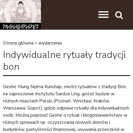
Przejdź do nawigacji
Przejdź do treści
Search
Strona główna
wydarzenia
J
Indywidualne rytuały tradycji
e
bon
s
t
e
Geshe Murig Nyima Kunchap, mistrz rytuałów z tradycji Bon,
na zaproszenie Instytutu Sardza Ling, gościć będzie w
ś
różnych miastach Polski (Poznań, Wrocław, Kraków,
t
Warszawa, Sopot), gdzie odprawi rytuały dla indywidualnych
u
osób. Można poprosić Geshe o rytuał i błogosławieństwo w
różnych sprawach np. oczyszczania nowych domów i
t
budynków, pomyślności finansowej, usuwania przeszkód w