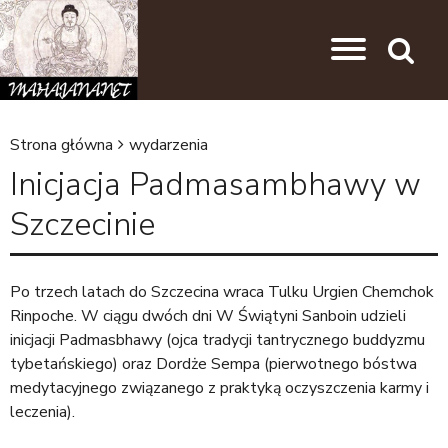
Przejdź do nawigacji
Przejdź do treści
Search
Strona główna
wydarzenia
J
Inicjacja Padmasambhawy w
e
Szczecinie
s
t
e
Po trzech latach do Szczecina wraca Tulku Urgien Chemchok
Rinpoche. W ciągu dwóch dni W Świątyni Sanboin udzieli
ś
inicjacji Padmasbhawy (ojca tradycji tantrycznego buddyzmu
t
tybetańskiego) oraz Dordże Sempa (pierwotnego bóstwa
u
medytacyjnego związanego z praktyką oczyszczenia karmy i
leczenia).
t