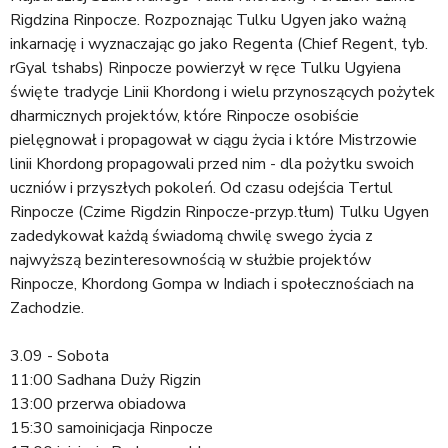
Rigdzina Rinpocze. Rozpoznając Tulku Ugyen jako ważną
inkarnację i wyznaczając go jako Regenta (Chief Regent, tyb.
rGyal tshabs) Rinpocze powierzył w ręce Tulku Ugyiena
święte tradycje Linii Khordong i wielu przynoszących pożytek
dharmicznych projektów, które Rinpocze osobiście
pielęgnował i propagował w ciągu życia i które Mistrzowie
linii Khordong propagowali przed nim - dla pożytku swoich
uczniów i przyszłych pokoleń. Od czasu odejścia Tertul
Rinpocze (Czime Rigdzin Rinpocze-przyp.tłum) Tulku Ugyen
zadedykował każdą świadomą chwilę swego życia z
najwyższą bezinteresownością w służbie projektów
Rinpocze, Khordong Gompa w Indiach i społecznościach na
Zachodzie.
3.09 - Sobota
11:00 Sadhana Duży Rigzin
13:00 przerwa obiadowa
15:30 samoinicjacja Rinpocze