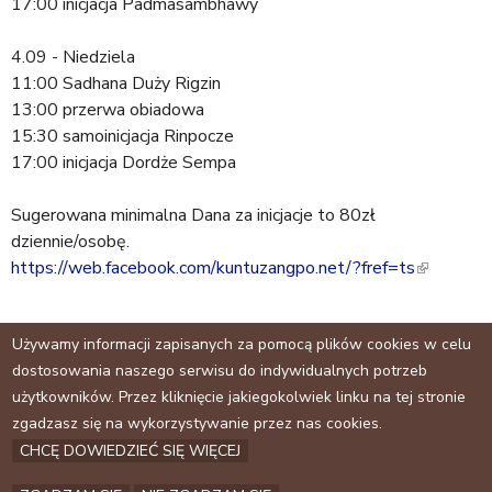
17:00 inicjacja Padmasambhawy
4.09 - Niedziela
11:00 Sadhana Duży Rigzin
13:00 przerwa obiadowa
15:30 samoinicjacja Rinpocze
17:00 inicjacja Dordże Sempa
Sugerowana minimalna Dana za inicjacje to 80zł
dziennie/osobę.
https://web.facebook.com/kuntuzangpo.net/?fref=ts
(
l
i
Tagi:
wydarzenia
Używamy informacji zapisanych za pomocą plików cookies w celu
n
dostosowania naszego serwisu do indywidualnych potrzeb
k
użytkowników. Przez kliknięcie jakiegokolwiek linku na tej stronie
i
Facebook
zgadzasz się na wykorzystywanie przez nas cookies.
s
CHCĘ DOWIEDZIEĆ SIĘ WIĘCEJ
e
Archiwum
x
Kontakt