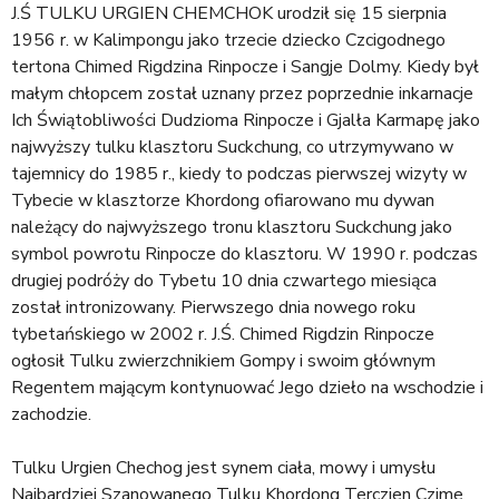
a
J.Ś TULKU URGIEN CHEMCHOK urodził się 15 sierpnia
j
1956 r. w Kalimpongu jako trzecie dziecko Czcigodnego
tertona Chimed Rigdzina Rinpocze i Sangje Dolmy. Kiedy był
małym chłopcem został uznany przez poprzednie inkarnacje
Ich Świątobliwości Dudzioma Rinpocze i Gjalła Karmapę jako
najwyższy tulku klasztoru Suckchung, co utrzymywano w
tajemnicy do 1985 r., kiedy to podczas pierwszej wizyty w
Tybecie w klasztorze Khordong ofiarowano mu dywan
należący do najwyższego tronu klasztoru Suckchung jako
symbol powrotu Rinpocze do klasztoru. W 1990 r. podczas
drugiej podróży do Tybetu 10 dnia czwartego miesiąca
został intronizowany. Pierwszego dnia nowego roku
tybetańskiego w 2002 r. J.Ś. Chimed Rigdzin Rinpocze
ogłosił Tulku zwierzchnikiem Gompy i swoim głównym
Regentem mającym kontynuować Jego dzieło na wschodzie i
zachodzie.
Tulku Urgien Chechog jest synem ciała, mowy i umysłu
Najbardziej Szanowanego Tulku Khordong Terczien Czime