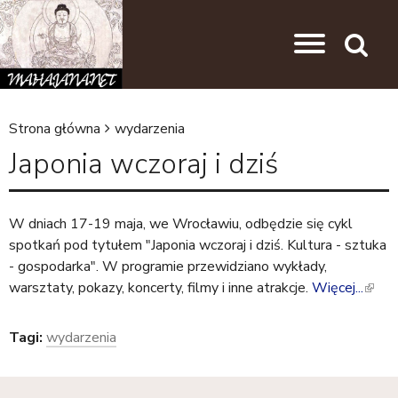
Przejdź do nawigacji
Przejdź do treści
Search
Strona główna
wydarzenia
J
Japonia wczoraj i dziś
e
s
W dniach 17-19 maja, we Wrocławiu, odbędzie się cykl
t
spotkań pod tytułem "Japonia wczoraj i dziś. Kultura - sztuka
e
- gospodarka". W programie przewidziano wykłady,
ś
warsztaty, pokazy, koncerty, filmy i inne atrakcje.
Więcej...
(
l
t
i
Tagi:
wydarzenia
u
n
t
k
i