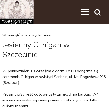
Przejdź do nawigacji
Przejdź do treści
Search
Strona główna
wydarzenia
J
Jesienny O-higan w
e
Szczecinie
s
t
e
W poniedziałek 19 września o godz. 18.00 odbędzie się
ceremonia O-higan w świątyni Sanboin, ul. Ks. Bogusława X 3
ś
(Szczecin).
t
u
Prosimy przynieść gotowe listy zmarłych na kartkach A4
imiona i nazwiska zapisane pismem blokowym, tzn. tylko
t
dużymi literami.