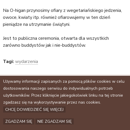
a
j
Na O-higan przynosimy ofiary z wegetariańskiego jedzenia,
owoce, kwiaty itp. również ofiarowujemy w ten dzień
pieniądze na utrzymanie świątyni.
Jest to publiczna ceremonia, otwarta dla wszystkich
zarówno buddystów jak i nie-buddystów.
Tagi:
wydarzenia
Używamy informacji zapisanych za pomocą plików cookies w celu
Facebook
dostosowania naszego serwisu do indywidualnych potrzeb
Archiwum
użytkowników. Przez kliknięcie jakiegokolwiek linku na tej stronie
zgadzasz się na wykorzystywanie przez nas cookies.
Kontakt
CHCĘ DOWIEDZIEĆ SIĘ WIĘCEJ
ZGADZAM SIĘ
NIE ZGADZAM SIĘ