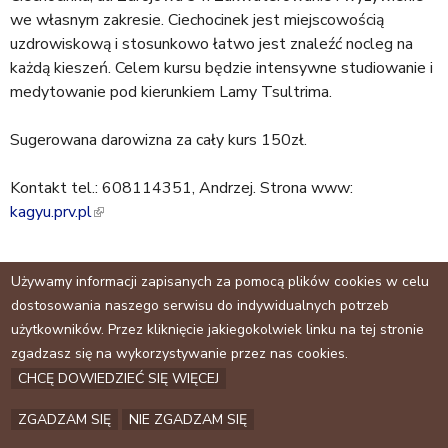
a
we własnym zakresie. Ciechocinek jest miejscowością
j
uzdrowiskową i stosunkowo łatwo jest znaleźć nocleg na
każdą kieszeń. Celem kursu będzie intensywne studiowanie i
medytowanie pod kierunkiem Lamy Tsultrima.
Sugerowana darowizna za cały kurs 150zł.
Kontakt tel.: 608114351, Andrzej. Strona www:
kagyu.prv.pl
(
l
i
Tagi:
wydarzenia
Używamy informacji zapisanych za pomocą plików cookies w celu
n
dostosowania naszego serwisu do indywidualnych potrzeb
k
użytkowników. Przez kliknięcie jakiegokolwiek linku na tej stronie
i
Facebook
zgadzasz się na wykorzystywanie przez nas cookies.
s
CHCĘ DOWIEDZIEĆ SIĘ WIĘCEJ
e
Archiwum
x
Kontakt
ZGADZAM SIĘ
NIE ZGADZAM SIĘ
t