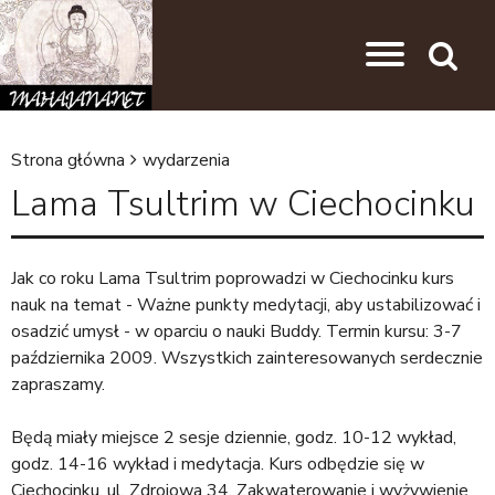
Przejdź do nawigacji
Przejdź do treści
Search
Strona główna
wydarzenia
J
Lama Tsultrim w Ciechocinku
e
s
Jak co roku Lama Tsultrim poprowadzi w Ciechocinku kurs
t
nauk na temat - Ważne punkty medytacji, aby ustabilizować i
e
osadzić umysł - w oparciu o nauki Buddy. Termin kursu: 3-7
ś
października 2009. Wszystkich zainteresowanych serdecznie
zapraszamy.
t
u
Będą miały miejsce 2 sesje dziennie, godz. 10-12 wykład,
t
godz. 14-16 wykład i medytacja. Kurs odbędzie się w
Ciechocinku, ul. Zdrojowa 34. Zakwaterowanie i wyżywienie