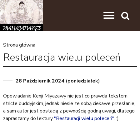
Przejdź do nawigacji
Przejdź do treści
Search
Strona główna
J
Restauracja wielu poleceń
e
s
t
28 Październik 2024 (poniedziałek)
e
Opowiadanie Kenji Miyazawy nie jest co prawda tekstem
ś
stricte buddyjskim, jednak niesie ze sobą ciekawe przesłanie,
t
a sam autor jest postacią z pewnością godną uwagi, dlatego
zapraszamy do lektury
"Restauracji wielu poleceń"
. :)
u
t