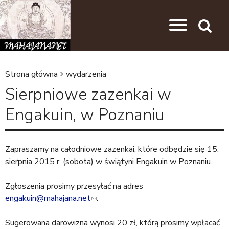
Przejdź do nawigacji
Przejdź do treści
Search
Strona główna
wydarzenia
J
Sierpniowe zazenkai w
e
Engakuin, w Poznaniu
s
t
e
Zapraszamy na całodniowe zazenkai, które odbędzie się 15.
sierpnia 2015 r. (sobota) w świątyni Engakuin w Poznaniu.
ś
t
Zgłoszenia prosimy przesyłać na adres
u
engakuin@mahajana.net
(
.
l
t
Sugerowana darowizna wynosi 20 zł, którą prosimy wpłacać
i