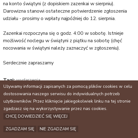
a
na konto świątyni (z dopiskiem zazenkai w sierpniu).
n
j
Darowizna stanowi ostateczne potwierdzenie zgłoszenia
k
udziału - prosimy o wpłaty najpóźniej do 12. sierpnia.
s
e
Zazenkai rozpoczyna się o godz. 4:00 w sobotę. Istnieje
n
możliwość noclegu w świątyni z piątku na sobotę (chęć
d
nocowania w świątyni należy zaznaczyć w zgłoszeniu).
s
e
Serdecznie zapraszamy
-
m
a
Tagi:
wydarzenia
i
Używamy informacji zapisanych za pomocą plików cookies w celu
l
dostosowania naszego serwisu do indywidualnych potrzeb
)
użytkowników. Przez kliknięcie jakiegokolwiek linku na tej stronie
Facebook
zgadzasz się na wykorzystywanie przez nas cookies.
Archiwum
CHCĘ DOWIEDZIEĆ SIĘ WIĘCEJ
Kontakt
ZGADZAM SIĘ
NIE ZGADZAM SIĘ