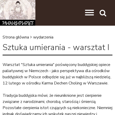
Przejdź do nawigacji
Przejdź do treści
Search
Strona główna
wydarzenia
J
Sztuka umierania - warsztat I
e
s
Warsztat "Sztuka umierania" poświęcony buddyjskiej opiece
t
paliatywnej w Niemczech - jako perspektywa dla ośrodków
e
buddyjskich w Polsce odbędzie się już w najbliższą niedzielę,
ś
12 lutego w ośrodku Karma Dechen Choling w Warszawie.
t
Tradycja buddyjska mówi, że nieuniknione jest cierpienie
u
związane z narodzinami, chorobą, starością i śmiercią.
t
Pozostałe cierpienia istot czujących są niekonieczne. Niemniej
jednak doświadczamy ich wskutek naszej niewiedzy i