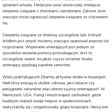
a
splamień umysłu. Medycyna coraz skuteczniej zmniejsza
j
cierpienia związane z chorobami i narodzinami. Zdrowe życie
znacząco może ograniczyć cierpienia związane ze starzeniem
się.
Cierpienia związane ze śmiercią, szczególnie lęki, których
źródłem jest umysł, możemy znacząco opanować poprzez ich
rozpoznanie. Wspieranie umierających jest jednym ze
sposobów niesienia pomocy potrzebującym. Jest to
szczególnie ważne, bo jakże często ostatnie chwile
umierający spędzają zupełnie samotnie.
Wielu praktykujących Dharmę aktywnie działa w hospicjach.
Niektórzy pracują w służbie zdrowia, jako lekarze czy
pielęgniarki, naturalnie więc obecni są przy umierających. W
Niemczech, USA, Francji i innych krajach zachodnich, gdzie
buddyzm znalazł swoje miejsce w społecznościach,
wykształciły się i zorganizowały, grupy hospicyjne. Niosą one