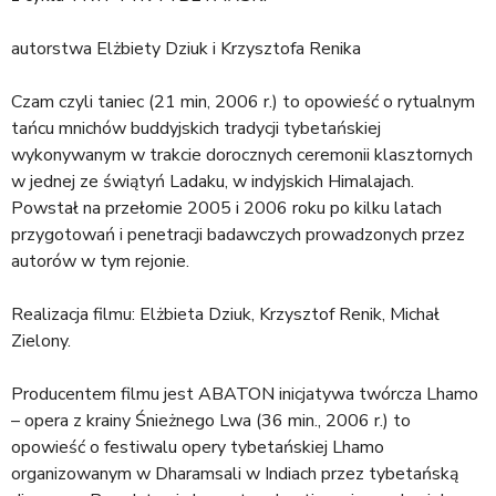
a
j
autorstwa Elżbiety Dziuk i Krzysztofa Renika
Czam czyli taniec (21 min, 2006 r.) to opowieść o rytualnym
tańcu mnichów buddyjskich tradycji tybetańskiej
wykonywanym w trakcie dorocznych ceremonii klasztornych
w jednej ze świątyń Ladaku, w indyjskich Himalajach.
Powstał na przełomie 2005 i 2006 roku po kilku latach
przygotowań i penetracji badawczych prowadzonych przez
autorów w tym rejonie.
Realizacja filmu: Elżbieta Dziuk, Krzysztof Renik, Michał
Zielony.
Producentem filmu jest ABATON inicjatywa twórcza Lhamo
– opera z krainy Śnieżnego Lwa (36 min., 2006 r.) to
opowieść o festiwalu opery tybetańskiej Lhamo
organizowanym w Dharamsali w Indiach przez tybetańską