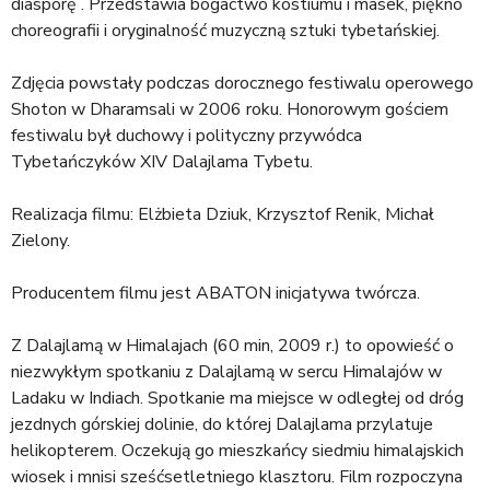
diasporę . Przedstawia bogactwo kostiumu i masek, piękno
choreografii i oryginalność muzyczną sztuki tybetańskiej.
Zdjęcia powstały podczas dorocznego festiwalu operowego
Shoton w Dharamsali w 2006 roku. Honorowym gościem
festiwalu był duchowy i polityczny przywódca
Tybetańczyków XIV Dalajlama Tybetu.
Realizacja filmu: Elżbieta Dziuk, Krzysztof Renik, Michał
Zielony.
Producentem filmu jest ABATON inicjatywa twórcza.
Z Dalajlamą w Himalajach (60 min, 2009 r.) to opowieść o
niezwykłym spotkaniu z Dalajlamą w sercu Himalajów w
Ladaku w Indiach. Spotkanie ma miejsce w odległej od dróg
jezdnych górskiej dolinie, do której Dalajlama przylatuje
helikopterem. Oczekują go mieszkańcy siedmiu himalajskich
wiosek i mnisi sześćsetletniego klasztoru. Film rozpoczyna