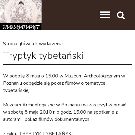
Przejdź do nawigacji
Przejdź do treści
Search
Strona główna
wydarzenia
J
Tryptyk tybetański
e
s
W sobotę 8 maja o 15.00 w Muzeum Archeologicznym w
t
Poznaniu odbędzie się pokaz filmów o tematyce
e
tybetańskiej.
ś
Muzeum Archeologiczne w Poznaniu ma zaszczyt zaprosić
t
w sobotę 8 maja 2010 r. o godz. 15.00 na spotkanie z
u
autorami i pokaz filmów dokumentalnych
t
z cyklu TRYPTYK TYBETAŃSKI