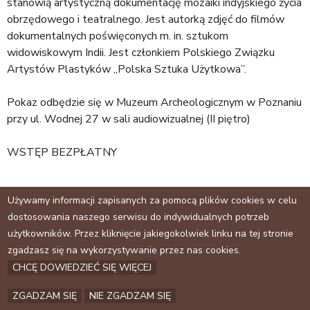
stanowią artystyczną dokumentację mozaiki indyjskiego życia
obrzędowego i teatralnego. Jest autorką zdjęć do filmów
dokumentalnych poświęconych m. in. sztukom
widowiskowym Indii. Jest członkiem Polskiego Związku
Artystów Plastyków „Polska Sztuka Użytkowa”.
Pokaz odbędzie się w Muzeum Archeologicznym w Poznaniu
przy ul. Wodnej 27 w sali audiowizualnej (II piętro)
WSTĘP BEZPŁATNY
Tagi:
wydarzenia
Używamy informacji zapisanych za pomocą plików cookies w celu
dostosowania naszego serwisu do indywidualnych potrzeb
użytkowników. Przez kliknięcie jakiegokolwiek linku na tej stronie
Facebook
zgadzasz się na wykorzystywanie przez nas cookies.
CHCĘ DOWIEDZIEĆ SIĘ WIĘCEJ
Archiwum
Kontakt
ZGADZAM SIĘ
NIE ZGADZAM SIĘ