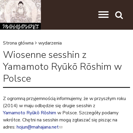
Przejdź do nawigacji
Przejdź do treści
Search
Strona główna
wydarzenia
J
Wiosenne sesshin z
e
Yamamoto Ryūkō Rōshim w
s
Polsce
t
e
ś
Z ogromną przyjemnością informujemy, że w przyszłym roku
t
(2014) w maju odbędzie się drugie sesshin z
Yamamoto Ryūkō Rōshim
w Polsce. Szczegóły podamy
u
wkrótce. Chętni na sesshin mogą zgłaszać się pisząc na
t
adres:
hojun@mahajana.net
(