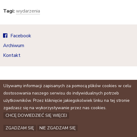
a
l
j
i
Tagi:
wydarzenia
n
k
s
Facebook
e
n
Archiwum
d
Kontakt
s
e
-
m
Używamy informacji zapisanych za pomocą plików cookies w celu
a
dostosowania naszego serwisu do indywidualnych potrzeb
i
użytkowników. Przez kliknięcie jakiegokolwiek linku na tej stronie
l
zgadzasz się na wykorzystywanie przez nas cookies.
)
CHCĘ DOWIEDZIEĆ SIĘ WIĘCEJ
ZGADZAM SIĘ
NIE ZGADZAM SIĘ