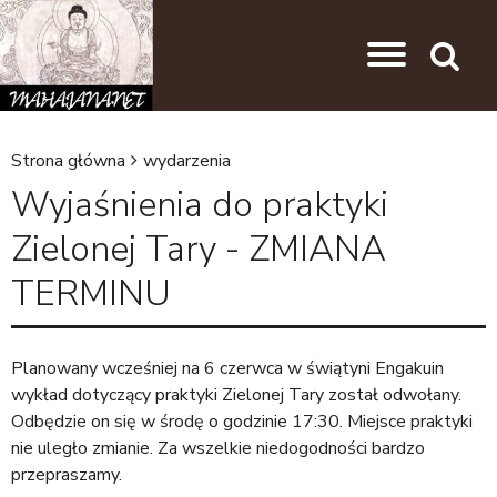
Przejdź do nawigacji
Przejdź do treści
Search
Strona główna
wydarzenia
J
Wyjaśnienia do praktyki
e
Zielonej Tary - ZMIANA
s
TERMINU
t
e
ś
Planowany wcześniej na 6 czerwca w świątyni Engakuin
t
wykład dotyczący praktyki Zielonej Tary został odwołany.
Odbędzie on się w środę o godzinie 17:30. Miejsce praktyki
u
nie uległo zmianie. Za wszelkie niedogodności bardzo
t
przepraszamy.