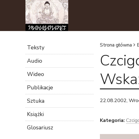
Strona główna
Teksty
Czcig
J
Audio
e
Wska
Wideo
s
Publikacje
t
Sztuka
22.08.2002, Wro
Książki
e
Kategoria:
Czcig
Glosariusz
ś