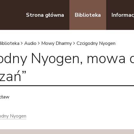
Przejdź do nawigacji
Przejdź do treści
Strona główna
Biblioteka
Informac
Biblioteka
Audio
Mowy Dharmy
Czcigodny Nyogen
odny Nyogen, mowa d
zań”
cław
odny Nyogen