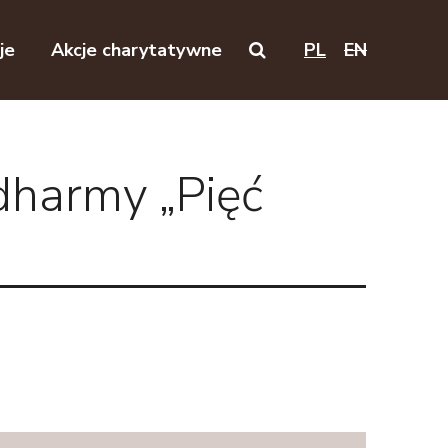
je
Akcje charytatywne
PL
EN
Search on this website
harmy „Pięć