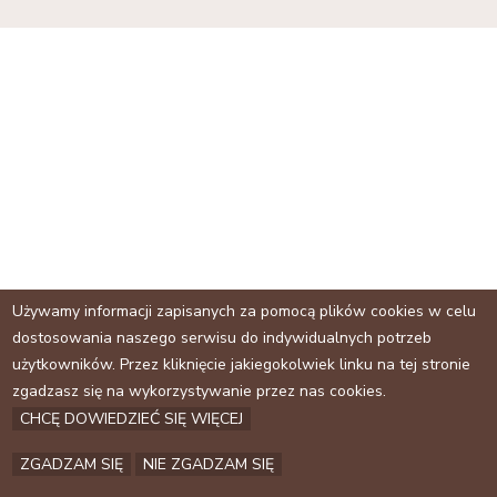
a
j
Używamy informacji zapisanych za pomocą plików cookies w celu
dostosowania naszego serwisu do indywidualnych potrzeb
użytkowników. Przez kliknięcie jakiegokolwiek linku na tej stronie
zgadzasz się na wykorzystywanie przez nas cookies.
CHCĘ DOWIEDZIEĆ SIĘ WIĘCEJ
ZGADZAM SIĘ
NIE ZGADZAM SIĘ