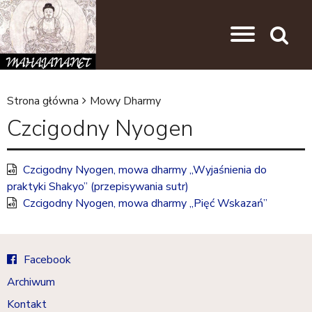
Przejdź do nawigacji
Przejdź do treści
Search
Strona główna
Mowy Dharmy
J
Czcigodny Nyogen
e
s
Czcigodny Nyogen, mowa dharmy „Wyjaśnienia do
t
praktyki Shakyo” (przepisywania sutr)
e
Czcigodny Nyogen, mowa dharmy „Pięć Wskazań”
ś
t
Facebook
u
Archiwum
t
Kontakt