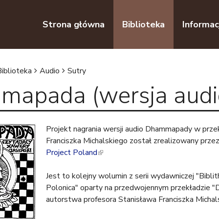
Przejdź do nawigacji
Przejdź do treści
Strona główna
Biblioteka
Informac
Biblioteka
Audio
Sutry
apada (wersja audi
Projekt nagrania wersji audio Dhammapady w prze
Franciszka Michalskiego został zrealizowany prze
Project Poland
(
l
Jest to kolejny wolumin z serii wydawniczej "Bibli
i
Polonica" oparty na przedwojennym przekładzie
n
autorstwa profesora Stanisława Franciszka Michal
k
i