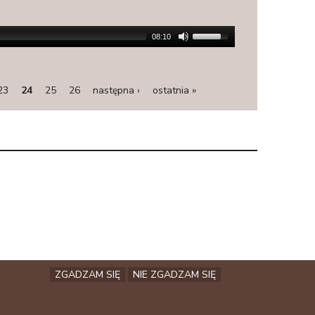
08:10
23
24
25
26
następna ›
ostatnia »
ZGADZAM SIĘ
NIE ZGADZAM SIĘ
Facebook
Archiwum
Kontakt