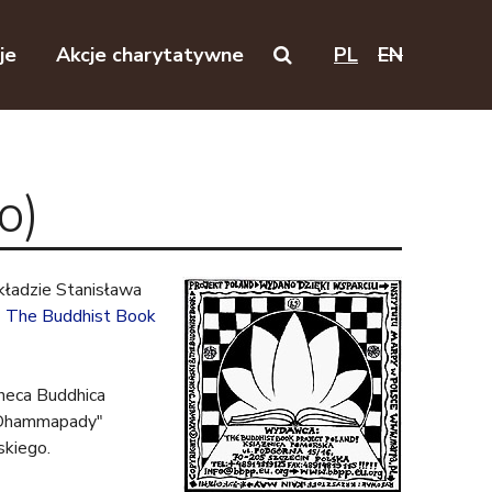
je
Akcje charytatywne
PL
EN
Search on this website
o)
kładzie Stanisława
z
The Buddhist Book
theca Buddhica
 "Dhammapady"
skiego.