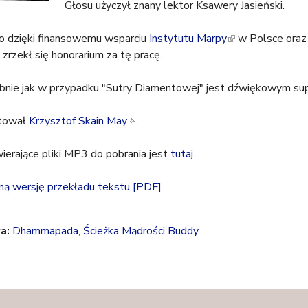
Głosu użyczył znany lektor Ksawery Jasieński.
s
e
o dzięki finansowemu wsparciu
x
Instytutu Marpy
(
w Polsce oraz
zrzekł się honorarium za tę pracę.
t
l
e
i
obnie jak w przypadku "Sutry Diamentowej" jest dźwiękowym s
r
n
n
k
ktował
Krzysztof Skain May
(
.
a
i
l
l
s
erające pliki MP3 do pobrania jest
i
)
tutaj
.
e
n
x
nną wersję przekładu tekstu
k
[PDF]
t
i
e
s
r
a:
Dhammapada, Ścieżka Mądrości Buddy
e
n
x
a
t
l
e
)
r