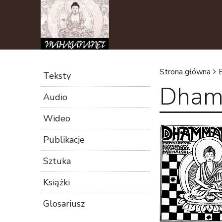
Strona główna
Teksty
Dhamm
J
Audio
e
Wideo
s
Publikacje
t
Sztuka
Książki
e
Glosariusz
ś