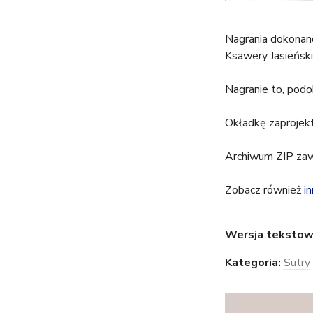
t
Nagrania dokonan
u
Ksawery Jasieński 
t
Nagranie to, pod
a
Okładkę zaproje
j
Archiwum ZIP zawi
Zobacz również
i
Wersja tekstow
Kategoria:
Sutry