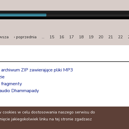
n
a
l
)
rwsza
‹ poprzednia
…
15
16
17
18
19
20
21
22
rchiwum ZIP zawierające pliki MP3
ie
 fragmenty
 audio Dhammapady
w cookies w celu dostosowania naszego serwisu do
ięcie jakiegokolwiek linku na tej stronie zgadzasz