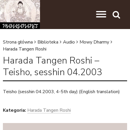
Przejdź do nawigacji
Przejdź do treści
Search
Strona główna
Biblioteka
Audio
Mowy Dharmy
J
Harada Tangen Roshi
e
Harada Tangen Roshi –
s
Teisho, sesshin 04.2003
t
e
Teisho (sesshin 04.2003, 4-5th day) (English translation)
ś
t
Kategoria:
Harada Tangen Roshi
u
t