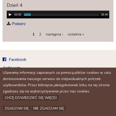
a
Dzień 4
j
00:00
35:40
Pobierz
1
2
następna ›
ostatnia »
S
t
r
Facebook
o
n
Archiwum
Używamy informacji zapisanych za pomocą plików cookies w celu
y
Kontakt
dostosowania naszego serwisu do indywidualnych potrzeb
użytkowników. Przez kliknięcie jakiegokolwiek linku na tej stronie
zgadzasz się na wykorzystywanie przez nas cookies.
CHCĘ DOWIEDZIEĆ SIĘ WIĘCEJ
ZGADZAM SIĘ
NIE ZGADZAM SIĘ