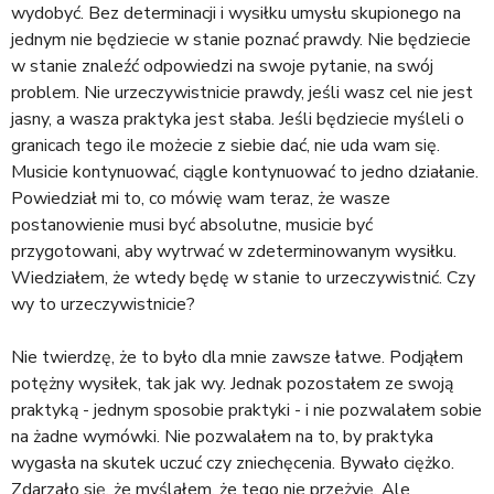
a
wydobyć. Bez determinacji i wysiłku umysłu skupionego na
j
jednym nie będziecie w stanie poznać prawdy. Nie będziecie
w stanie znaleźć odpowiedzi na swoje pytanie, na swój
problem. Nie urzeczywistnicie prawdy, jeśli wasz cel nie jest
jasny, a wasza praktyka jest słaba. Jeśli będziecie myśleli o
granicach tego ile możecie z siebie dać, nie uda wam się.
Musicie kontynuować, ciągle kontynuować to jedno działanie.
Powiedział mi to, co mówię wam teraz, że wasze
postanowienie musi być absolutne, musicie być
przygotowani, aby wytrwać w zdeterminowanym wysiłku.
Wiedziałem, że wtedy będę w stanie to urzeczywistnić. Czy
wy to urzeczywistnicie?
Nie twierdzę, że to było dla mnie zawsze łatwe. Podjąłem
potężny wysiłek, tak jak wy. Jednak pozostałem ze swoją
praktyką - jednym sposobie praktyki - i nie pozwalałem sobie
na żadne wymówki. Nie pozwalałem na to, by praktyka
wygasła na skutek uczuć czy zniechęcenia. Bywało ciężko.
Zdarzało się, że myślałem, że tego nie przeżyję. Ale