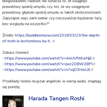
błogosławieni i radośni, nie oznacza to, że osiągnęli
prawdziwy spokój umysłu, czy też, że wy osiągnięcie
prawdziwy, głęboki spokój umysłu w takich okolicznościach.
Zapytajcie więc sami siebie: czy rzeczywiście będziecie tacy,
bez względu na wszystko?"
Źródło:
https://buddhismnow.com/2018/03/23/the-depth-
of-truth-is-bottomless-by-h...
(
l
Zobacz również:
i
-
https://www.youtube.com/watch?v=AnUVRt6wNjE
n
(
-
https://www.youtube.com/watch?v=jwz2DBW2BPI
k
l
(
-
https://www.youtube.com/watch?v=n7wjD3HJsUE
i
(
i
l
s
l
n
i
Przekłady teisho na język angielski, w wersji audio, znajdują
e
i
k
n
się poniżej.
x
n
i
k
t
k
s
i
Harada Tangen Roshi
e
i
e
s
r
s
x
e