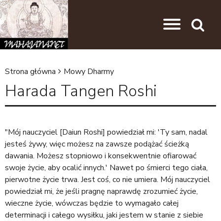
Przejdź do nawigacji
Przejdź do treści
Search
Strona główna
Mowy Dharmy
J
Harada Tangen Roshi
e
s
t
"Mój nauczyciel [Daiun Roshi] powiedział mi: 'Ty sam, nadal
e
jesteś żywy, więc możesz na zawsze podążać ścieżką
dawania. Możesz stopniowo i konsekwentnie ofiarować
ś
swoje życie, aby ocalić innych.' Nawet po śmierci tego ciała,
t
pierwotne życie trwa. Jest coś, co nie umiera. Mój nauczyciel
u
powiedział mi, że jeśli pragnę naprawdę zrozumieć życie,
wieczne życie, wówczas będzie to wymagało całej
t
determinacji i całego wysiłku, jaki jestem w stanie z siebie