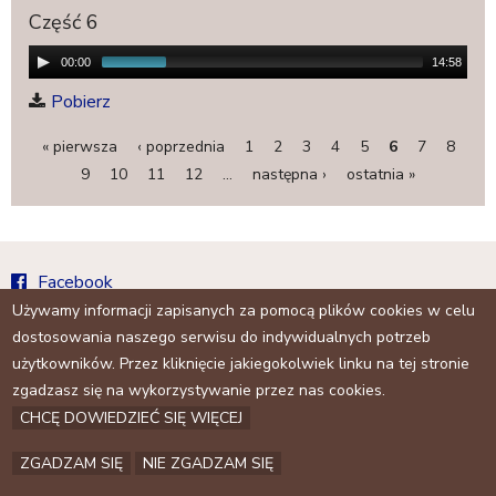
a
Część 6
j
00:00
14:58
Pobierz
« pierwsza
‹ poprzednia
1
2
3
4
5
6
7
8
S
9
10
11
12
…
następna ›
ostatnia »
t
r
o
Facebook
n
Używamy informacji zapisanych za pomocą plików cookies w celu
Archiwum
y
dostosowania naszego serwisu do indywidualnych potrzeb
Kontakt
użytkowników. Przez kliknięcie jakiegokolwiek linku na tej stronie
zgadzasz się na wykorzystywanie przez nas cookies.
CHCĘ DOWIEDZIEĆ SIĘ WIĘCEJ
ZGADZAM SIĘ
NIE ZGADZAM SIĘ