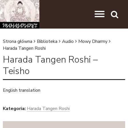
Przejdź do nawigacji
Przejdź do treści
Search
Strona główna
Biblioteka
Audio
Mowy Dharmy
J
Harada Tangen Roshi
e
Harada Tangen Roshi –
s
Teisho
t
e
English translation
ś
t
Kategoria:
Harada Tangen Roshi
u
t