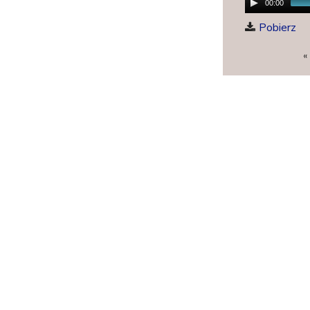
00:00
t
Pobierz
u
«
S
t
t
a
r
j
o
n
y