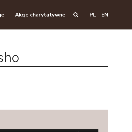
je
Akcje charytatywne
PL
EN
Search on this website
sho