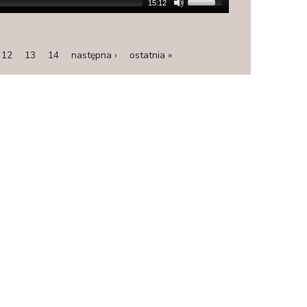
15:12
12
13
14
następna ›
ostatnia »