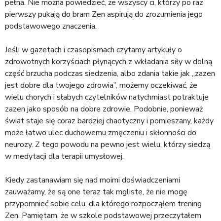
pełna. Nie można powiedzieć, że wszyscy ci, którzy po raz
pierwszy pukają do bram Zen aspirują do zrozumienia jego
podstawowego znaczenia.
Jeśli w gazetach i czasopismach czytamy artykuły o
zdrowotnych korzyściach płynących z wkładania siły w dolną
część brzucha podczas siedzenia, albo zdania takie jak „zazen
jest dobre dla twojego zdrowia”, możemy oczekiwać, że
wielu chorych i słabych czytelników natychmiast potraktuje
zazen jako sposób na dobre zdrowie. Podobnie, ponieważ
świat staje się coraz bardziej chaotyczny i pomieszany, każdy
może łatwo ulec duchowemu zmęczeniu i skłonności do
neurozy. Z tego powodu na pewno jest wielu, którzy siedzą
w medytacji dla terapii umysłowej.
Kiedy zastanawiam się nad moimi doświadczeniami
zauważamy, że są one teraz tak mgliste, że nie mogę
przypomnieć sobie celu, dla którego rozpocząłem trening
Zen. Pamiętam, że w szkole podstawowej przeczytałem