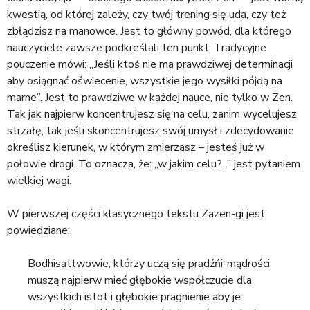
kwestią, od której zależy, czy twój trening się uda, czy też
zbłądzisz na manowce. Jest to główny powód, dla którego
nauczyciele zawsze podkreślali ten punkt. Tradycyjne
pouczenie mówi: „Jeśli ktoś nie ma prawdziwej determinacji
aby osiągnąć oświecenie, wszystkie jego wysiłki pójdą na
marne”. Jest to prawdziwe w każdej nauce, nie tylko w Zen.
Tak jak najpierw koncentrujesz się na celu, zanim wycelujesz
strzałę, tak jeśli skoncentrujesz swój umysł i zdecydowanie
określisz kierunek, w którym zmierzasz – jesteś już w
połowie drogi. To oznacza, że: „w jakim celu?...” jest pytaniem
wielkiej wagi.
W pierwszej części klasycznego tekstu Zazen-gi jest
powiedziane:
Bodhisattwowie, którzy uczą się pradźńi-mądrości
muszą najpierw mieć głębokie współczucie dla
wszystkich istot i głębokie pragnienie aby je