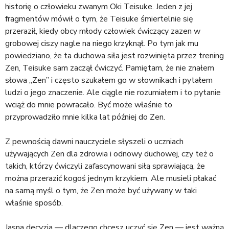
historię o człowieku zwanym Oki Teisuke. Jeden z jej
fragmentów mówił o tym, że Teisuke śmiertelnie się
przeraził, kiedy obcy młody człowiek ćwiczący zazen w
grobowej ciszy nagle na niego krzyknął. Po tym jak mu
powiedziano, że ta duchowa siła jest rozwinięta przez trening
Zen, Teisuke sam zaczął ćwiczyć. Pamiętam, że nie znałem
słowa „Zen” i często szukałem go w słownikach i pytałem
ludzi o jego znaczenie. Ale ciągle nie rozumiałem i to pytanie
wciąż do mnie powracało. Być może właśnie to
przyprowadziło mnie kilka lat później do Zen.
Z pewnością dawni nauczyciele słyszeli o uczniach
używających Zen dla zdrowia i odnowy duchowej, czy też o
takich, którzy ćwiczyli zafascynowani siłą sprawiającą, że
można przerazić kogoś jednym krzykiem. Ale musieli płakać
na samą myśl o tym, że Zen może być używany w taki
właśnie sposób.
Jasna decyzja — dlaczego chcesz uczyć się Zen — jest ważną