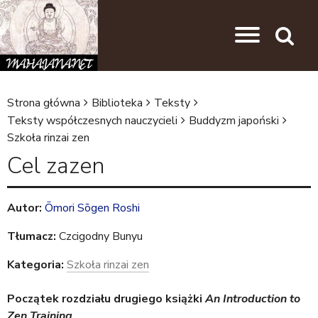
Przejdź do nawigacji
Przejdź do treści
Search
Strona główna
Biblioteka
Teksty
J
Teksty współczesnych nauczycieli
Buddyzm japoński
Szkoła rinzai zen
e
Cel zazen
s
t
e
Autor:
Ōmori Sōgen Roshi
ś
Tłumacz:
Czcigodny Bunyu
t
Kategoria:
Szkoła rinzai zen
u
t
Początek rozdziału drugiego książki
An Introduction to
Zen Training