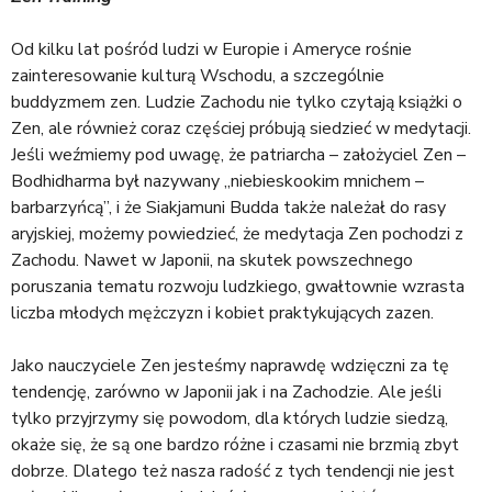
a
j
Od kilku lat pośród ludzi w Europie i Ameryce rośnie
zainteresowanie kulturą Wschodu, a szczególnie
buddyzmem zen. Ludzie Zachodu nie tylko czytają książki o
Zen, ale również coraz częściej próbują siedzieć w medytacji.
Jeśli weźmiemy pod uwagę, że patriarcha – założyciel Zen –
Bodhidharma był nazywany „niebieskookim mnichem –
barbarzyńcą”, i że Siakjamuni Budda także należał do rasy
aryjskiej, możemy powiedzieć, że medytacja Zen pochodzi z
Zachodu. Nawet w Japonii, na skutek powszechnego
poruszania tematu rozwoju ludzkiego, gwałtownie wzrasta
liczba młodych mężczyzn i kobiet praktykujących zazen.
Jako nauczyciele Zen jesteśmy naprawdę wdzięczni za tę
tendencję, zarówno w Japonii jak i na Zachodzie. Ale jeśli
tylko przyjrzymy się powodom, dla których ludzie siedzą,
okaże się, że są one bardzo różne i czasami nie brzmią zbyt
dobrze. Dlatego też nasza radość z tych tendencji nie jest