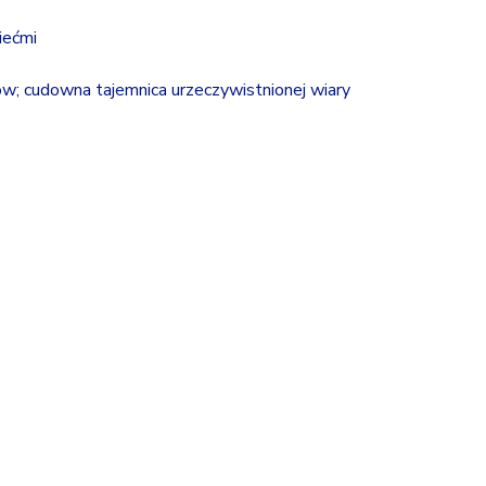
iećmi
ów; cudowna tajemnica urzeczywistnionej wiary