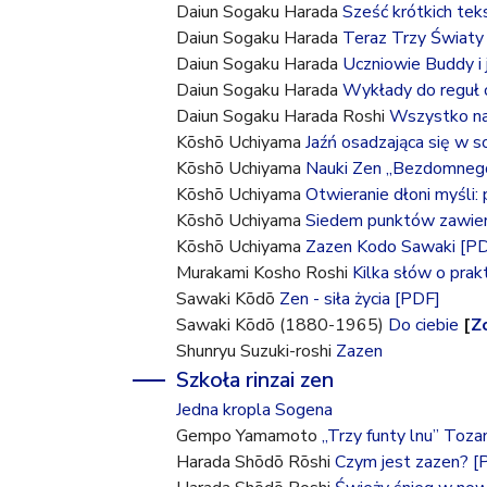
Daiun Sogaku Harada
Sześć krótkich te
t
Daiun Sogaku Harada
Teraz Trzy Światy s
Daiun Sogaku Harada
Uczniowie Buddy i 
u
Daiun Sogaku Harada
Wykłady do reguł o
Daiun Sogaku Harada Roshi
Wszystko na 
t
Kōshō Uchiyama
Jaźń osadzająca się w s
Kōshō Uchiyama
Nauki Zen „Bezdomneg
a
Kōshō Uchiyama
Otwieranie dłoni myśli:
Kōshō Uchiyama
Siedem punktów zawiera
j
Kōshō Uchiyama
Zazen Kodo Sawaki
[P
Murakami Kosho Roshi
Kilka słów o prak
Sawaki Kōdō
Zen - siła życia
[PDF]
Sawaki Kōdō (1880-1965)
Do ciebie
[
Z
Shunryu Suzuki-roshi
Zazen
Szkoła rinzai zen
Jedna kropla Sogena
Gempo Yamamoto
„Trzy funty lnu” Toza
Harada Shōdō Rōshi
Czym jest zazen?
[