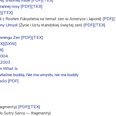
j, srebrnej misie
[PDF]
[TEX]
rannej rosy
[PDF]
[TEX]
]
[TEX]
z Roshim Fukushima na temat zen w Ameryce i Japonii)
[PDF]
[
ony Umysł
(Życie i listy irlandzkiej świętej zen)
[PDF]
[TEX]
eningu Zen
[PDF]
[TEX]
X]
[SXW]
X]
 2004
ń 2003
In What Is
właśnie buddą. Nie ma umysłu, nie ma buddy
ości
[PDF]
ragmenty)
[PDF]
[TEX]
o Sutry Serca — fragmenty)