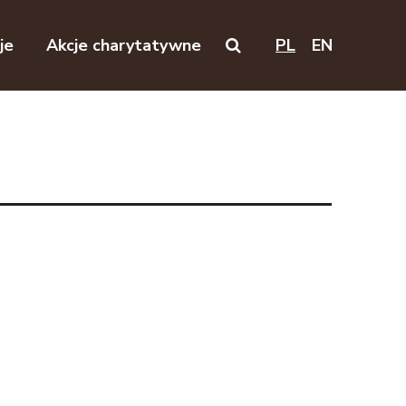
je
Akcje charytatywne
PL
EN
Search on this website