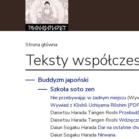
Strona główna
Teksty współczes
J
e
Buddyzm japoński
s
Szkoła soto zen
Nie przebywając w żadnym miejscu
(Wywi
t
Wywiad z Kōshō Uchiyama Rōshim
[PDF
Daisetsu Harada Tangen Roshi
Przebudź 
e
Daisetsu Harada Tangen Roshi
Wdzięczn
Daiun Sogaku Harada
Dar na ostatnie chw
ś
Daiun Sogaku Harada
Nirwana