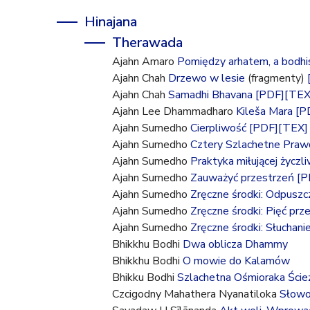
Hinajana
Therawada
Ajahn Amaro
Pomiędzy arhatem, a bodhi
Ajahn Chah
Drzewo w lesie
(fragmenty)
Ajahn Chah
Samadhi Bhavana
[PDF]
[TEX
Ajahn Lee Dhammadharo
Kileša Mara
[P
Ajahn Sumedho
Cierpliwość
[PDF]
[TEX]
Ajahn Sumedho
Cztery Szlachetne Praw
Ajahn Sumedho
Praktyka miłującej życzl
Ajahn Sumedho
Zauważyć przestrzeń
[P
Ajahn Sumedho
Zręczne środki: Odpuszc
Ajahn Sumedho
Zręczne środki: Pięć prz
Ajahn Sumedho
Zręczne środki: Słuchani
Bhikkhu Bodhi
Dwa oblicza Dhammy
Bhikkhu Bodhi
O mowie do Kalamów
Bhikku Bodhi
Szlachetna Ośmioraka Ścież
Czcigodny Mahathera Nyanatiloka
Słowo