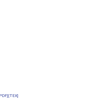
[PDF]
[TEX]