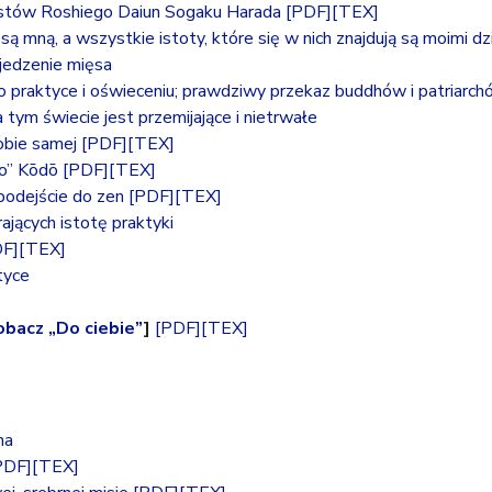
kstów Roshiego Daiun Sogaku Harada
[PDF]
[TEX]
ą mną, a wszystkie istoty, które się w nich znajdują są moimi dz
jedzenie mięsa
 praktyce i oświeceniu; prawdziwy przekaz buddhów i patriarch
tym świecie jest przemijające i nietrwałe
obie samej
[PDF]
[TEX]
o” Kōdō
[PDF]
[TEX]
 podejście do zen
[PDF]
[TEX]
jących istotę praktyki
DF]
[TEX]
tyce
obacz „Do ciebie”
]
[PDF]
[TEX]
na
PDF]
[TEX]