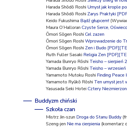
Harada Shōdō Roshi
Świeży śnieg w nowe
Harada Shōdō Roshi
Umysł jak krople po
Harada Shōdō Roshi
Zarys Praktyki
[PDF
Keido Fukushima
Bądź głupcem!
(Wywiad 
Maura O’Halloran
Czyste Serce, Oświec
Ōmori Sōgen Roshi
Cel zazen
Ōmori Sōgen Roshi
Wprowadzenie do Tr
Ōmori Sōgen Roshi
Zen i Budo
[PDF]
[TE
Ruth Fuller Sasaki
Religia Zen
[PDF]
[TE
Yamada Bunryo Rōshi
Teisho – sierpień
Yamada Bunryo Rōshi
Teisho – wrzesie
Yamamoto Mutoku Roshi
Finding Peace 
Yamamoto Ryūkō Rōshi
Ten umysł jest 
Yasusada Seki Hotei
Cztery Niezmierzon
Buddyzm chiński
Szkoła czan
Mistrz Jin-szun
Droga do Stanu Buddy
(f
Szeng-jen
Nie ma cierpienia
(komentarz d