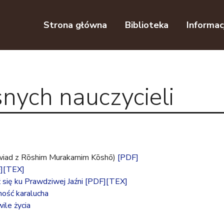
Przejdź do nawigacji
Przejdź do treści
Strona główna
Biblioteka
Informac
nych nauczycieli
ad z Rōshim Murakamim Kōshō)
[PDF]
]
[TEX]
się ku Prawdziwej Jaźni
[PDF]
[TEX]
ość karalucha
ile życia