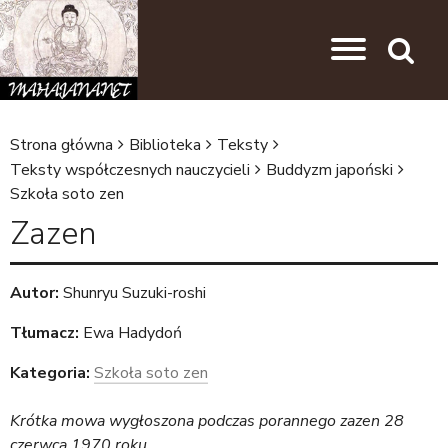
Przejdź do nawigacji
Przejdź do treści
Search
Strona główna
Biblioteka
Teksty
J
Teksty współczesnych nauczycieli
Buddyzm japoński
Szkoła soto zen
e
Zazen
s
t
e
Autor:
Shunryu Suzuki-roshi
ś
Tłumacz:
Ewa Hadydoń
t
Kategoria:
Szkoła soto zen
u
t
Krótka mowa wygłoszona podczas porannego zazen 28
czerwca 1970 roku.