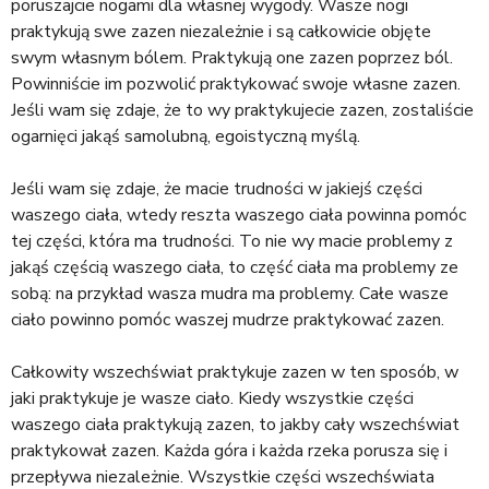
poruszajcie nogami dla własnej wygody. Wasze nogi
praktykują swe zazen niezależnie i są całkowicie objęte
swym własnym bólem. Praktykują one zazen poprzez ból.
Powinniście im pozwolić praktykować swoje własne zazen.
Jeśli wam się zdaje, że to wy praktykujecie zazen, zostaliście
ogarnięci jakąś samolubną, egoistyczną myślą.
Jeśli wam się zdaje, że macie trudności w jakiejś części
waszego ciała, wtedy reszta waszego ciała powinna pomóc
tej części, która ma trudności. To nie wy macie problemy z
jakąś częścią waszego ciała, to część ciała ma problemy ze
sobą: na przykład wasza mudra ma problemy. Całe wasze
ciało powinno pomóc waszej mudrze praktykować zazen.
Całkowity wszechświat praktykuje zazen w ten sposób, w
jaki praktykuje je wasze ciało. Kiedy wszystkie części
waszego ciała praktykują zazen, to jakby cały wszechświat
praktykował zazen. Każda góra i każda rzeka porusza się i
przepływa niezależnie. Wszystkie części wszechświata