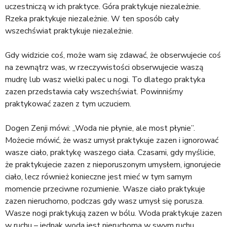
uczestniczą w ich praktyce. Góra praktykuje niezależnie.
Rzeka praktykuje niezależnie. W ten sposób cały
wszechświat praktykuje niezależnie.
Gdy widzicie coś, może wam się zdawać, że obserwujecie coś
na zewnątrz was, w rzeczywistości obserwujecie waszą
mudrę lub wasz wielki palec u nogi. To dlatego praktyka
zazen przedstawia cały wszechświat. Powinniśmy
praktykować zazen z tym uczuciem.
Dogen Zenji mówi: „Woda nie płynie, ale most płynie”.
Możecie mówić, że wasz umysł praktykuje zazen i ignorować
wasze ciało, praktykę waszego ciała. Czasami, gdy myślicie,
że praktykujecie zazen z nieporuszonym umysłem, ignorujecie
ciało, lecz również konieczne jest mieć w tym samym
momencie przeciwne rozumienie. Wasze ciało praktykuje
zazen nieruchomo, podczas gdy wasz umysł się porusza.
Wasze nogi praktykują zazen w bólu. Woda praktykuje zazen
w ruchu – jednak woda jest nieruchoma w swym ruchu,