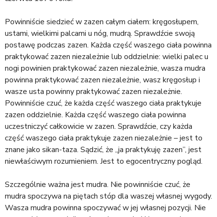
a
j
Powinniście siedzieć w zazen całym ciałem: kręgosłupem,
ustami, wielkimi palcami u nóg, mudrą. Sprawdźcie swoją
postawę podczas zazen. Każda część waszego ciała powinna
praktykować zazen niezależnie lub oddzielnie: wielki palec u
nogi powinien praktykować zazen niezależnie, wasza mudra
powinna praktykować zazen niezależnie, wasz kręgosłup i
wasze usta powinny praktykować zazen niezależnie.
Powinniście czuć, że każda część waszego ciała praktykuje
zazen oddzielnie. Każda część waszego ciała powinna
uczestniczyć całkowicie w zazen. Sprawdźcie, czy każda
część waszego ciała praktykuje zazen niezależnie – jest to
znane jako sikan-taza. Sądzić, że „ja praktykuję zazen”, jest
niewłaściwym rozumieniem. Jest to egocentryczny pogląd.
Szczególnie ważna jest mudra. Nie powinniście czuć, że
mudra spoczywa na piętach stóp dla waszej własnej wygody.
Wasza mudra powinna spoczywać w jej własnej pozycji. Nie