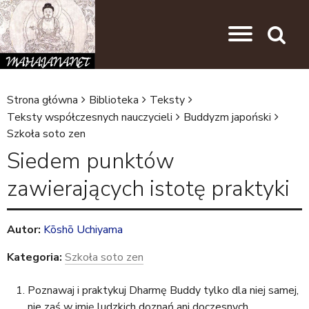
Przejdź do nawigacji
Przejdź do treści
Search
Strona główna
Biblioteka
Teksty
J
Teksty współczesnych nauczycieli
Buddyzm japoński
Szkoła soto zen
e
Siedem punktów
s
t
zawierających istotę praktyki
e
ś
Autor:
Kōshō Uchiyama
t
Kategoria:
Szkoła soto zen
u
t
Poznawaj i praktykuj Dharmę Buddy tylko dla niej samej,
nie zaś w imię ludzkich doznań ani doczesnych