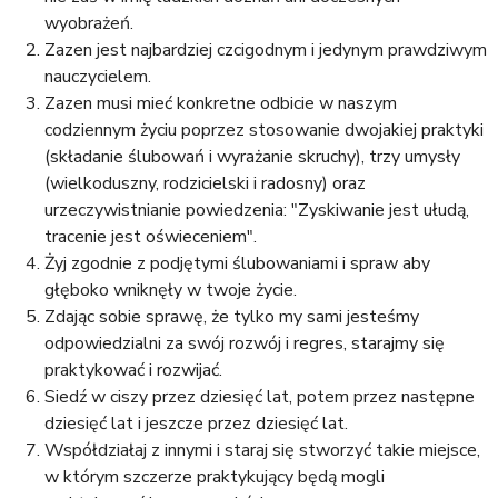
a
wyobrażeń.
j
Zazen jest najbardziej czcigodnym i jedynym prawdziwym
nauczycielem.
Zazen musi mieć konkretne odbicie w naszym
codziennym życiu poprzez stosowanie dwojakiej praktyki
(składanie ślubowań i wyrażanie skruchy), trzy umysły
(wielkoduszny, rodzicielski i radosny) oraz
urzeczywistnianie powiedzenia: "Zyskiwanie jest ułudą,
tracenie jest oświeceniem".
Żyj zgodnie z podjętymi ślubowaniami i spraw aby
głęboko wniknęły w twoje życie.
Zdając sobie sprawę, że tylko my sami jesteśmy
odpowiedzialni za swój rozwój i regres, starajmy się
praktykować i rozwijać.
Siedź w ciszy przez dziesięć lat, potem przez następne
dziesięć lat i jeszcze przez dziesięć lat.
Współdziałaj z innymi i staraj się stworzyć takie miejsce,
w którym szczerze praktykujący będą mogli