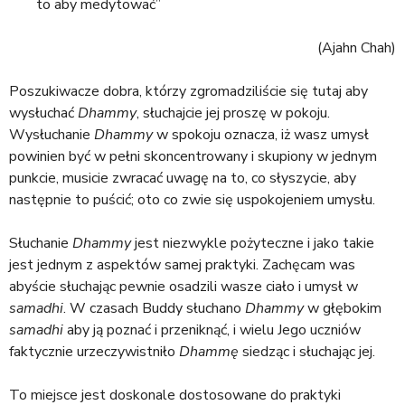
a
to aby medytować”
j
(Ajahn Chah)
Poszukiwacze dobra, którzy zgromadziliście się tutaj aby
wysłuchać
Dhammy
, słuchajcie jej proszę w pokoju.
Wysłuchanie
Dhammy
w spokoju oznacza, iż wasz umysł
powinien być w pełni skoncentrowany i skupiony w jednym
punkcie, musicie zwracać uwagę na to, co słyszycie, aby
następnie to puścić; oto co zwie się uspokojeniem umysłu.
Słuchanie
Dhammy
jest niezwykle pożyteczne i jako takie
jest jednym z aspektów samej praktyki. Zachęcam was
abyście słuchając pewnie osadzili wasze ciało i umysł w
samadhi
. W czasach Buddy słuchano
Dhammy
w głębokim
samadhi
aby ją poznać i przeniknąć, i wielu Jego uczniów
faktycznie urzeczywistniło
Dhammę
siedząc i słuchając jej.
To miejsce jest doskonale dostosowane do praktyki