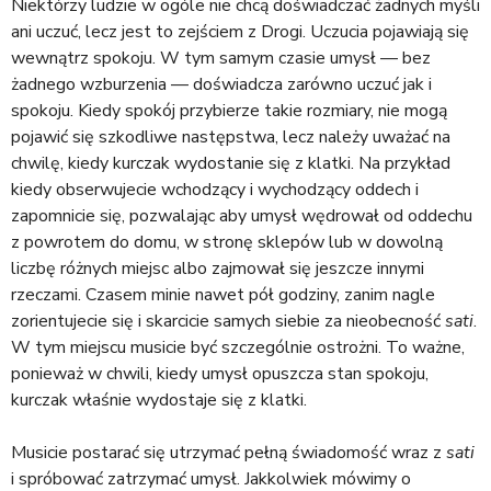
Niektórzy ludzie w ogóle nie chcą doświadczać żadnych myśli
ani uczuć, lecz jest to zejściem z Drogi. Uczucia pojawiają się
wewnątrz spokoju. W tym samym czasie umysł — bez
żadnego wzburzenia — doświadcza zarówno uczuć jak i
spokoju. Kiedy spokój przybierze takie rozmiary, nie mogą
pojawić się szkodliwe następstwa, lecz należy uważać na
chwilę, kiedy kurczak wydostanie się z klatki. Na przykład
kiedy obserwujecie wchodzący i wychodzący oddech i
zapomnicie się, pozwalając aby umysł wędrował od oddechu
z powrotem do domu, w stronę sklepów lub w dowolną
liczbę różnych miejsc albo zajmował się jeszcze innymi
rzeczami. Czasem minie nawet pół godziny, zanim nagle
zorientujecie się i skarcicie samych siebie za nieobecność
sati
.
W tym miejscu musicie być szczególnie ostrożni. To ważne,
ponieważ w chwili, kiedy umysł opuszcza stan spokoju,
kurczak właśnie wydostaje się z klatki.
Musicie postarać się utrzymać pełną świadomość wraz z
sati
i spróbować zatrzymać umysł. Jakkolwiek mówimy o