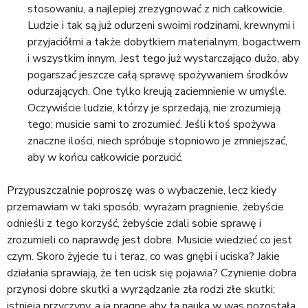
stosowaniu, a najlepiej zrezygnować z nich całkowicie.
Ludzie i tak są już odurzeni swoimi rodzinami, krewnymi i
przyjaciółmi a także dobytkiem materialnym, bogactwem
i wszystkim innym. Jest tego już wystarczająco dużo, aby
pogarszać jeszcze całą sprawę spożywaniem środków
odurzających. One tylko kreują zaciemnienie w umyśle.
Oczywiście ludzie, którzy je sprzedają, nie zrozumieją
tego; musicie sami to zrozumieć. Jeśli ktoś spożywa
znaczne ilości, niech spróbuje stopniowo je zmniejszać,
aby w końcu całkowicie porzucić.
Przypuszczalnie poproszę was o wybaczenie, lecz kiedy
przemawiam w taki sposób, wyrażam pragnienie, żebyście
odnieśli z tego korzyść, żebyście zdali sobie sprawę i
zrozumieli co naprawdę jest dobre. Musicie wiedzieć co jest
czym. Skoro żyjecie tu i teraz, co was gnębi i uciska? Jakie
działania sprawiają, że ten ucisk się pojawia? Czynienie dobra
przynosi dobre skutki a wyrządzanie zła rodzi złe skutki;
istnieją przyczyny, a ja pragnę aby ta nauka w was pozostała.