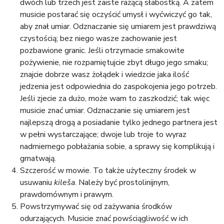
dwóch lub trzech jest zaiste rażącą słabostką. A zatem
musicie postarać się oczyścić umysł i wyćwiczyć go tak,
aby znał umiar. Odznaczanie się umiarem jest prawdziwą
czystością; bez niego wasze zachowanie jest
pozbawione granic. Jeśli otrzymacie smakowite
pożywienie, nie rozpamiętujcie zbyt długo jego smaku;
znajcie dobrze wasz żołądek i wiedzcie jaka ilość
jedzenia jest odpowiednia do zaspokojenia jego potrzeb.
Jeśli zjecie za dużo, może wam to zaszkodzić; tak więc
musicie znać umiar. Odznaczanie się umiarem jest
najlepszą drogą a posiadanie tylko jednego partnera jest
w pełni wystarczające; dwoje lub troje to wyraz
nadmiernego pobłażania sobie, a sprawy się komplikują i
gmatwają.
Szczerość w mowie. To także użyteczny środek w
usuwaniu
kileša
. Należy być prostolinijnym,
prawdomównym i prawym.
Powstrzymywać się od zażywania środków
odurzających. Musicie znać powściągliwość w ich