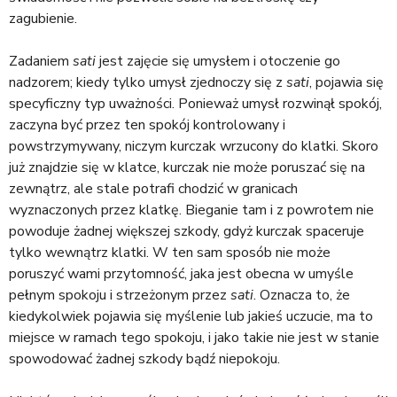
zagubienie.
Zadaniem
sati
jest zajęcie się umysłem i otoczenie go
nadzorem; kiedy tylko umysł zjednoczy się z
sati
, pojawia się
specyficzny typ uważności. Ponieważ umysł rozwinął spokój,
zaczyna być przez ten spokój kontrolowany i
powstrzymywany, niczym kurczak wrzucony do klatki. Skoro
już znajdzie się w klatce, kurczak nie może poruszać się na
zewnątrz, ale stale potrafi chodzić w granicach
wyznaczonych przez klatkę. Bieganie tam i z powrotem nie
powoduje żadnej większej szkody, gdyż kurczak spaceruje
tylko wewnątrz klatki. W ten sam sposób nie może
poruszyć wami przytomność, jaka jest obecna w umyśle
pełnym spokoju i strzeżonym przez
sati
. Oznacza to, że
kiedykolwiek pojawia się myślenie lub jakieś uczucie, ma to
miejsce w ramach tego spokoju, i jako takie nie jest w stanie
spowodować żadnej szkody bądź niepokoju.