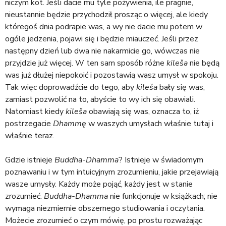
niczym kot. Jeśli dacie mu tyle pożywienia, ile pragnie,
nieustannie będzie przychodził prosząc o więcej, ale kiedy
któregoś dnia podrapie was, a wy nie dacie mu potem w
ogóle jedzenia, pojawi się i będzie miauczeć. Jeśli przez
następny dzień lub dwa nie nakarmicie go, wówczas nie
przyjdzie już więcej. W ten sam sposób różne
kileša
nie będą
was już dłużej niepokoić i pozostawią wasz umysł w spokoju.
Tak więc doprowadźcie do tego, aby
kileša
bały się was,
zamiast pozwolić na to, abyście to wy ich się obawiali.
Natomiast kiedy
kileša
obawiają się was, oznacza to, iż
postrzegacie
Dhammę
w waszych umysłach właśnie tutaj i
właśnie teraz.
Gdzie istnieje
Buddha-Dhamma
? Istnieje w świadomym
poznawaniu i w tym intuicyjnym zrozumieniu, jakie przejawiają
wasze umysły. Każdy może pojąć, każdy jest w stanie
zrozumieć.
Buddha-Dhamma
nie funkcjonuje w książkach; nie
wymaga niezmiernie obszernego studiowania i oczytania.
Możecie zrozumieć o czym mówię, po prostu rozważając