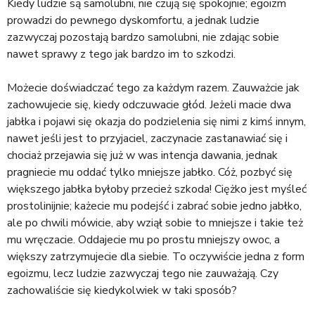
Kiedy ludzie są samolubni, nie czują się spokojnie; egoizm
prowadzi do pewnego dyskomfortu, a jednak ludzie
zazwyczaj pozostają bardzo samolubni, nie zdając sobie
nawet sprawy z tego jak bardzo im to szkodzi.
Możecie doświadczać tego za każdym razem. Zauważcie jak
zachowujecie się, kiedy odczuwacie głód. Jeżeli macie dwa
jabłka i pojawi się okazja do podzielenia się nimi z kimś innym,
nawet jeśli jest to przyjaciel, zaczynacie zastanawiać się i
chociaż przejawia się już w was intencja dawania, jednak
pragniecie mu oddać tylko mniejsze jabłko. Cóż, pozbyć się
większego jabłka byłoby przecież szkoda! Ciężko jest myśleć
prostolinijnie; każecie mu podejść i zabrać sobie jedno jabłko,
ale po chwili mówicie, aby wziął sobie to mniejsze i takie też
mu wręczacie. Oddajecie mu po prostu mniejszy owoc, a
większy zatrzymujecie dla siebie. To oczywiście jedna z form
egoizmu, lecz ludzie zazwyczaj tego nie zauważają. Czy
zachowaliście się kiedykolwiek w taki sposób?