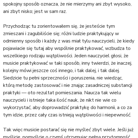
spokojny sposób oznacza, że nie mierzymy ani zbyt wysoko,
ani zbyt nisko; jest w sam raz.
Przychodząc tu zorientowałem się, że jesteście tym
zmieszani i zagubiliście się; różni ludzie praktykujący w
odmienny sposób i każdy z was miał tylu nauczycieli, że kiedy
pojawiacie się tutaj aby wspólnie praktykować, wzbudza to
wszelkiego rodzaju wątpliwości. Jeden nauczyciel głosi, że
musicie praktykować w taki sposób, inny twierdzi, że inaczej,
kolejny mówi jeszcze coś innego, i tak dalej, i tak dalej.
Siedzicie tu pełni sprzeczności i poruszenia, nie wiedząc,
którą metodę zastosować i nie znając zasadniczej substancji
praktyki — oto rezultat pomieszania. Naucza tak wielu
nauczycieli i istnieje taka ilość nauk, że nikt nie wie co
wykorzystać, aby doprowadzić praktykę do harmonii, a co za
tym idzie, przez cały czas istnieją wątpliwości i niepewność.
Tak więc musicie postarać się nie myśleć zbyt wiele. Jeśli już
myślicie, pomyślcie o czymś utrzymując pełną przytomność,