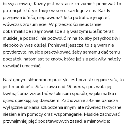
bieżącą chwilę. Każdy jest w stanie zrozumieć, ponieważ to
potencjał, który istnieje w sercu każdego z nas. Każdy
przejawia
kileša
, nieprawdaż? Jeśli potraficie je ujrzeć,
wówczas zrozumiecie. W przeszłości nieustannie
dokarmialiście i zajmowaliście się waszymi
kileša
; teraz
musicie je poznać i nie pozwolić im na to, aby przychodziły i
niepokoiły was dłużej. Ponieważ jeszcze to się wam nie
przydarzyło, musicie praktykować, żeby samemu dać temu
początek, natomiast te cnoty, które już się pojawiły, należy
rozwijać i umacniać.
Następnym składnikiem praktyki jest przestrzeganie
sila
, to
jest moralności.
Sila
czuwa nad
Dhammą
i pozwala jej
kwitnąć oraz wzrastać w taki sam sposób, w jaki matka i
ojciec opiekują się dzieckiem. Zachowanie
sila
nie oznacza
wyłącznie unikania szkodzenia innym, ale również faktyczne
niesienie im pomocy oraz wspomaganie. Musicie zachować
przynajmniej pięć podstawowych zasad, a mianowicie: