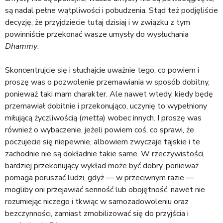
są nadal pełne wątpliwości i pobudzenia. Stąd też podjęliście
decyzję, że przyjdziecie tutaj dzisiaj i w związku z tym
powinniście przekonać wasze umysły do wysłuchania
Dhammy
.
Skoncentrujcie się i słuchajcie uważnie tego, co powiem i
proszę was o pozwolenie przemawiania w sposób dobitny,
ponieważ taki mam charakter. Ale nawet wtedy, kiedy będę
przemawiał dobitnie i przekonująco, uczynię to wypełniony
miłującą życzliwością (
metta
) wobec innych. I proszę was
również o wybaczenie, jeżeli powiem coś, co sprawi, że
poczujecie się niepewnie, albowiem zwyczaje tajskie i te
zachodnie nie są dokładnie takie same. W rzeczywistości,
bardziej przekonujący wykład może być dobry, ponieważ
pomaga poruszać ludzi, gdyż — w przeciwnym razie —
mogliby oni przejawiać senność lub obojętność, nawet nie
rozumiejąc niczego i tkwiąc w samozadowoleniu oraz
bezczynności, zamiast zmobilizować się do przyjścia i