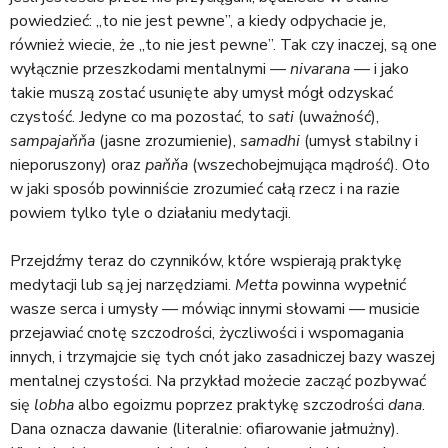
powiedzieć: „to nie jest pewne”, a kiedy odpychacie je,
również wiecie, że „to nie jest pewne”. Tak czy inaczej, są one
wyłącznie przeszkodami mentalnymi —
nivarana
— i jako
takie muszą zostać usunięte aby umysł mógł odzyskać
czystość. Jedyne co ma pozostać, to
sati
(uważność),
sampajaňňa
(jasne zrozumienie),
samadhi
(umysł stabilny i
nieporuszony) oraz
paňňa
(wszechobejmująca mądrość). Oto
w jaki sposób powinniście zrozumieć całą rzecz i na razie
powiem tylko tyle o działaniu medytacji.
Przejdźmy teraz do czynników, które wspierają praktykę
medytacji lub są jej narzędziami.
Metta
powinna wypełnić
wasze serca i umysły — mówiąc innymi słowami — musicie
przejawiać cnotę szczodrości, życzliwości i wspomagania
innych, i trzymajcie się tych cnót jako zasadniczej bazy waszej
mentalnej czystości. Na przykład możecie zacząć pozbywać
się
lobha
albo egoizmu poprzez praktykę szczodrości
dana
.
Dana oznacza dawanie (literalnie: ofiarowanie jałmużny).