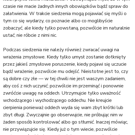
czasie nie macie żadnych innych obowiązków bądź spraw do
załatwienia. W trakcie siedzenia mogą pojawiać się myśli o
tym co się wydarzy, co poznacie albo co moglibyście
zobaczyć, ale kiedy tylko powstaną, pozwólcie im naturalnie
ustać; nie róbcie z nimi nic.
Podczas siedzenia nie należy również zwracać uwagi na
wrażenia zmysłowe. Kiedy tylko umysł zostanie dotknięty
przez jakieś zmysłowe poruszenie, kiedy pojawi się uczucie
bądź wrażenie, pozwólcie mu odejść. Nieistotne jest to, czy
są dobre czy złe — w tej chwili nie jest waszym zadaniem,
aby coś z nich uczynić; pozwólcie im przeminąć i ponownie
zwróćcie uwagę na oddech. Utrzymujcie tylko uważność
wchodzącego i wychodzącego oddechu. Nie kreujcie
cierpienia ponieważ oddech wyda się wam zbyt krótki lub
zbyt długi. Zwyczajnie go obserwujcie, nie próbując nim w
żaden sposób kontrolować albo go stłumić. Inaczej mówiąc,
nie przywiązujcie się. Kiedy już o tym wiecie, pozwólcie