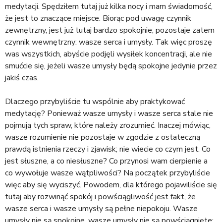
medytacji. Spędziłem tutaj już kilka nocy i mam świadomość,
że jest to znaczące miejsce. Biorąc pod uwagę czynnik
zewnętrzny, jest już tutaj bardzo spokojnie; pozostaje zatem
czynnik wewnętrzny: wasze serca i umysły. Tak więc proszę
was wszystkich, abyście podjęli wysiłek koncentracji, ale nie
smućcie się, jeżeli wasze umysły będą spokojne jedynie przez
jakiś czas.
Dlaczego przybyliście tu wspólnie aby praktykować
medytację? Ponieważ wasze umysły i wasze serca stale nie
pojmują tych spraw, które należy zrozumieć. Inaczej mówiąc,
wasze rozumienie nie pozostaje w zgodzie z ostateczną
prawdą istnienia rzeczy i zjawisk; nie wiecie co czym jest. Co
jest słuszne, a co niesłuszne? Co przynosi wam cierpienie a
co wywołuje wasze wątpliwości? Na początek przybyliście
więc aby się wyciszyć. Powodem, dla którego pojawiliście się
tutaj aby rozwinąć spokój i powściągliwość jest fakt, że
wasze serca i wasze umysły są pełne niepokoju. Wasze
umysły nie są spokojne, wasze umysły nie są powściągnięte;