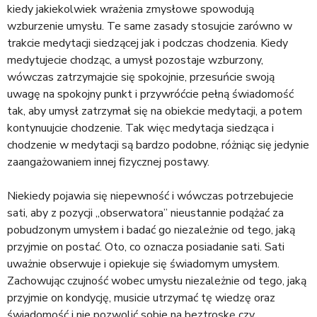
kiedy jakiekolwiek wrażenia zmysłowe spowodują
wzburzenie umysłu. Te same zasady stosujcie zarówno w
trakcie medytacji siedzącej jak i podczas chodzenia. Kiedy
medytujecie chodząc, a umysł pozostaje wzburzony,
wówczas zatrzymajcie się spokojnie, przesuńcie swoją
uwagę na spokojny punkt i przywróćcie pełną świadomość
tak, aby umysł zatrzymał się na obiekcie medytacji, a potem
kontynuujcie chodzenie. Tak więc medytacja siedząca i
chodzenie w medytacji są bardzo podobne, różniąc się jedynie
zaangażowaniem innej fizycznej postawy.
Niekiedy pojawia się niepewność i wówczas potrzebujecie
sati, aby z pozycji „obserwatora” nieustannie podążać za
pobudzonym umysłem i badać go niezależnie od tego, jaką
przyjmie on postać. Oto, co oznacza posiadanie sati. Sati
uważnie obserwuje i opiekuje się świadomym umysłem.
Zachowując czujność wobec umysłu niezależnie od tego, jaką
przyjmie on kondycję, musicie utrzymać tę wiedzę oraz
świadomość i nie pozwolić sobie na beztroskę czy