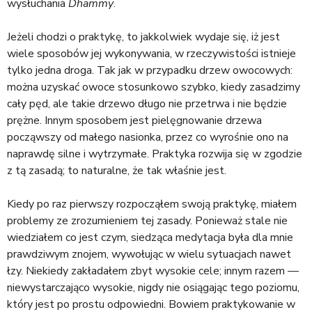
wysłuchania
Dhammy
.
Jeżeli chodzi o praktykę, to jakkolwiek wydaje się, iż jest
wiele sposobów jej wykonywania, w rzeczywistości istnieje
tylko jedna droga. Tak jak w przypadku drzew owocowych:
można uzyskać owoce stosunkowo szybko, kiedy zasadzimy
cały pęd, ale takie drzewo długo nie przetrwa i nie będzie
prężne. Innym sposobem jest pielęgnowanie drzewa
począwszy od małego nasionka, przez co wyrośnie ono na
naprawdę silne i wytrzymałe. Praktyka rozwija się w zgodzie
z tą zasadą; to naturalne, że tak właśnie jest.
Kiedy po raz pierwszy rozpocząłem swoją praktykę, miałem
problemy ze zrozumieniem tej zasady. Ponieważ stale nie
wiedziałem co jest czym, siedząca medytacja była dla mnie
prawdziwym znojem, wywołując w wielu sytuacjach nawet
łzy. Niekiedy zakładałem zbyt wysokie cele; innym razem —
niewystarczająco wysokie, nigdy nie osiągając tego poziomu,
który jest po prostu odpowiedni. Bowiem praktykowanie w