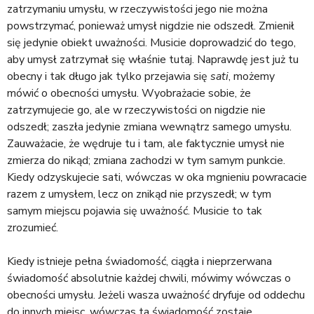
zatrzymaniu umysłu, w rzeczywistości jego nie można
powstrzymać, ponieważ umysł nigdzie nie odszedł. Zmienił
się jedynie obiekt uważności. Musicie doprowadzić do tego,
aby umysł zatrzymał się właśnie tutaj. Naprawdę jest już tu
obecny i tak długo jak tylko przejawia się
sati
, możemy
mówić o obecności umysłu. Wyobrażacie sobie, że
zatrzymujecie go, ale w rzeczywistości on nigdzie nie
odszedł; zaszła jedynie zmiana wewnątrz samego umysłu.
Zauważacie, że wędruje tu i tam, ale faktycznie umysł nie
zmierza do nikąd; zmiana zachodzi w tym samym punkcie.
Kiedy odzyskujecie sati, wówczas w oka mgnieniu powracacie
razem z umysłem, lecz on znikąd nie przyszedł; w tym
samym miejscu pojawia się uważność. Musicie to tak
zrozumieć.
Kiedy istnieje pełna świadomość, ciągła i nieprzerwana
świadomość absolutnie każdej chwili, mówimy wówczas o
obecności umysłu. Jeżeli wasza uważność dryfuje od oddechu
do innych miejsc, wówczas ta świadomość zostaje