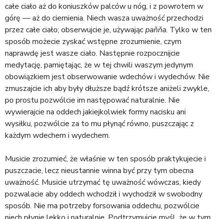
całe ciało aż do koniuszków palców u nóg, i z powrotem w
górę — aż do ciemienia. Niech wasza uważność przechodzi
przez całe ciało; obserwujcie je, używając
paňňa
. Tylko w ten
sposób możecie zyskać wstępne zrozumienie, czym
naprawdę jest wasze ciało. Następnie rozpocznijcie
medytację, pamiętając, że w tej chwili waszym jedynym
obowiązkiem jest obserwowanie wdechów i wydechów. Nie
zmuszajcie ich aby były dłuższe bądź krótsze aniżeli zwykle,
po prostu pozwólcie im następować naturalnie. Nie
wywierajcie na oddech jakiejkolwiek formy nacisku ani
wysiłku, pozwólcie za to mu płynąć równo, puszczając z
każdym wdechem i wydechem.
Musicie zrozumieć, że właśnie w ten sposób praktykujecie i
puszczacie, lecz nieustannie winna być przy tym obecna
uważność. Musicie utrzymać tę uważność wówczas, kiedy
pozwalacie aby oddech wchodził i wychodził w swobodny
sposób. Nie ma potrzeby forsowania oddechu, pozwólcie
niech płynie lekko i naturalnie. Podtrzymujcie myśl, że w tym