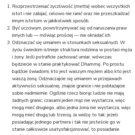
Rozprzestrzeniać życzliwość (
metta
) wobec wszystkich
istot i nie zabijać, celowo nie ranić oraz nie przeszkadzać
innym istotom w jakikolwiek sposób.
Być uczciwym, powstrzymywać się od naruszania praw
innych lub — mówiąc prościej — nie okradać ich.
Odznaczać się umiarem w stosunkach seksualnych. W
życiu świeckim istnieje struktura rodzinna w postaci męża
i żony. Jeśli potraficie zachować umiar, wówczas
będziecie w stanie praktykować
Dhammę
. Po prostu
bądźcie świadomi, kto jest waszym mężem albo kto jest
waszą żoną. Odznaczajcie się umiarem w przejawach
aktywności seksualnej, znajcie granice i nie pobłażajcie
sobie nadmiernie. Ogólnie rzecz biorąc ludzie nie mają
żadnych granic; czasami jeden mąż nie wystarcza, więc
mogą mieć drugiego, albo jedna żona nie wystarcza, więc
mogą mieć drugą lub trzecią. Ja widzę to tak: jeżeli
posiadając jednego partnera i tak nie jesteście go w
stanie całkowicie usatysfakcjonować, to posiadanie