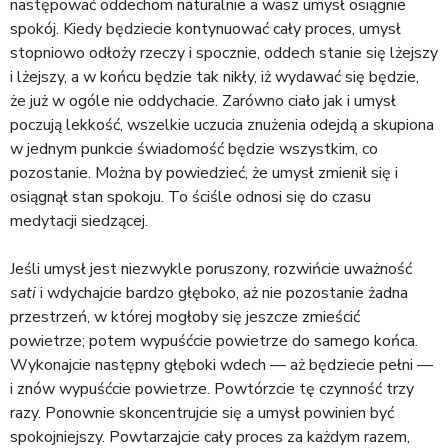
następować oddechom naturalnie a wasz umysł osiągnie
spokój. Kiedy będziecie kontynuować cały proces, umysł
stopniowo odłoży rzeczy i spocznie, oddech stanie się lżejszy
i lżejszy, a w końcu będzie tak nikły, iż wydawać się będzie,
że już w ogóle nie oddychacie. Zarówno ciało jak i umysł
poczują lekkość, wszelkie uczucia znużenia odejdą a skupiona
w jednym punkcie świadomość będzie wszystkim, co
pozostanie. Można by powiedzieć, że umysł zmienił się i
osiągnął stan spokoju. To ściśle odnosi się do czasu
medytacji siedzącej.
Jeśli umysł jest niezwykle poruszony, rozwińcie uważność
sati
i wdychajcie bardzo głęboko, aż nie pozostanie żadna
przestrzeń, w której mogłoby się jeszcze zmieścić
powietrze; potem wypuśćcie powietrze do samego końca.
Wykonajcie następny głęboki wdech — aż będziecie pełni —
i znów wypuśćcie powietrze. Powtórzcie tę czynność trzy
razy. Ponownie skoncentrujcie się a umysł powinien być
spokojniejszy. Powtarzajcie cały proces za każdym razem,