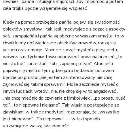
również i
paňňa
(intuicyjna mądrość), aby im pomóc, a potem
cała trójka będzie wzajemnie się wspierać.
Kiedy na pomoc przybędzie
paňňa
, pojawi się świadomość
obiektów zmysłów. I tak, jeśli medytujecie siedząc a aspekty
sati
,
sampajaňňa
i
paňňa
są obecne w waszym umyśle, to w
chwili kiedy doświadczacie obiektów zmysłów, rodzą się
uczucia oraz emocje. Możecie zacząć myśleć o przyjacielu;
wówczas natychmiastowa odpowiedź powinna brzmieć: „to
nieistotne”, „przestań!” lub „zapomnij o tym”. Albo jeśli
pojawią się myśli o tym, gdzie jutro będziecie, odzewem
będzie po prostu: „nie jestem zainteresowany, nie chcę
zajmować się takimi sprawami”. Może zaczniecie myśleć o
innych ludziach, wtedy: „nie, nie chcę się w to angażować”,
„nie chcę mieć nic do czynienia z kimkolwiek”, „po prostu puść
to!”, „to niepewne i niejasne”. Tak właśnie postępujecie ze
zjawiskami w trakcie medytacji, rozpoznając, że „wszystko
jest niepewne”. „To niepewne” — w taki sposób
utrzymujecie waszą świadomość.