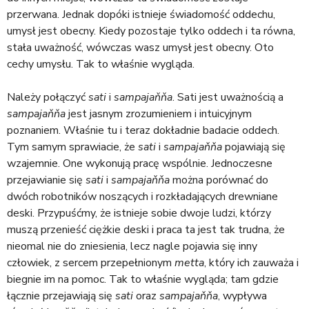
przerwana. Jednak dopóki istnieje świadomość oddechu,
umysł jest obecny. Kiedy pozostaje tylko oddech i ta równa,
stała uważność, wówczas wasz umysł jest obecny. Oto
cechy umysłu. Tak to właśnie wygląda.
Należy połączyć
sati
i
sampajaňňa
. Sati jest uważnością a
sampajaňňa
jest jasnym zrozumieniem i intuicyjnym
poznaniem. Właśnie tu i teraz dokładnie badacie oddech.
Tym samym sprawiacie, że
sati
i
sampajaňňa
pojawiają się
wzajemnie. One wykonują pracę wspólnie. Jednoczesne
przejawianie się
sati
i
sampajaňňa
można porównać do
dwóch robotników noszących i rozkładających drewniane
deski. Przypuśćmy, że istnieje sobie dwoje ludzi, którzy
muszą przenieść ciężkie deski i praca ta jest tak trudna, że
nieomal nie do zniesienia, lecz nagle pojawia się inny
człowiek, z sercem przepełnionym
metta
, który ich zauważa i
biegnie im na pomoc. Tak to właśnie wygląda; tam gdzie
łącznie przejawiają się
sati
oraz
sampajaňňa
, wypływa