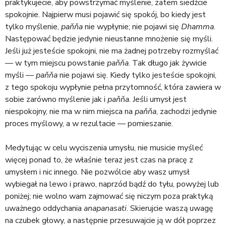
praktykujecie, aby powstrzymać myślenie, zatem siedźcie
spokojnie. Najpierw musi pojawić się spokój, bo kiedy jest
tylko myślenie,
paňňa
nie wypłynie; nie pojawi się
Dhamma
.
Następować będzie jedynie nieustanne mnożenie się myśli.
Jeśli już jesteście spokojni, nie ma żadnej potrzeby rozmyślać
— w tym miejscu powstanie
paňňa
. Tak długo jak żywicie
myśli —
paňňa
nie pojawi się. Kiedy tylko jesteście spokojni,
z tego spokoju wypłynie pełna przytomność, która zawiera w
sobie zarówno myślenie jak i
paňňa
. Jeśli umysł jest
niespokojny, nie ma w nim miejsca na
paňňa
, zachodzi jedynie
proces myślowy, a w rezultacie — pomieszanie.
Medytując w celu wyciszenia umysłu, nie musicie myśleć
więcej ponad to, że właśnie teraz jest czas na pracę z
umysłem i nic innego. Nie pozwólcie aby wasz umysł
wybiegał na lewo i prawo, naprzód bądź do tyłu, powyżej lub
poniżej; nie wolno wam zajmować się niczym poza praktyką
uważnego oddychania
anapanasati
. Skierujcie waszą uwagę
na czubek głowy, a następnie przesuwajcie ją w dół poprzez