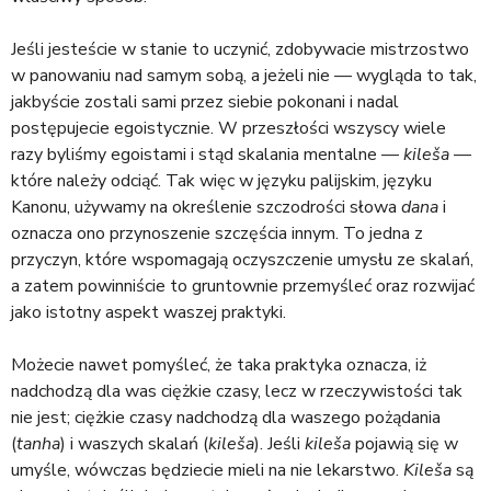
Jeśli jesteście w stanie to uczynić, zdobywacie mistrzostwo
w panowaniu nad samym sobą, a jeżeli nie — wygląda to tak,
jakbyście zostali sami przez siebie pokonani i nadal
postępujecie egoistycznie. W przeszłości wszyscy wiele
razy byliśmy egoistami i stąd skalania mentalne —
kileša
—
które należy odciąć. Tak więc w języku palijskim, języku
Kanonu, używamy na określenie szczodrości słowa
dana
i
oznacza ono przynoszenie szczęścia innym. To jedna z
przyczyn, które wspomagają oczyszczenie umysłu ze skalań,
a zatem powinniście to gruntownie przemyśleć oraz rozwijać
jako istotny aspekt waszej praktyki.
Możecie nawet pomyśleć, że taka praktyka oznacza, iż
nadchodzą dla was ciężkie czasy, lecz w rzeczywistości tak
nie jest; ciężkie czasy nadchodzą dla waszego pożądania
(
tanha
) i waszych skalań (
kileša
). Jeśli
kileša
pojawią się w
umyśle, wówczas będziecie mieli na nie lekarstwo.
Kileša
są