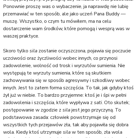
Ponownie proszę was o wybaczenie, ja naprawdę nie lubię
przemawiać w ten sposób, ale jako uczeń Pana Buddy —
muszę. Wszystko, o czym tu mówiłem, ma na celu
dostarczenie wam środków, które pomogą i wesprą was w
waszej praktyce.
Skoro tylko
sila
zostanie oczyszczona, pojawia się poczucie
uczciwości oraz życzliwości wobec innych, co przynosi
zadowolenie, wolność od trosk i wyrzutów sumienia. Nie
występują te wyrzuty sumienia, które są skutkiem
zachowywania się w sposób agresywny i szkodliwy wobec
innych. Jest to zatem forma szczęścia. To tak, jak gdyby ktoś
żył już w niebie. To bardzo przyjemne: ktoś je i śpi w pełni
zadowolenia i szczęścia, które wypływa z
sati
. Oto skutek;
postępowanie w zgodzie z
sila
jest jego przyczyną. To
podstawowa zasada: człowiek powstrzymuje się od
wszystkich tych przejawów zła, tak aby pojawiła się dobra
wola. Kiedy ktoś utrzymuje
sila
w ten sposób, zła wola