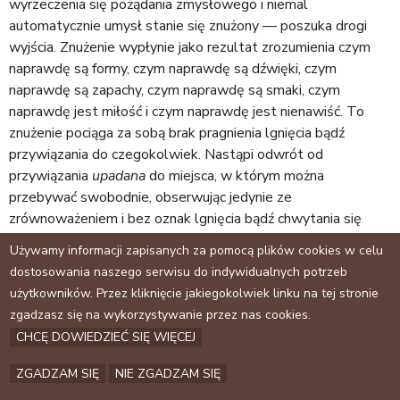
wyrzeczenia się pożądania zmysłowego i niemal
automatycznie umysł stanie się znużony — poszuka drogi
wyjścia. Znużenie wypłynie jako rezultat zrozumienia czym
naprawdę są formy, czym naprawdę są dźwięki, czym
naprawdę są zapachy, czym naprawdę są smaki, czym
naprawdę jest miłość i czym naprawdę jest nienawiść. To
znużenie pociąga za sobą brak pragnienia lgnięcia bądź
przywiązania do czegokolwiek. Nastąpi odwrót od
przywiązania
upadana
do miejsca, w którym można
przebywać swobodnie, obserwując jedynie ze
zrównoważeniem i bez oznak lgnięcia bądź chwytania się
czegokolwiek. Oto spokój, jaki wypływa z praktyki.
Używamy informacji zapisanych za pomocą plików cookies w celu
dostosowania naszego serwisu do indywidualnych potrzeb
Teraz pragnę zapytać o waszą praktykę. Wszyscy tutaj
użytkowników. Przez kliknięcie jakiegokolwiek linku na tej stronie
zebrani medytujecie, ale czy również i wasze umysły wyrażają
zgadzasz się na wykorzystywanie przez nas cookies.
pewność i zaufanie do tej praktyki? W dzisiejszych czasach
CHCĘ DOWIEDZIEĆ SIĘ WIĘCEJ
wielu ludzi naucza medytacji, zarówno mnisi jak i ludzie
świeccy. Mając to na uwadze, obawiam się, że będziecie pełni
ZGADZAM SIĘ
NIE ZGADZAM SIĘ
wątpliwości co do waszej praktyki. Nie istnieje naprawdę