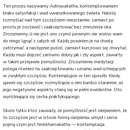
Ten proces nazywamy
Adinavakatha
, kontemplowaniem
braku satysfakcji i wad uwarunkowanego świata. Należy
rozmyślać nad tym szczęściem nieustannie, zamiast po
prostu je zostawić i zaakceptować bez zmrużenia oka.
Zrozumiemy, iż nie jest ono czymś pewnym; nie wolno wam
do niego lgnąć z całych sił. Każdy powinien je na chwilę
zatrzymać, a następnie puścić, zamiast kurczowo się chwytać.
Każdy musi dojrzeć zarówno dobry jak i zły aspekt, zawarty
w takim przejawie pomyślności. Zrozumienie medytacji
polega również na zaakceptowaniu i uznaniu wad istniejących
w zwykłym szczęściu. Kontemplujcie w ten sposób. Kiedy
ujawni się szczęście, rozmyślajcie o nim bardzo starannie, aż
jego negatywne aspekty staną się w pełni ewidentne. Oto
wyróżniająca się cecha praktykującego.
Skoro tylko ktoś zauważy, że pomyślność jest cierpieniem, że
to szczęście jest w istocie formą cierpienia, umysł i serce
pojmą czym jest
Nekkhamakatha
— kontemplacja