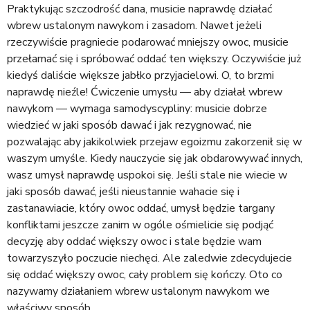
Praktykując szczodrość dana, musicie naprawdę działać
wbrew ustalonym nawykom i zasadom. Nawet jeżeli
rzeczywiście pragniecie podarować mniejszy owoc, musicie
przełamać się i spróbować oddać ten większy. Oczywiście już
kiedyś daliście większe jabłko przyjacielowi. O, to brzmi
naprawdę nieźle! Ćwiczenie umysłu — aby działał wbrew
nawykom — wymaga samodyscypliny: musicie dobrze
wiedzieć w jaki sposób dawać i jak rezygnować, nie
pozwalając aby jakikolwiek przejaw egoizmu zakorzenił się w
waszym umyśle. Kiedy nauczycie się jak obdarowywać innych,
wasz umysł naprawdę uspokoi się. Jeśli stale nie wiecie w
jaki sposób dawać, jeśli nieustannie wahacie się i
zastanawiacie, który owoc oddać, umysł będzie targany
konfliktami jeszcze zanim w ogóle ośmielicie się podjąć
decyzję aby oddać większy owoc i stale będzie wam
towarzyszyło poczucie niechęci. Ale zaledwie zdecydujecie
się oddać większy owoc, cały problem się kończy. Oto co
nazywamy działaniem wbrew ustalonym nawykom we
właściwy sposób.