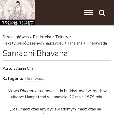
Przejdź do nawigacji
Przejdź do treści
Search
Strona główna
Biblioteka
Teksty
J
Teksty współczesnych nauczycieli
Hinajana
Therawada
e
Samadhi Bhavana
s
t
Autor:
Ajahn Chah
e
Kategoria:
Therawada
ś
t
Mowa
Dhammy
skierowana do buddystów świeckich w
viharze
Hampstead w Londynie, 20 maja 1979 roku
u
t
„Jeśli masz czas aby być świadomym, masz czas na