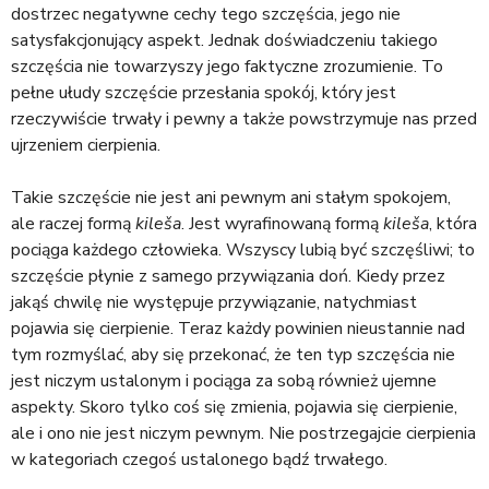
dostrzec negatywne cechy tego szczęścia, jego nie
satysfakcjonujący aspekt. Jednak doświadczeniu takiego
szczęścia nie towarzyszy jego faktyczne zrozumienie. To
pełne ułudy szczęście przesłania spokój, który jest
rzeczywiście trwały i pewny a także powstrzymuje nas przed
ujrzeniem cierpienia.
Takie szczęście nie jest ani pewnym ani stałym spokojem,
ale raczej formą
kileša
. Jest wyrafinowaną formą
kileša
, która
pociąga każdego człowieka. Wszyscy lubią być szczęśliwi; to
szczęście płynie z samego przywiązania doń. Kiedy przez
jakąś chwilę nie występuje przywiązanie, natychmiast
pojawia się cierpienie. Teraz każdy powinien nieustannie nad
tym rozmyślać, aby się przekonać, że ten typ szczęścia nie
jest niczym ustalonym i pociąga za sobą również ujemne
aspekty. Skoro tylko coś się zmienia, pojawia się cierpienie,
ale i ono nie jest niczym pewnym. Nie postrzegajcie cierpienia
w kategoriach czegoś ustalonego bądź trwałego.