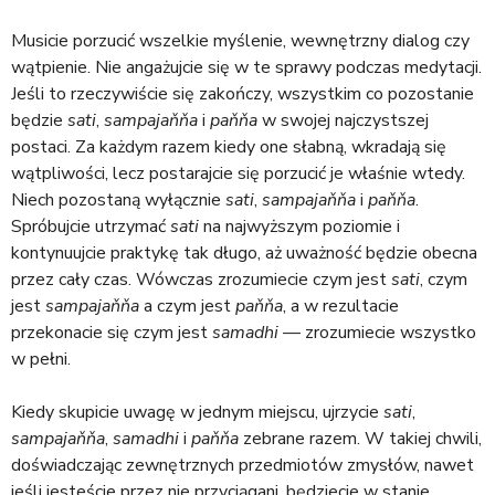
Musicie porzucić wszelkie myślenie, wewnętrzny dialog czy
wątpienie. Nie angażujcie się w te sprawy podczas medytacji.
Jeśli to rzeczywiście się zakończy, wszystkim co pozostanie
będzie
sati
,
sampajaňňa
i
paňňa
w swojej najczystszej
postaci. Za każdym razem kiedy one słabną, wkradają się
wątpliwości, lecz postarajcie się porzucić je właśnie wtedy.
Niech pozostaną wyłącznie
sati
,
sampajaňňa
i
paňňa
.
Spróbujcie utrzymać
sati
na najwyższym poziomie i
kontynuujcie praktykę tak długo, aż uważność będzie obecna
przez cały czas. Wówczas zrozumiecie czym jest
sati
, czym
jest
sampajaňňa
a czym jest
paňňa
, a w rezultacie
przekonacie się czym jest
samadhi
— zrozumiecie wszystko
w pełni.
Kiedy skupicie uwagę w jednym miejscu, ujrzycie
sati
,
sampajaňňa
,
samadhi
i
paňňa
zebrane razem. W takiej chwili,
doświadczając zewnętrznych przedmiotów zmysłów, nawet
jeśli jesteście przez nie przyciągani, będziecie w stanie