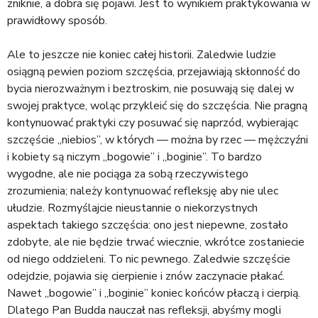
zniknie, a dobra się pojawi. Jest to wynikiem praktykowania w
prawidłowy sposób.
Ale to jeszcze nie koniec całej historii. Zaledwie ludzie
osiągną pewien poziom szczęścia, przejawiają skłonność do
bycia nierozważnym i beztroskim, nie posuwają się dalej w
swojej praktyce, woląc przykleić się do szczęścia. Nie pragną
kontynuować praktyki czy posuwać się naprzód, wybierając
szczęście „niebios”, w których — można by rzec — mężczyźni
i kobiety są niczym „bogowie” i „boginie”. To bardzo
wygodne, ale nie pociąga za sobą rzeczywistego
zrozumienia; należy kontynuować refleksję aby nie ulec
ułudzie. Rozmyślajcie nieustannie o niekorzystnych
aspektach takiego szczęścia: ono jest niepewne, zostało
zdobyte, ale nie będzie trwać wiecznie, wkrótce zostaniecie
od niego oddzieleni. To nic pewnego. Zaledwie szczęście
odejdzie, pojawia się cierpienie i znów zaczynacie płakać.
Nawet „bogowie” i „boginie” koniec końców płaczą i cierpią.
Dlatego Pan Budda nauczał nas refleksji, abyśmy mogli