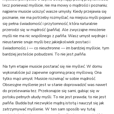
lecz ponieważ myślicie, nie ma mowy o mądrości i poznaniu;
najpierw musicie uciszyć wasze umysły. Kiedy przejawia się
poznanie, nie ma potrzeby rozmyślać; na miejscu myśli pojawi
się pełna świadomość i przytomność, która naturalnie
przerodzi się w mądrość (
paňňa
). Ale zwyczajne mnożenie
myśli nie ma nic wspólnego z
paňňa
. Wasz umysł wędruje i
nieustannie snuje myśli bez jakiejkolwiek postaci i
świadomości, i — co nieuchronne — im bardziej myślicie, tym
bardziej jesteście pobudzeni. To nie jest
paňňa
.
Na tym etapie musicie postarać się nie myśleć. W domu
wykonaliście już zapewne ogromną pracę myślową. Ona
tylko mąci umysł. Musicie rozwinąć w sobie mądrość.
Obsesyjne myślenie jest w stanie doprowadzić was nawet
do przelewania łez. Przekonajcie się sami, gubiąc się w
potoku pełnych ułudy myśli. To nie jest prawda; to nie jest
paňňa
. Budda był niezwykle mądrą istotą i nauczył się jak
zatrzymywać myślenie. W ten sam sposób wy tutaj