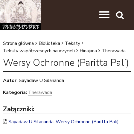
Przejdź do nawigacji
Przejdź do treści
Search
Strona główna
Biblioteka
Teksty
J
Teksty współczesnych nauczycieli
Hinajana
Therawada
e
Wersy Ochronne (Paritta Pali)
s
t
Autor:
Sayadaw U Silananda
e
Kategoria:
Therawada
ś
t
Załączniki:
u
Sayadaw U Silananda. Wersy Ochronne (Paritta Pali)
t