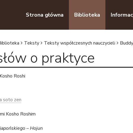
Przejdź do nawigacji
Przejdź do treści
Strona główna
Biblioteka
Informac
Biblioteka
Teksty
Teksty współczesnych nauczycieli
Buddy
 słów o praktyce
Kosho Roshi
a soto zen
mi Kosho Roshim
 japońskiego –
Hojun