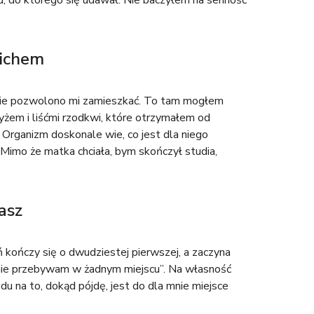
, do którego się udawał. Nie baczyłem na senność
nichem
zie pozwolono mi zamieszkać. To tam mogłem
yżem i liśćmi rzodkwi, które otrzymałem od
u. Organizm doskonale wie, co jest dla niego
imo że matka chciała, bym skończył studia,
asz
eń kończy się o dwudziestej pierwszej, a zaczyna
 „nie przebywam w żadnym miejscu”. Na własność
u na to, dokąd pójdę, jest do dla mnie miejsce