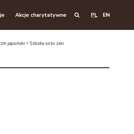
je
Akcje charytatywne
PL
EN
Search on this website
zm japoński
Szkoła soto zen