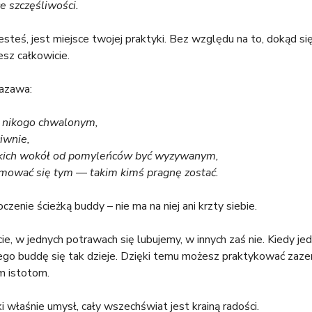
ce szczęśliwości.
steś, jest miejsce twojej praktyki. Bez względu na to, dokąd się 
esz całkowicie.
yazawa:
z nikogo chwalonym,
iwnie,
tkich wokół od pomyleńców być wyzywanym,
ejmować się tym — takim kimś pragnę zostać.
zenie ścieżką buddy – nie ma na niej ani krzty siebie.
, w jednych potrawach się lubujemy, w innych zaś nie. Kiedy jed
go buddę się tak dzieje. Dzięki temu możesz praktykować zaze
m istotom.
i właśnie umysł, cały wszechświat jest krainą radości.