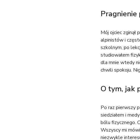
t
Pragnienie
u
Mój ojciec zginą
t
alpinistów i częs
szkolnym, po lekc
a
studiowałem fizyk
dla mnie wtedy ni
j
chwili spokoju. Ni
O tym, jak
Po raz pierwszy p
siedziałem i medy
bólu fizycznego. 
Wszyscy mi mówili,
niezwykle interes