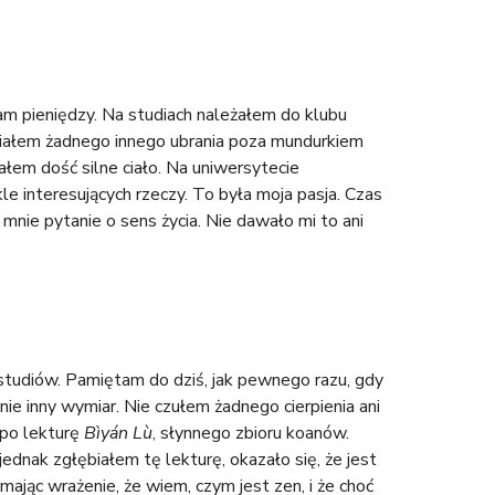
m pieniędzy. Na studiach należałem do klubu
miałem żadnego innego ubrania poza mundurkiem
łem dość silne ciało. Na uniwersytecie
e interesujących rzeczy. To była moja pasja. Czas
mnie pytanie o sens życia. Nie dawało mi to ani
studiów. Pamiętam do dziś, jak pewnego razu, gdy
e inny wymiar. Nie czułem żadnego cierpienia ani
 po lekturę
Bìyán L
ù
, słynnego zbioru koanów.
jednak zgłębiałem tę lekturę, okazało się, że jest
ając wrażenie, że wiem, czym jest zen, i że choć