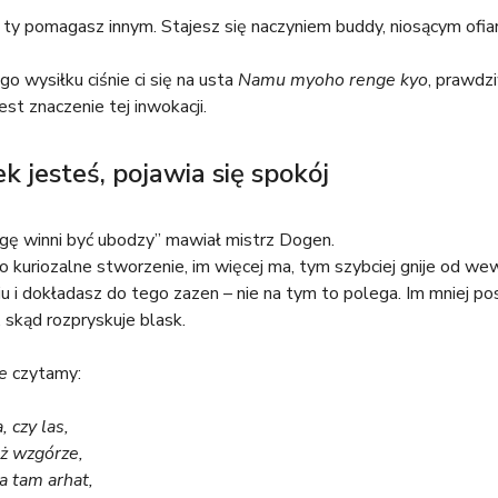
to ty pomagasz innym. Stajesz się naczyniem buddy, niosącym ofia
 wysiłku ciśnie ci się na usta
Namu myoho renge kyo
, prawdz
jest znaczenie tej inwokacji.
k jesteś, pojawia się spokój
gę winni być ubodzy” mawiał mistrz Dogen.
to kuriozalne stworzenie, im więcej ma, tym szybciej gnije od we
u i dokładasz do tego zazen – nie na tym to polega. Im mniej pos
skąd rozpryskuje blask.
e
czytamy:
, czy las,
eż wzgórze,
a tam arhat,