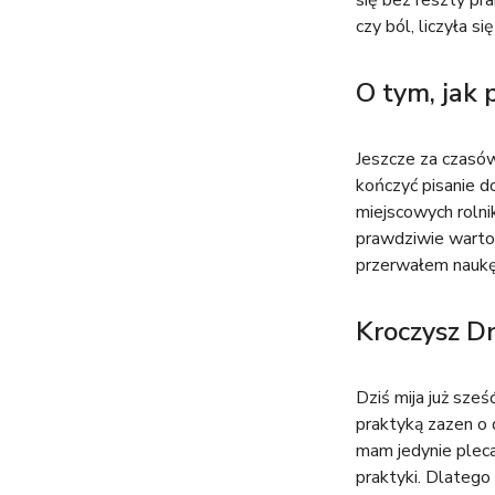
się bez reszty pr
czy ból, liczyła si
O tym, jak 
Jeszcze za czasó
kończyć pisanie d
miejscowych rolnik
prawdziwie warto
przerwałem naukę 
Kroczysz Dr
Dziś mija już sześ
praktyką zazen o 
mam jedynie pleca
praktyki. Dlatego