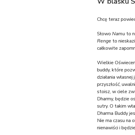
W blasku S
Chcę teraz powied
Słowo
Namu
to n
Renge
to nieskazi
całkowite zapomni
Wielkie Oświeceni
buddy, które pozw
działania własnej 
przyszłość, uwaln
stoisz, w ciele z
Dharmy, będzie os
sutry. O takim wł
Dharma Buddy jes
Nie ma czasu na o
nienawiści i będzi