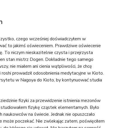
m
szystko, czego wcześniej doświadczyłem w
ywać to jakimś oświeceniem. Prawdziwe oświecenie
 To niczym nieskazitelnie czysta i przejrzysta
 ten stan mistrz Dogen. Dokładnie tego samego
zy, nie miałem ani cienia wątpliwości, że chcę
 roshi prowadził odosobnienia medytacyjne w Kioto.
rsytetu w Nagoya do Kioto, by kontynuować studia
edzinie fizyki za przewidzenie istnienia mezonów
m studiowałem fizykę cząstek elementarnych. Było
h naukowców na świecie. Jednak nie opuszczało
inne może poczekać. Nie zwlekając zatem, poświęciłem