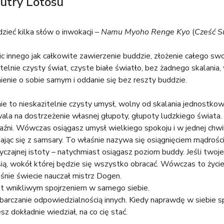
utry Lotosu
zieć kilka słów o inwokacji –
Namu Myoho Renge Kyo
(
Cześć S
ic innego jak całkowite zawierzenie buddzie, złożenie całego swoj
telnie czysty świat, czyste białe światło, bez żadnego skalania, 
enie o sobie samym i oddanie się bez reszty buddzie.
e to nieskazitelnie czysty umysł, wolny od skalania jednostkow
ala na dostrzeżenie własnej głupoty, głupoty ludzkiego świata. T
jaźni. Wówczas osiągasz umysł wielkiego spokoju i w jednej chwili
iając się z samsary. To właśnie nazywa się osiągnięciem mądrości
wyczajnej istoty – natychmiast osiągasz poziom buddy. Jeśli twoj
ią, wokół której będzie się wszystko obracać. Wówczas to życie
aśnie świecie nauczał mistrz Dogen.
t wnikliwym spojrzeniem w samego siebie.
barczanie odpowiedzialnością innych. Kiedy naprawdę w siebie spo
esz dokładnie wiedział, na co cię stać.