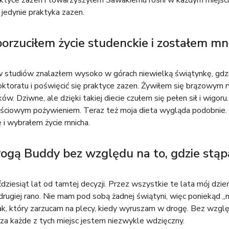
aktyce zazen i towarzyszyłem Sawakiemu roshi w każdym miejscu
ę jedynie praktyka zazen.
porzuciłem życie studenckie i zostałem m
w studiów znalazłem wysoko w górach niewielką świątynkę, gd
oktoratu i poświęcić się praktyce zazen. Żywiłem się brązowym r
ów. Dziwne, ale dzięki takiej diecie czułem się pełen sił i wigor
ściowym pożywieniem. Teraz też moja dieta wygląda podobnie. M
i wybrałem życie mnicha.
ogą Buddy bez względu na to, gdzie stąp
ćdziesiąt lat od tamtej decyzji. Przez wszystkie te lata mój dzi
drugiej rano. Nie mam pod sobą żadnej świątyni, więc poniekąd
k, który zarzucam na plecy, kiedy wyruszam w drogę. Bez względ
 za każde z tych miejsc jestem niezwykle wdzięczny.