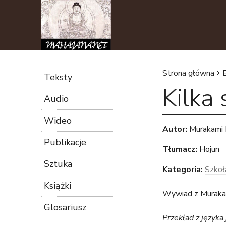
Strona główna
Teksty
Kilka
J
Audio
e
Wideo
Autor:
Murakami 
s
Publikacje
Tłumacz:
Hojun
t
Sztuka
Kategoria:
Szkoł
Książki
e
Wywiad z Muraka
Glosariusz
ś
Przekład z języka