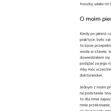
troszkę udało mi s
O moim pie
Kiedy po jakimś 
praktyce, było z
to bycie przepełn
woda w stawie, w 
dowiedziałem się 
podążać za jego n
Aby móc uczestni
doktoranckie.
Jednym z moim pro
na podstawie teor
to dla mnie najw
mnie przekonanie,