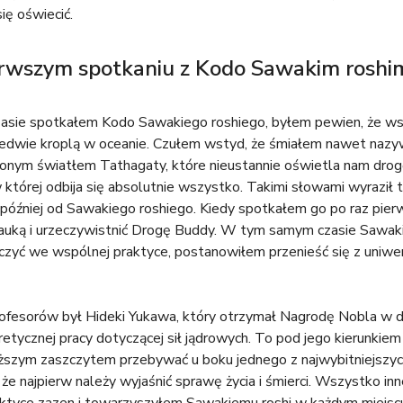
ię oświecić.
rwszym spotkaniu z Kodo Sawakim roshi
czasie spotkałem Kodo Sawakiego roshiego, byłem pewien, że w
aledwie kroplą w oceanie. Czułem wstyd, że śmiałem nawet naz
ionym światłem Tathagaty, które nieustannie oświetla nam drogę.
której odbija się absolutnie wszystko. Takimi słowami wyraził
później od Sawakiego roshiego. Kiedy spotkałem go po raz pierws
auką i urzeczywistnić Drogę Buddy. W tym samym czasie Sawaki
czyć we wspólnej praktyce, postanowiłem przenieść się z uniwe
fesorów był Hideki Yukawa, który otrzymał Nagrodę Nobla w dzi
etycznej pracy dotyczącej sił jądrowych. To pod jego kierunkie
yższym zaszczytem przebywać u boku jednego z najwybitniejszyc
 że najpierw należy wyjaśnić sprawę życia i śmierci. Wszystko 