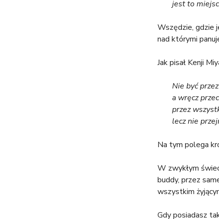
jest to miejs
Wszędzie, gdzie je
nad którymi panuj
Jak pisał Kenji Mi
Nie być prze
a wręcz przec
przez wszys
lecz nie prz
Na tym polega kroc
W zwykłym świecie
buddy, przez same
wszystkim żyjący
Gdy posiadasz tak