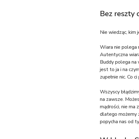
Bez reszty 
Nie wiedząc, kim j
Wiara nie polega 
Autentyczna wiara
Buddy polega na w
jest to ja i na cz
zupełnie nic. Co c
Wszyscy błądzimy 
na zawsze. Możesz
mądrości, nie ma 
dlatego możemy ży
popycha nas od t