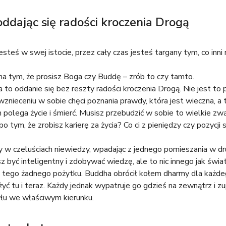
oddając się radości kroczenia Drogą
esteś w swej istocie, przez cały czas jesteś targany tym, co inni 
na tym, że prosisz Boga czy Buddę – zrób to czy tamto.
 to oddanie się bez reszty radości kroczenia Drogą. Nie jest to 
znieceniu w sobie chęci poznania prawdy, która jest wieczna, a t
ym polega życie i śmierć. Musisz przebudzić w sobie to wielkie zwą
i po tym, że zrobisz karierę za życia? Co ci z pieniędzy czy pozycj
w czeluściach niewiedzy, wpadając z jednego pomieszania w dru
 być inteligentny i zdobywać wiedzę, ale to nic innego jak świa
z tego żadnego pożytku. Buddha obrócił kołem dharmy dla każdego
ć tu i teraz. Każdy jednak wypatruje go gdzieś na zewnątrz i zup
yłu we właściwym kierunku.