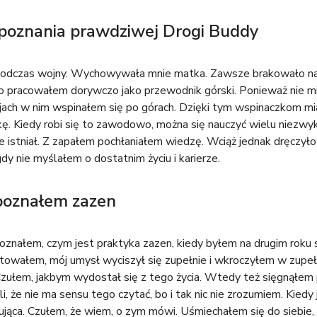
 poznania prawdziwej Drogi Buddy
ł podczas wojny. Wychowywała mnie matka. Zawsze brakowało na
to pracowałem dorywczo jako przewodnik górski. Ponieważ nie 
jach w nim wspinałem się po górach. Dzięki tym wspinaczkom mia
ę. Kiedy robi się to zawodowo, można się nauczyć wielu niezwykl
e istniał. Z zapałem pochłaniałem wiedzę. Wciąż jednak dręczyło 
gdy nie myślałem o dostatnim życiu i karierze.
 poznałem zazen
oznałem, czym jest praktyka zazen, kiedy byłem na drugim roku 
towałem, mój umysł wyciszył się zupełnie i wkroczyłem w zupełni
Czułem, jakbym wydostał się z tego życia. Wtedy też sięgnąłem
 że nie ma sensu tego czytać, bo i tak nic nie zrozumiem. Kiedy 
ująca. Czułem, że wiem, o zym mówi. Uśmiechałem się do siebie, m