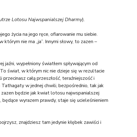
utrze Lotosu Najwspanialszej Dharmy
).
ego życia na jego ręce, ofiarowanie mu siebie.
w którym nie ma „ja”. Innymi słowy, to zazen –
ej jaźni, wypełniony światłem spływającym od
o świat, w którym nic nie dzieje się w rezultacie
 przecinasz całą przeszłość, teraźniejszość i
 Tathagaty w jednej chwili, bezpośrednio, tak jak
e zazen będzie jak kwiat lotosu najwspanialszej
, będące wyrazem prawdy, staje się ucieleśnieniem
jrzysz, znajdziesz tam jedynie kłębek zawiści i