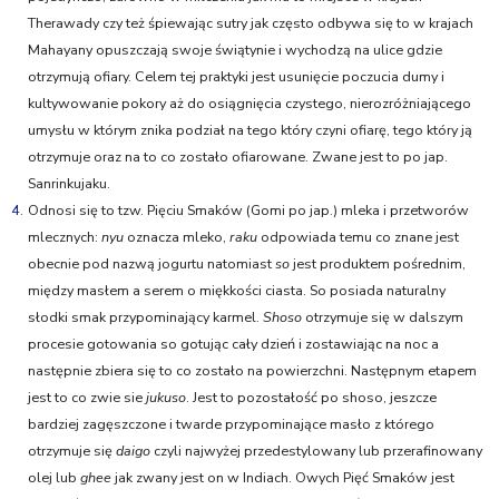
Therawady czy też śpiewając sutry jak często odbywa się to w krajach
Mahayany opuszczają swoje świątynie i wychodzą na ulice gdzie
otrzymują ofiary. Celem tej praktyki jest usunięcie poczucia dumy i
kultywowanie pokory aż do osiągnięcia czystego, nierozróżniającego
umysłu w którym znika podział na tego który czyni ofiarę, tego który ją
otrzymuje oraz na to co zostało ofiarowane. Zwane jest to po jap.
Sanrinkujaku.
4.
Odnosi się to tzw. Pięciu Smaków (Gomi po jap.) mleka i przetworów
mlecznych:
nyu
oznacza mleko,
raku
odpowiada temu co znane jest
obecnie pod nazwą jogurtu natomiast
so
jest produktem pośrednim,
między masłem a serem o miękkości ciasta. So posiada naturalny
słodki smak przypominający karmel.
Shoso
otrzymuje się w dalszym
procesie gotowania so gotując cały dzień i zostawiając na noc a
następnie zbiera się to co zostało na powierzchni. Następnym etapem
jest to co zwie sie
jukuso
. Jest to pozostałość po shoso, jeszcze
bardziej zagęszczone i twarde przypominające masło z którego
otrzymuje się
daigo
czyli najwyżej przedestylowany lub przerafinowany
olej lub
ghee
jak zwany jest on w Indiach. Owych Pięć Smaków jest