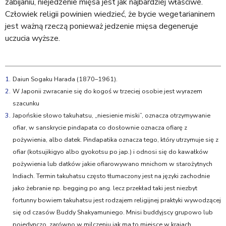
zabijaniu, niejedzenie mięsa jest jak najbardziej właściwe.
Człowiek religii powinien wiedzieć, że bycie wegetarianinem
jest ważną rzeczą ponieważ jedzenie mięsa degeneruje
uczucia wyższe.
1.
Daiun Sogaku Harada (1870–1961).
2.
W Japonii zwracanie się do kogoś w trzeciej osobie jest wyrazem
szacunku
3.
Japońskie słowo takuhatsu, „niesienie miski”, oznacza otrzymywanie
ofiar, w sanskrycie pindapata co dosłownie oznacza ofiarę z
pożywienia, albo datek. Pindapatika oznacza tego, który utrzymuje się z
ofiar (kotsujikigyo albo gyokotsu po jap.) i odnosi się do kawałków
pożywienia lub datków jakie ofiarowywano mnichom w starożytnych
Indiach. Termin takuhatsu często tłumaczony jest na języki zachodnie
jako żebranie np. begging po ang. lecz przekład taki jest niezbyt
fortunny bowiem takuhatsu jest rodzajem religijnej praktyki wywodzącej
się od czasów Buddy Shakyamuniego. Mnisi buddyjscy grupowo lub
pojedynczo, zarówno w milczeniu jak ma to miejsce w krajach