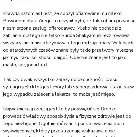
Prawdą natomiast jest, że spożył ofiarowane mu mleko.
Powodem dla którego to uczynił było, że taka ofiara przynosi
niezmierzone zasługi ofiarodawcy. Mleko nie pochodzi z
zabijania, dlatego nie tylko Budda Shakyamuni lecz również
wszyscy inni mnisi otrzymywali tego rodzaju ofiary. W Indiach
od starożytnych czasów znane były takie przetwory mleczne
4
jak: nyu, raku, so, shoso, daigo
. Obecnie znane jest to jako
masło, ser, jogurt itd.
Tak czy owak wszystko zależy od okoliczności, czasu i
sytuacji i jeśli ktoś jest chory lub słabego zdrowia i takie są w
jego wypadku zalecenia lekarza, to może jeść mięso.
Najważniejszą rzeczą jest to by poświęcić się Drodze i
prowadzić właściwy sposób życia a fizyczne zdrowie jest do
tego niezbędne. Ogólnie mówiąc z punktu widzenia ludzi
wyświęconych, którzy przestrzegają wskazania o nie-