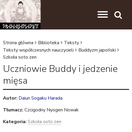
Przejdź do nawigacji
Przejdź do treści
Search
Strona główna
Biblioteka
Teksty
J
Teksty współczesnych nauczycieli
Buddyzm japoński
Szkoła soto zen
e
Uczniowie Buddy i jedzenie
s
t
mięsa
e
ś
Autor:
Daiun Sogaku Harada
t
Tłumacz:
Czcigodny Nyogen Nowak
u
Kategoria:
Szkoła soto zen
t