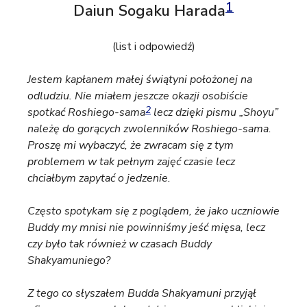
a
1
Daiun Sogaku Harada
j
(list i odpowiedź)
Jestem kapłanem małej świątyni położonej na
odludziu. Nie miałem jeszcze okazji osobiście
2
spotkać Roshiego-sama
lecz dzięki pismu „Shoyu”
należę do gorących zwolenników Roshiego-sama.
Proszę mi wybaczyć, że zwracam się z tym
problemem w tak pełnym zajęć czasie lecz
chciałbym zapytać o jedzenie.
Często spotykam się z poglądem, że jako uczniowie
Buddy my mnisi nie powinniśmy jeść mięsa, lecz
czy było tak również w czasach Buddy
Shakyamuniego?
Z tego co słyszałem Budda Shakyamuni przyjął