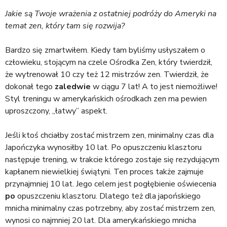
Jakie są Twoje wrażenia z ostatniej podróży do Ameryki na
temat zen, który tam się rozwija?
Bardzo się zmartwiłem. Kiedy tam byliśmy usłyszałem o
człowieku, stojącym na czele Ośrodka Zen, który twierdził,
że wytrenował 10 czy też 12 mistrzów zen. Twierdził, że
dokonał tego
zaledwie
w ciągu 7 lat! A to jest niemożliwe!
Styl treningu w amerykańskich ośrodkach zen ma pewien
uproszczony, „łatwy” aspekt.
Jeśli ktoś chciałby zostać mistrzem zen, minimalny czas dla
Japończyka wynosiłby 10 lat. Po opuszczeniu klasztoru
następuje trening, w trakcie którego zostaje się rezydującym
kapłanem niewielkiej świątyni. Ten proces także zajmuje
przynajmniej 10 lat. Jego celem jest pogłębienie oświecenia
po
opuszczeniu klasztoru. Dlatego też dla japońskiego
mnicha minimalny czas potrzebny, aby zostać mistrzem zen,
wynosi co najmniej 20 lat. Dla amerykańskiego mnicha