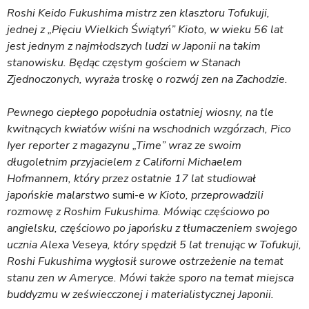
a
Roshi Keido Fukushima mistrz zen klasztoru Tofukuji,
j
jednej z „Pięciu Wielkich Świątyń” Kioto, w wieku 56 lat
jest jednym z najmłodszych ludzi w Japonii na takim
stanowisku. Będąc częstym gościem w Stanach
Zjednoczonych, wyraża troskę o rozwój zen na Zachodzie.
Pewnego ciepłego popołudnia ostatniej wiosny, na tle
kwitnących kwiatów wiśni na wschodnich wzgórzach, Pico
Iyer reporter z magazynu „Time” wraz ze swoim
długoletnim przyjacielem z Californi Michaelem
Hofmannem, który przez ostatnie 17 lat studiował
japońskie malarstwo
sumi-e
w Kioto, przeprowadzili
rozmowę z Roshim Fukushima. Mówiąc częściowo po
angielsku, częściowo po japońsku z tłumaczeniem swojego
ucznia Alexa Veseya, który spędził 5 lat trenując w Tofukuji,
Roshi Fukushima wygłosił surowe ostrzeżenie na temat
stanu zen w Ameryce. Mówi także sporo na temat miejsca
buddyzmu w zeświecczonej i materialistycznej Japonii.