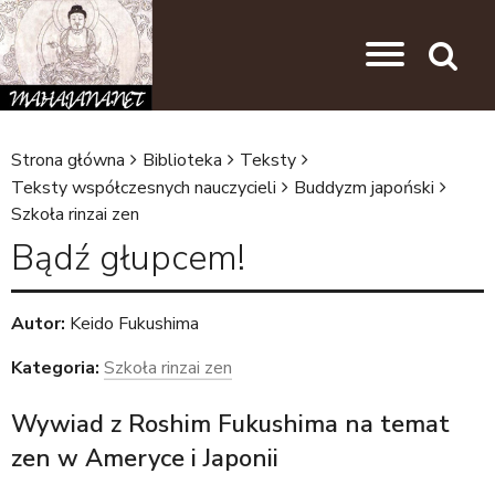
Przejdź do nawigacji
Przejdź do treści
Search
Strona główna
Biblioteka
Teksty
J
Teksty współczesnych nauczycieli
Buddyzm japoński
Szkoła rinzai zen
e
Bądź głupcem!
s
t
e
Autor:
Keido Fukushima
ś
Kategoria:
Szkoła rinzai zen
t
Wywiad z Roshim Fukushima na temat
u
zen w Ameryce i Japonii
t