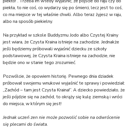
piekło!”. Trzeba im wtedy wyjaśnić, że pójście do raju czy do
piekła, to nie coś, co wydarzy się po śmierci, lecz jest to coś,
co ma miejsce w tej właśnie chwili. Albo teraz żyjesz w raju,
albo na sposób piekielny.
Na przykład w szkole Buddyzmu Jodo albo Czystej Krainy
jest wiara, że Czysta Kraina istnieje na zachodzie. Jednakże
jeśli będziemy próbowali wyjaśnić dziecku ze szkoły
podstawowej, że Czysta Kraina istnieje na zachodzie, nie
będzie ono w stanie tego zrozumieć.
Pozwólcie, że opowiem historię. Pewnego dnia dziadek
próbował swojemu wnukowi wyjaśnić te sprawy i powiedział:
„Zachód – tam jest Czysta Kraina!”. A dziecko powiedziało, że
jeśli pójdzie się na zachód, to okrąży się kulę ziemską i wróci
do miejsca, w którym się jest!
Jednak uczeń zen nie może pozwolić sobie na odwrócenie
się plecami do świata.