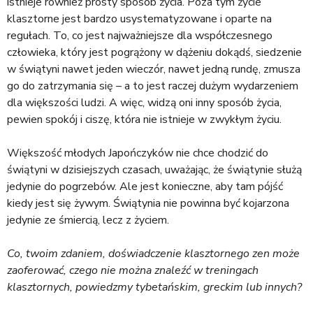
istnieje również prosty sposób życia. Poza tym życie
klasztorne jest bardzo usystematyzowane i oparte na
regułach. To, co jest najważniejsze dla współczesnego
człowieka, który jest pogrążony w dążeniu dokądś, siedzenie
w świątyni nawet jeden wieczór, nawet jedną rundę, zmusza
go do zatrzymania się – a to jest raczej dużym wydarzeniem
dla większości ludzi. A więc, widzą oni inny sposób życia,
pewien spokój i ciszę, która nie istnieje w zwykłym życiu.
Większość młodych Japończyków nie chce chodzić do
świątyni w dzisiejszych czasach, uważając, że świątynie służą
jedynie do pogrzebów. Ale jest konieczne, aby tam pójść
kiedy jest się żywym. Świątynia nie powinna być kojarzona
jedynie ze śmiercią, lecz z życiem.
Co, twoim zdaniem, doświadczenie klasztornego zen może
zaoferować, czego nie można znaleźć w treningach
klasztornych, powiedzmy tybetańskim, greckim lub innych?