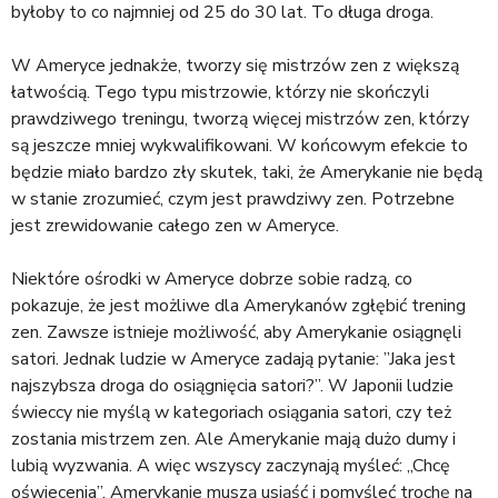
byłoby to co najmniej od 25 do 30 lat. To długa droga.
W Ameryce jednakże, tworzy się mistrzów zen z większą
łatwością. Tego typu mistrzowie, którzy nie skończyli
prawdziwego treningu, tworzą więcej mistrzów zen, którzy
są jeszcze mniej wykwalifikowani. W końcowym efekcie to
będzie miało bardzo zły skutek, taki, że Amerykanie nie będą
w stanie zrozumieć, czym jest prawdziwy zen. Potrzebne
jest zrewidowanie całego zen w Ameryce.
Niektóre ośrodki w Ameryce dobrze sobie radzą, co
pokazuje, że jest możliwe dla Amerykanów zgłębić trening
zen. Zawsze istnieje możliwość, aby Amerykanie osiągnęli
satori. Jednak ludzie w Ameryce zadają pytanie: ”Jaka jest
najszybsza droga do osiągnięcia satori?”. W Japonii ludzie
świeccy nie myślą w kategoriach osiągania satori, czy też
zostania mistrzem zen. Ale Amerykanie mają dużo dumy i
lubią wyzwania. A więc wszyscy zaczynają myśleć: „Chcę
oświecenia”. Amerykanie muszą usiąść i pomyśleć trochę na