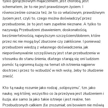
tylko gorączkowym majaczeniem, jest chorobą, jest
schematem, że to nie jest prawdziwym życiem. I
równocześnie oznacza też, że to co właściwym, prawdziwym
życiem jest, czyli to, czego można doświadczyć przez
przebudzenie, że to jest nam zupełnie nieznane. A tylko to
nazywają Przebudzeni zbawieniem, doskonałością,
bezśmiertelnością, najwyższym szczęściem/dobrem, które
przez nic nie mogą być zburzone czy zakłócone. I ponieważ
przebudzeni wiedzą z własnego doświadczenia, jak
nieporównywalnie szczęśliwszy jest stan przebudzenia w
stosunku do stanu śnienia, dlatego starają się oni ludziom
pomóc tą ogromną iluzję na temat ich istnienia najpierw
dostrzec i przez to wzbudzić w nich wolę, żeby to złudzenie
znieść.
Kto tą naukę rozumie jako rodzaj „solipsyzmu”, tzn. jako
naukę, wg której, wszystko co Ja przeżywa jest złudzeniem i
iluzja, ale samo Ja jako takie istnieje i jest realne, ten
Przebudzonych całkiem źle zrozumiał; oni bowiem nie mówią