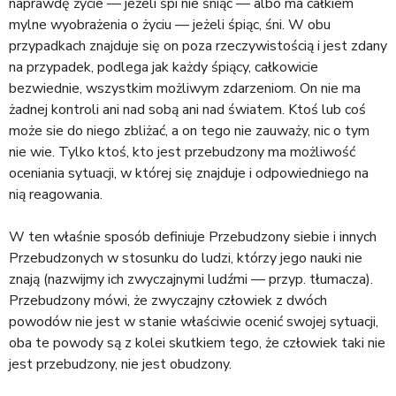
naprawdę życie — jeżeli śpi nie śniąc — albo ma całkiem
mylne wyobrażenia o życiu — jeżeli śpiąc, śni. W obu
przypadkach znajduje się on poza rzeczywistością i jest zdany
na przypadek, podlega jak każdy śpiący, całkowicie
bezwiednie, wszystkim możliwym zdarzeniom. On nie ma
żadnej kontroli ani nad sobą ani nad światem. Ktoś lub coś
może sie do niego zbliżać, a on tego nie zauważy, nic o tym
nie wie. Tylko ktoś, kto jest przebudzony ma możliwość
oceniania sytuacji, w której się znajduje i odpowiedniego na
nią reagowania.
W ten właśnie sposób definiuje Przebudzony siebie i innych
Przebudzonych w stosunku do ludzi, którzy jego nauki nie
znają (nazwijmy ich zwyczajnymi ludźmi — przyp. tłumacza).
Przebudzony mówi, że zwyczajny człowiek z dwóch
powodów nie jest w stanie właściwie ocenić swojej sytuacji,
oba te powody są z kolei skutkiem tego, że człowiek taki nie
jest przebudzony, nie jest obudzony.