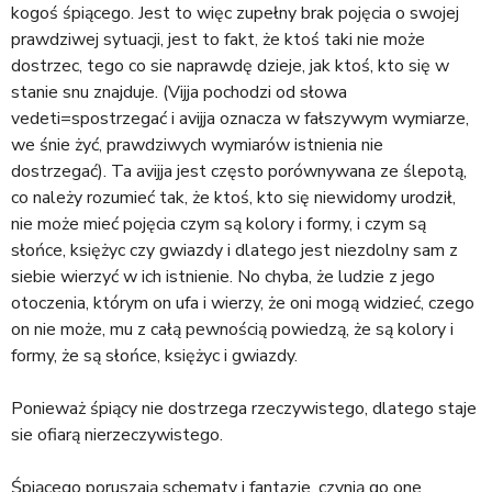
kogoś śpiącego. Jest to więc zupełny brak pojęcia o swojej
prawdziwej sytuacji, jest to fakt, że ktoś taki nie może
dostrzec, tego co sie naprawdę dzieje, jak ktoś, kto się w
stanie snu znajduje. (Vijja pochodzi od słowa
vedeti=spostrzegać i avijja oznacza w fałszywym wymiarze,
we śnie żyć, prawdziwych wymiarów istnienia nie
dostrzegać). Ta avijja jest często porównywana ze ślepotą,
co należy rozumieć tak, że ktoś, kto się niewidomy urodził,
nie może mieć pojęcia czym są kolory i formy, i czym są
słońce, księżyc czy gwiazdy i dlatego jest niezdolny sam z
siebie wierzyć w ich istnienie. No chyba, że ludzie z jego
otoczenia, którym on ufa i wierzy, że oni mogą widzieć, czego
on nie może, mu z całą pewnością powiedzą, że są kolory i
formy, że są słońce, księżyc i gwiazdy.
Ponieważ śpiący nie dostrzega rzeczywistego, dlatego staje
sie ofiarą nierzeczywistego.
Śpiącego poruszają schematy i fantazje, czynią go one