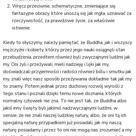
Wręcz przeciwnie, schematyczne, zmieniające się
fantazyjne obrazy, które unoszą się jak mgła, uznawać za
rzeczywistość, za prawdziwe życie, za właściwie
istnienie.
Kiedy to słyszymy, należy pamiętać, że Buddha, jak i wszyscy
mężczyźni i kobiety, którzy przez jego nauki osiągnęli stan
przebudzenia, przedtem również byli zwyczajnymi ludźmi jak
my. Oni żyli i przeżywali, mieli nadzieję i lęki jak my,
doświadczali przyjemności i radości również bólu i smutku jak
my, znali więc nasz sposób przeżywania dokładnie tak jak my
to znamy. Potem jednak przez duchowy rozwój wyrośli z
tego stanu i poznali dzięki temu nowe doznania, których
normalny człowiek nie zna. To nie jest tak, ze Buddha albo
jakiś inny święty byli jakimiś nadzwyczajnymi ludźmi, w
sensie, że nie znali naszej ludzkiej natury, albo, że oni tą ich
specjalną naturę przypadkiem już posiadali, jak my naszą
naturę posiadamy i przez to oni nie mogą nas zrozumieć a my