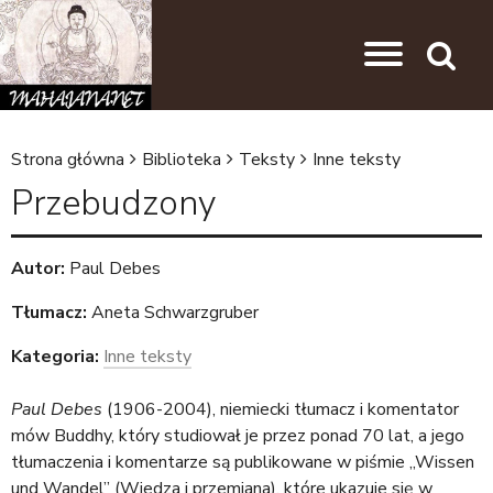
Przejdź do nawigacji
Przejdź do treści
Search
Strona główna
Biblioteka
Teksty
Inne teksty
J
Przebudzony
e
s
Autor:
Paul Debes
t
Tłumacz:
Aneta Schwarzgruber
e
ś
Kategoria:
Inne teksty
t
Paul Debes
(1906-2004), niemiecki tłumacz i komentator
u
mów Buddhy, który studiował je przez ponad 70 lat, a jego
t
tłumaczenia i komentarze są publikowane w piśmie „Wissen
und Wandel” (Wiedza i przemiana), które ukazuje się w