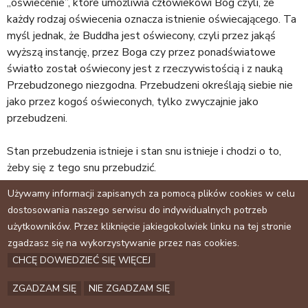
„oświecenie”, które umożliwia człowiekowi Bóg czyli, że
każdy rodzaj oświecenia oznacza istnienie oświecającego. Ta
myśl jednak, że Buddha jest oświecony, czyli przez jakąś
wyższą instancję, przez Boga czy przez ponadświatowe
światło został oświecony jest z rzeczywistością i z nauką
Przebudzonego niezgodna. Przebudzeni określają siebie nie
jako przez kogoś oświeconych, tylko zwyczajnie jako
przebudzeni.
Stan przebudzenia istnieje i stan snu istnieje i chodzi o to,
żeby się z tego snu przebudzić.
Używamy informacji zapisanych za pomocą plików cookies w celu
dostosowania naszego serwisu do indywidualnych potrzeb
użytkowników. Przez kliknięcie jakiegokolwiek linku na tej stronie
Facebook
zgadzasz się na wykorzystywanie przez nas cookies.
CHCĘ DOWIEDZIEĆ SIĘ WIĘCEJ
Archiwum
Kontakt
ZGADZAM SIĘ
NIE ZGADZAM SIĘ