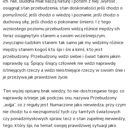
ich. Nie, Buddha miał naszą naturę i potem z niej „wyrósł”,
osiągnął stan przebudzenia, stan doskonałości jeśli chodzi o
pomyślność, jeśli chodzi o wiedzę i poznanie, jeśli chodzi o
duchową siłę, jeśli chodzi o pokonanie śmierci. I z tego
wzniosłego poziomu przebudzeni widzą różnice między ich
teraz osiągniętym stanem a swoim wcześniejszym,
zwyczajno-ludzkim stanem tak samo jak my widzimy różnice
między stanem kogoś kto śpi i śni a kimś, kto jest
przebudzony. Przebudzony widzi siebie i świat takimi jakim
naprawdę są. Śpiący, śniący człowiek nie widzi naprawdę
istniejących rzeczy a widzi nieistniejące rzeczy w swoim śnie i
je przeżywa jak prawdziwe życie.
Ten wyżej opisany brak wiedzy, to nie-dostrzeganie tego, co
naprawdę istnieje, jak podczas snu, nazywa Przebudzony
„avijja”, co z reguły jest tłumaczone jako niewiedza, przy czym
nie chodzi tu o nieznajomość tych czy tamtych światowych
czy ponadzmysłowych spraw, lecz o stan zupełnej niewiedzy,
tego, który śpi, na temat swojej prawdziwej sytuacji jako