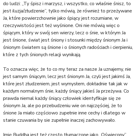
do ludzi: „Ty śpisz i marzysz, i wszystko, co właśnie śnisz, to
jest iluzja/złudzenie”, tylko mówią, że również to przeżywane
Ja, które powierzchownie jako śpiący jest rozumiane, w
rzeczywistości jest też wyśnione. Oni nie mówią więc o
śpiącym, który w swój sen wierzy, lecz o śnie, w którym Ja
jest śnione, świat jest śniony i stosunki między śnionym Ja i
śnionym światem są śnione i o śnionych radościach i cierpieniu,
które z tych śnionych relacji wynikają.
To oznacza więc, że to co my teraz za nasze Ja uznajemy, nie
jest samym śniącym, lecz jest śnionym Ja, czyli jest jakimś Ja,
które jest złudzeniem, jest wymysłem, dokładnie tak jak w
każdym normalnym śnie, każdy śniący jakieś Ja przeżywa. Co
prawda niemal każdy śniący człowiek identyfikuje się ze
śnionym Ja, ale po przebudzeniu wie on najczęściej, że to
śnione Ja miało częściowo zupełnie inne cechy i dlatego w
stanie czuwania by sie zupełnie inaczej zachowywało.
Imię Buddha jest też często tłumaczone jako „Oświecony”.